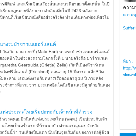
รตีพิมพ์ และเริ่มเขียนเรื่องสั้นและนวนิยายมาตั้งแต่นั้น ในปี
ความท
ปเรียนกฎหมายที่อังกฤษ กลับอินเดียในปี 2423 หลังจาก
ความท
ท่านก็เริ่มเขียนหนังสืออย่างจริงจัง ท่านเดินทางท่องเที่ยวไป
Suffer
ี นางระบำชาวเนเธอร์แลนด์
9 วันเกิด มาตา ฮารี (Mata Hari) นางระบำชาวเนเธอร์แลนด์
ีสองหน้าในช่วงสงครามโลกครั้งที่ 1 นามจริงคือ มาร์กาเรเท
ที่มา :
garetha Geertruida (Grietje) Zelle) เกิดที่เมืองลีวาร์เดน
http:/
วัดฟรีส์แลนด์ (Friesland) ตอนอายุ 15 ปีมารดาเสียชีวิต
sk=wal
้มละลาย เธอแต่งงานกับทหารเรือตอนอายุ 18 ปี ภายหลัง
ระจำการที่เกาะชวา ประเทศอินโดนีเซีย และมีลูกด้วยกันสอง
...
ห่งประเทศไทยเริ่มปะทะกับเจ้าหน้าที่ตำรวจ
8 พรรคคอมมิวนิสต์แห่งประเทศไทย (พคท.) เริ่มปะทะกับเจ้า
าลไทยเป็นครั้งแรก ที่บ้านนาบัว ตำบลเรณุนคร จังหวัด
กวันนี้ว่า วันเสียงปืนแตก นับเป็นจุดเริ่มต้นของการต่อสู้ด้วย