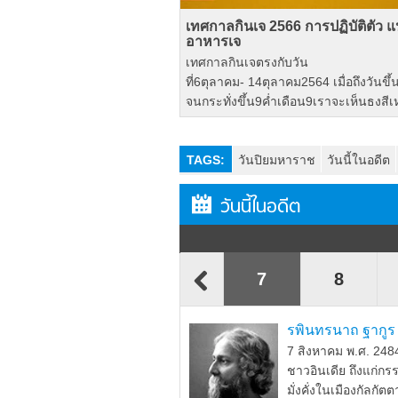
เทศกาลกินเจ 2566 การปฏิบัติตัว 
อาหารเจ
เทศกาลกินเจตรงกับวัน
ที่6ตุลาคม- 14ตุลาคม2564 เมื่อถึงวันขึ
จนกระทั่งขึ้น9ค่ำเดือน9เราจะเห็นธงสีเหล
TAGS:
วันปิยมหาราช
วันนี้ในอดีต
วันนี้ในอดีต
4
5
6
7
8
รพินทรนาถ ฐากูร 
7 สิงหาคม พ.ศ. 2484
ชาวอินเดีย ถึงแก่กร
มั่งคั่งในเมืองกัลกั