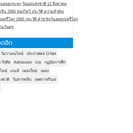
ิวันลอยกระทง
วันแม่แห่งชาติ 12 สิงหาคม
ทจีน 2565 ของไหว้ ประวัติ ความสำคัญ
บบุหรี่โลก 2565 ประวัติ คำขวัญวันงดสูบบุหรี่โลก
ามวันครู
ดฮิต
 วันวาเลนไทน์
ประกาศผล O-Net
ว รังสิต
Admission
เกม
กฏอัยการศึก
นไลน์
เกมส์
เพลงใหม่
เพลง
่งชาติ
วันสารทจีน
เทศกาลกินเจ