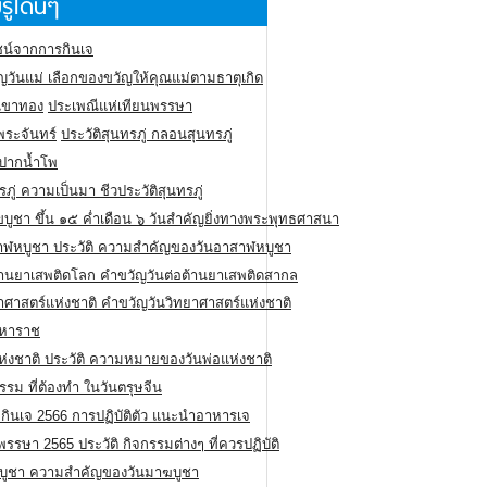
รู้โดนๆ
น์จากการกินเจ
ญวันแม่ เลือกของขวัญให้คุณแม่ตามธาตุเกิด
ูเขาทอง
ประเพณีแห่เทียนพรรษา
พระจันทร์
ประวัติสุนทรภู่ กลอนสุนทรภู่
นปากน้ำโพ
รภู่ ความเป็นมา ชีวประวัติสุนทรภู่
ขบูชา ขึ้น ๑๕ ค่ำเดือน ๖ วันสำคัญยิ่งทางพระพุทธศาสนา
าฬหบูชา ประวัติ ความสําคัญของวันอาสาฬหบูชา
ต้านยาเสพติดโลก คำขวัญวันต่อต้านยาเสพติดสากล
าศาสตร์แห่งชาติ คำขวัญวันวิทยาศาสตร์แห่งชาติ
มหาราช
ห่งชาติ ประวัติ ความหมายของวันพ่อแห่งชาติ
รรม ที่ต้องทำ ในวันตรุษจีน
กินเจ 2566 การปฏิบัติตัว แนะนำอาหารเจ
รรษา 2565 ประวัติ กิจกรรมต่างๆ ที่ควรปฏิบัติ
บูชา ความสำคัญของวันมาฆบูชา