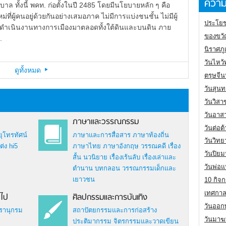
ความ
าล ทั้งนี้ พคท. ก่อตั้งในปี 2485 โดยมีนโยบายหลัก ๆ คือ
่ที่ผู้คนอยู่ด้วยกันอย่างเสมอภาค ไม่มีการแบ่งชนชั้น ไม่มีผู้
ประโยช
 ได้ดำเนินงานทางการเมืองมาตลอดทั้งใต้ดินและบนดิน ภาย
ของขวั
.
นิราศภ
วันไหว้
ดูทั้งหมด
ตรุษจี
วันสุนท
วันวิสา
วันอาส
ภาษาและวรรณกรรม
วันต่อ
ยุโทรทัศน์
ภาษาและการสื่อสาร
ภาษาท้องถิ่น
วันวิทย
่ง hi5
ภาษาไทย
ภาษาอังกฤษ
วรรณคดี
เรื่อง
วันปิย
สั้น นวนิยาย
เรื่องเร้นลับ
เรื่องเล่าและ
วันพ่อแ
ตำนาน
บทกลอน
วรรณกรรมเด็กและ
เยาวชน
10 กิจก
เทศกาล
วไป
ศิลปกรรมและการบันเทิง
วันออกพ
รานุกรม
สถาปัตยกรรมและการก่อสร้าง
วันมาฆ
ประติมากรรม
จิตรกรรมและวาดเขียน