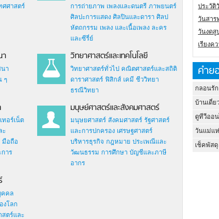
ประวัต
ทศศาสตร์
การถ่ายภาพ
เพลงและดนตรี
ภาพยนตร์
ศิลปะการแสดง
ศิลปินและดารา
ศิลป
วันสาร
หัตถกรรม
เพลง และเนื้อเพลง
ละคร
วันงดสู
และซีรี่ย์
เรียงคว
นา
วิทยาศาสตร์และเทคโนโลยี
คำยอ
สนา
วิทยาศาสตร์ทั่วไป
คณิตศาสตร์และสถิติ
น ๆ
ดาราศาสตร์
ฟิสิกส์
เคมี
ชีววิทยา
กลอนรัก
ธรณีวิทยา
บ้านเดี่ย
ต
มนุษย์ศาสตร์และสังคมศาสตร์
ดูทีวีออ
เทอร์เน็ต
มนุษยศาสตร์
สังคมศาสตร์
รัฐศาสตร์
วันแม่แห
ละ
และการปกครอง
เศรษฐศาสตร์
มือถือ
บริหารธุรกิจ
กฎหมาย
ประเพณีและ
เช็คพัสดุ
ะการ
วัฒนธรรม
การศึกษา
บัญชีและภาษี
อากร
์
บุคคล
องโลก
ศาสตร์และ