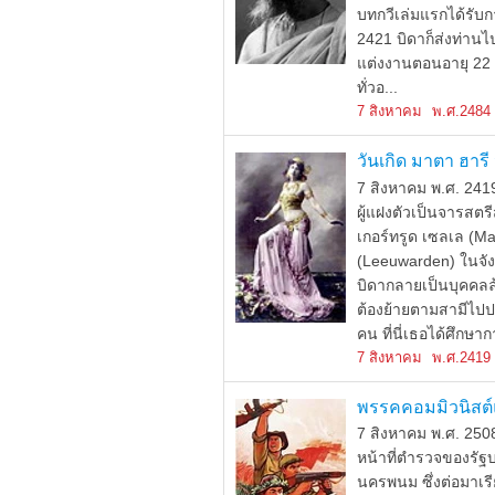
บทกวีเล่มแรกได้รับกา
2421 บิดาก็ส่งท่านไ
แต่งงานตอนอายุ 22 ปี
ทั่วอ...
7 สิงหาคม
พ.ศ.2484
วันเกิด มาตา ฮาร
7 สิงหาคม พ.ศ. 241
ผู้แฝงตัวเป็นจารสตร
เกอร์ทรูด เซลเล (Mar
(Leeuwarden) ในจังห
บิดากลายเป็นบุคคลล
ต้องย้ายตามสามีไปป
คน ที่นี่เธอได้ศึกษากา
7 สิงหาคม
พ.ศ.2419
พรรคคอมมิวนิสต์แ
7 สิงหาคม พ.ศ. 250
หน้าที่ตำรวจของรัฐบ
นครพนม ซึ่งต่อมาเรีย