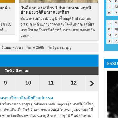
A
B
L
M
แนะนำ
วันสืบ นาคะเสถียร 1 กันยายน ของทุกปี
อ่านประวัติสืบ นาคะเสถียร
W
X
สืบนาคะเสถียรนักอนุรักษ์ไทยผู้ที่รักป่าไม้และ
ก
ข
้น1ค่ำไป
ธรรมชาติด้วยกายวาจาและใจ-สืบนาคะเสถียร
ฌ
ญ
ื ...
หัวหน้าเขตรักษาพันธุ์สัตว์ป่าห้วยขาแข้งจังหวัด
ท
ธ
อุทัยธ ...
ย
ร
วันออกพรรษา
กินเจ 2565
วันรัฐธรรมนูญ
ธรรม
วันที่ 7 สิงหาคม
9
10
11
12
13
มหากวีชาวอินเดียถึงแก่กรรม
 รพินทรนาถ ฐากูร (Rabindranath Tagore) มหากวีผู้ยิ่งใหญ่
รม ท่านเกิดเมื่อวันที่ 7 พฤษภาคม 2404 ในตระกูลพราหมณ์ที่
ตตา ท่านเริ่มเขียนบทกวีตอนอายุ 8 ขวบ อายุ 16 ปีหนังสือรวม