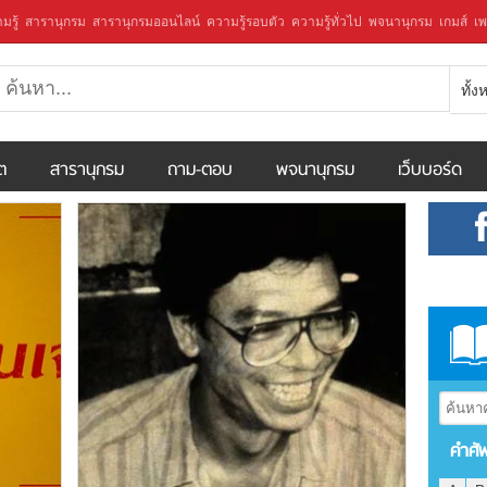
มรู้
สารานุกรม
สารานุกรมออนไลน์
ความรู้รอบตัว
ความรู้ทั่วไป
พจนานุกรม
เกมส์
เพ
ทั้
ีต
สารานุกรม
ถาม-ตอบ
พจนานุกรม
เว็บบอร์ด
คำศั