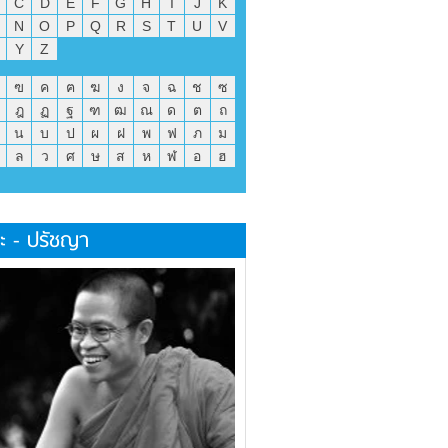
C
D
E
F
G
H
I
J
K
N
O
P
Q
R
S
T
U
V
Y
Z
ฃ
ค
ฅ
ฆ
ง
จ
ฉ
ช
ซ
ฎ
ฏ
ฐ
ฑ
ฒ
ณ
ด
ต
ถ
น
บ
ป
ผ
ฝ
พ
ฟ
ภ
ม
ล
ว
ศ
ษ
ส
ห
ฬ
อ
ฮ
ะ - ปรัชญา
14
15
16
17
18
1