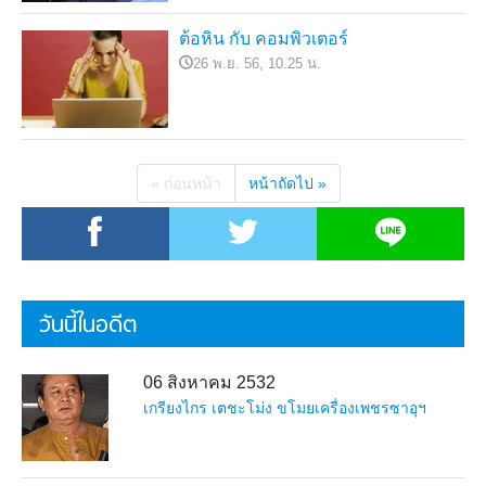
ต้อหิน กับ คอมพิวเตอร์
26 พ.ย. 56, 10.25 น.
« ก่อนหน้า
หน้าถัดไป »
วันนี้ในอดีต
06 สิงหาคม 2532
เกรียงไกร เตชะโม่ง ขโมยเครื่องเพชรซาอุฯ