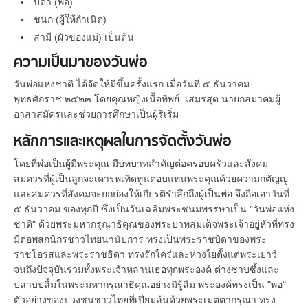
บิดา (พ่อ)
ชนก (ผู้ให้กำเนิด)
สามี (ผัวของแม่) เป็นต้น
ความเป็นมาของวันพ่อ
วันพ่อแห่งชาติ ได้จัดให้มีขึ้นครั้งแรก เมื่อวันที่ ๕ ธันวาคม
พุทธศักราช ๒๕๒๓ โดยคุณหญิงเนื้อทิพย์ เสมรสุต นายกสมาคมผู้
อาสาสมัครและช่วยการศึกษาเป็นผู้ริเริ่ม
หลักการและเหตุผลในการจัดตั้งวันพ่อ
โดยที่พ่อเป็นผู้มีพระคุณ มีบทบาทสำคัญต่อครอบครัวและสังคม
สมควรที่ผู้เป็นลูกจะเคารพเทิดทูนตอบแทนพระคุณด้วยความกตัญญู
และสมควรที่สังคมจะยกย่องให้เกียรติรำลึกถึงผู้เป็นพ่อ จึงถือเอาวันที่
๕ ธันวาคม ของทุกปี ซึ่งเป็นวันเฉลิมพระชนมพรรษาเป็น "วันพ่อแห่ง
ชาติ" ด้วยพระมหากรุณาธิคุณของพระบาทสมเด็จพระเจ้าอยู่หัวที่ทรง
มีต่อพสกนิกรชาวไทยนานัปการ ทรงเป็นพระราชบิดาของพระ
ราชโอรสและพระราชธิดา ทรงรักใคร่และห่วงใยตั้งแต่พระเยาว์
จนถึงปัจจุบันรวมทั้งพระเจ้าหลานเธอทุกพระองค์ ต่างซาบซึ้งและ
ปลาบปลื้มในพระมหากรุณาธิคุณอย่างมิรู้ลืม พระองค์ทรงเป็น "พ่อ"
ตัวอย่างของปวงชนชาวไทยที่เปี่ยมล้นด้วยพระเมตตากรุณา ทรง