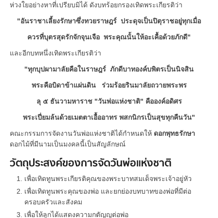
ห่วงใยอย่างหาที่เปรียบมิได้ ดังบทร้อยกรองเทิดพระเกียรติว่า
"อันราชาเลี้ยงรักษาซึ่งทวยราษฎร์ ประดุจเป็นปิตุราชอยู่ทุกเมื่อ
ควรที่บุตรสุดรักจักจุนเจือ พระคุณนั้นให้อะเคื้อด้วยภักดี"
และอีกบทหนึ่งเทิดพระเกียรติว่า
"ทุกบุปผามาลัยคือในราษฎร์ ภักดีบาทองค์บพิตรเป็นนิจสิน
พระคือบิดาข้าแผ่นดิน ร่วมร้อยรินมาลัยถวายพระพร
ลุ ๕ ธันวามหาราช "วันพ่อแห่งชาติ" คือองค์อดิศร
พระเปี่ยมล้นด้วยเมตตาเอื้ออาทร พสกนิกรเป็นสุขทุกคืนวัน"
คณะกรรมการจัดงานวันพ่อแห่งชาติได้กำหนดให้
ดอกพุทธรักษา
ดอกไม้ที่มีนามเป็นมงคลนี้เป็นสัญลักษณ์
วัตถุประสงค์ของการจัดวันพ่อแห่งชาติ
เพื่อเทิดทูนพระเกียรติคุณของพระบาทสมเด็จพระเจ้าอยู่หัว
เพื่อเทิดทูนพระคุณของพ่อ และยกย่องบทบาทของพ่อที่มีต่อ
ครอบครัวและสังคม
เพื่อให้ลูกได้แสดงความกตัญญูต่อพ่อ