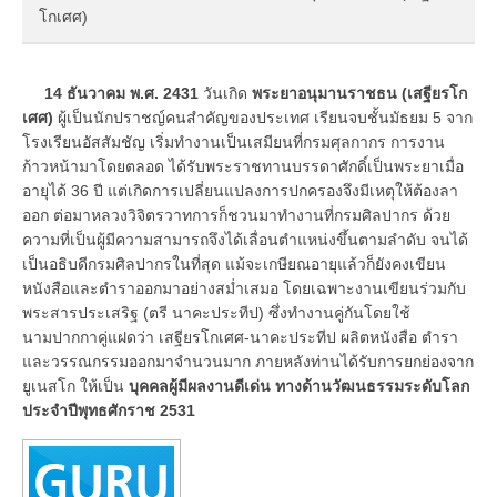
โกเศศ)
14 ธันวาคม พ.ศ. 2431
วันเกิด
พระยาอนุมานราชธน (เสฐียรโก
เศศ)
ผู้เป็นนักปราชญ์คนสำคัญของประเทศ เรียนจบชั้นมัธยม 5 จาก
โรงเรียนอัสสัมชัญ เริ่มทำงานเป็นเสมียนที่กรมศุลกากร การงาน
ก้าวหน้ามาโดยตลอด ได้รับพระราชทานบรรดาศักดิ์เป็นพระยาเมื่อ
อายุได้ 36 ปี แต่เกิดการเปลี่ยนแปลงการปกครองจึงมีเหตุให้ต้องลา
ออก ต่อมาหลวงวิจิตรวาทการก็ชวนมาทำงานที่กรมศิลปากร ด้วย
ความที่เป็นผู้มีความสามารถจึงได้เลื่อนตำแหน่งขึ้นตามลำดับ จนได้
เป็นอธิบดีกรมศิลปากรในที่สุด แม้จะเกษียณอายุแล้วก็ยังคงเขียน
หนังสือและตำราออกมาอย่างสม่ำเสมอ โดยเฉพาะงานเขียนร่วมกับ
พระสารประเสริฐ (ตรี นาคะประทีป) ซึ่งทำงานคู่กันโดยใช้
นามปากกาคู่แฝดว่า เสฐียรโกเศศ-นาคะประทีป ผลิตหนังสือ ตำรา
และวรรณกรรมออกมาจำนวนมาก ภายหลังท่านได้รับการยกย่องจาก
ยูเนสโก ให้เป็น
บุคคลผู้มีผลงานดีเด่น ทางด้านวัฒนธรรมระดับโลก
ประจำปีพุทธศักราช 2531