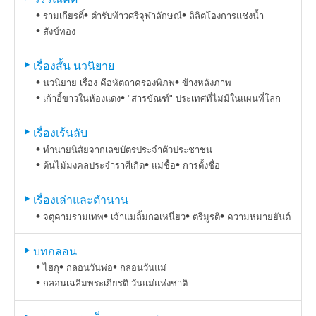
รามเกียรติ์
ตำรับท้าวศรีจุฬาลักษณ์
ลิลิตโองการแช่งน้ำ
สังข์ทอง
เรื่องสั้น นวนิยาย
นวนิยาย เรื่อง คือหัตถาครองพิภพ
ข้างหลังภาพ
เก้าอี้ขาวในห้องแดง
"สารขัณฑ์" ประเทศที่ไม่มีในแผนที่โลก
เรื่องเร้นลับ
ทำนายนิสัยจากเลขบัตรประจำตัวประชาชน
ต้นไม้มงคลประจำราศีเกิด
แม่ซื้อ
การตั้งชื่อ
เรื่องเล่าและตำนาน
จตุคามรามเทพ
เจ้าแม่ลิ้มกอเหนี่ยว
ตรีมูรติ
ความหมายยันต์
บทกลอน
ไฮกุ
กลอนวันพ่อ
กลอนวันแม่
กลอนเฉลิมพระเกียรติ วันแม่แห่งชาติ