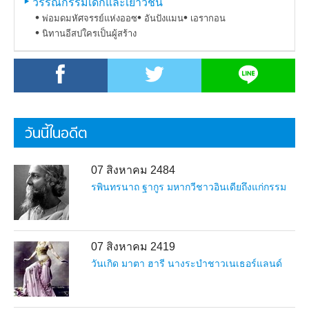
วรรณกรรมเด็กและเยาวชน
พ่อมดมหัศจรรย์แห่งออซ
อันปังแมน
เอรากอน
นิทานอีสปใครเป็นผู้สร้าง
วันนี้ในอดีต
07 สิงหาคม 2484
รพินทรนาถ ฐากูร มหากวีชาวอินเดียถึงแก่กรรม
07 สิงหาคม 2419
วันเกิด มาตา ฮารี นางระบำชาวเนเธอร์แลนด์