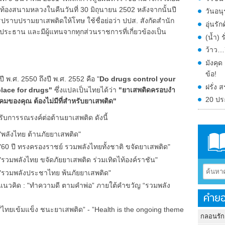
่ท้องสนามหลวงในคืนวันที่ 30 มิถุนายน 2502 หลังจากนั้นปี
วันอน
ปราบปรามยาเสพติดให้โทษ ใช้ชื่อย่อว่า ปปส. สังกัดสำนัก
อุ่นร
ระธาน และมีผู้แทนจากทุกส่วนราชการที่เกี่ยวข้องเป็น
(น้ำ) 
ว้าว…ก
มังคุ
ข้อ!
พ.ศ. 2550 ถึงปี พ.ศ. 2552 คือ "
Do drugs control your
ฝรั่ง
place for drugs"
ซึ่งแปลเป็นไทยได้ว่า
"ยาเสพติดครอบงำ
20 ปร
งคมของคุณ ต้องไม่มีที่สำหรับยาเสพติด"
บการรณรงค์ต่อต้านยาเสพติด ดังนี้
"พลังไทย ต้านภัยยาเสพติด"
"60 ปี ทรงครองราชย์ รวมพลังไทยทั้งชาติ ขจัดยาเสพติด"
รวมพลังไทย ขจัดภัยยาเสพติด ร่วมเทิดไท้องค์ราชัน"
 "รวมพลังประชาไทย พ้นภัยยาเสพติด"
แนวคิด : "ทำความดี ตามคำพ่อ” ภายใต้คำขวัญ “รวมพลัง
คำยอ
"ไทยเข้มแข็ง ชนะยาเสพติด” - ”Health is the ongoing theme
กลอนรัก