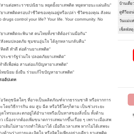
บ้านเดี่ย
 "สานต่อพระราชปณิธาน หยุดยั้งยาเสพติด หยุดหายนะแผ่นดิน"
ดูทีวีออ
"ยาเสพติดครอบงำชีวิตของคุณอยู่หรือเปล่า ชีวิตของคุณ สังคม
o drugs control your life? Your life. Your community. No
วันแม่แห
เช็คพัสดุ
"ยาเสพติดจะพินาศ คนไทยทั้งชาติต้องร่วมมือกัน"
"สังคมปลอดภัย ชุมชนอุ่นใจ ได้ลูกหลานกลับคืน"
คิดดี ทำดี ต่อต้านยาเสพติด"
 "ประชารัฐร่วมใจ ปลอดภัยยาเสพติด"
ำดีเพื่อพ่อ สานต่อแก้ปัญหายาเสพติด"
ทยนิยม ยั่งยืน ร่วมแก้ไขปัญหายาเสพติด"
รออัปเดท
ือวัตถุชนิดใดๆ ที่อาจเป็นผลิตภัณฑ์จากธรรมชาติ หรือจากการ
ว่าจะโดยวิธีการกิน ดม สูบ ฉีด หรือวิธีใดๆก็ตาม เป็นช่วงระยะ
ดโทรมและตกอยู่ไต้อำนาจหรือเป็นทาสของสิ่งนั้น ทั้งด้าน
ว เนื่องจากต้องเพิ่มขนาดการเสพมากขึ้นเรื่อย ๆ เพราะเมื่อเสพ
าเดิมไม่สามารถทำให้เมาได้ เมื่อถึงเวลาเสพ หากไม่ได้เสพจะ
งด้านร่างกายและจิตใจ หรือจิตใจเพียงอย่างเดียว ยาเสพติด