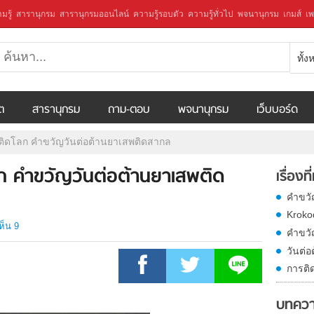
มรู้
สารานุกรม
สารานุกรมออนไลน์
ความรู้รอบตัว
ความรู้ทั่วไป
พจนานุกรม
เกมส์
เพ
ทั้
ีต
สารานุกรม
ถาม-ตอบ
พจนานุกรม
เว็บบอร์ด
พติดโลก คำขวัญวันต่อต้านยาเสพติดสากล
ลก คำขวัญวันต่อต้านยาเสพติด
เรื่องที
คำขวั
Krokod
ห็น 9
คำขวั
วันต่
การติด
บทควา