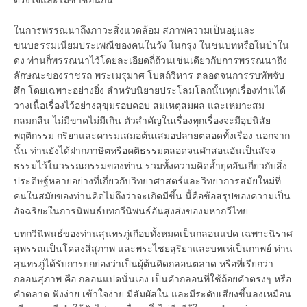
ตรึงใจและไม่ซ้ำซ้อนกัน
ในการพรรณนาถึงภาวะสิ่งแวดล้อม สภาพความเป็นอยู่และ
ขนบธรรมเนียมประเพณีของคนในวัง ในกรุง ในชนบทหรือในป่าใน
ดง ท่านก็พรรณนาไว้โดยละเอียดถี่ถ้วนเช่นเดียวกับการพรรณนาถึง
ลักษณะของราชรถ พระเมรุมาศ โบสถ์วิหาร ตลอดจนการรบทัพจับ
ศึก โดยเฉพาะอย่างยิ่ง สำหรับนิยายประโลมโลกนั้นทุกเรื่องท่านได้
วางเนื้อเรื่องไว้อย่างสุขุมรอบคอบ สมเหตุสมผล และเหมาะสม
กลมกลืน ไม่มีขาดไม่มีเกิน ตัวสำคัญในเรื่องทุกเรื่องจะมีอุปนิสัย
พฤติกรรม กริยาและคารมเสมอต้นเสมอปลายตลอดทั้งเรื่อง นอกจาก
นั้น ท่านยังได้ฝากภาษิตหรือคติธรรมตลอดจนคำสอนอันเป็นสัจจ
ธรรมไว้ในวรรณกรรมของท่าน รวมทั้งความคิดล้ำยุคอันเกี่ยวกับสิ่ง
ประดิษฐ์หลายอย่างที่เกี่ยวกับวิทยาศาสตร์และวิทยาการสมัยใหม่ที่
คนในสมัยของท่านคิดไม่ถึงว่าจะเกิดมีขึ้น นี้คือข้อสรุปของความเป็น
อัจฉริยะในการนิพนธ์บทกวีนิพนธ์อันสูงส่งของมหากวีไทย
บทกวีนิพนธ์ของท่านสุนทรภู่เกือบทั้งหมดเป็นกลอนแปด เฉพาะนิราศ
สุพรรณเป็นโคลงสี่สุภาพ และพระไชยสุริยาและบทเห่เป็นกาพย์ ท่าน
สุนทรภู่ได้รับการยกย่องว่าเป็นผุ้ต้นคิดกลอนตลาด หรือที่เรียกว่า
กลอนสุภาพ คือ กลอนแปดนั่นเอง เป็นคำกลอนที่ใช้ถ้อยคำตรงๆ หรือ
คำตลาด ฟังง่าย เข้าใจง่าย มีสัมผัสใน และมีระดับเสียงขึ้นลงเหมือน