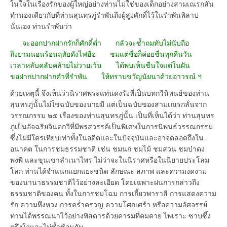
ในใจในเรื่องรักของผู้ใหญ่อย่างท่านไม่ใช่ของเด็กอย่างสามเณรกลั่น
ทำนองเดียวกับที่ท่านสุนทรภู่รำพันถึงผู้สูงศักดิ์ไว้ในรำพันพิลาป
นั่นเอง ท่านรำพันว่า
จะออกปากฝากรักก็ศักดิ์ต่ำ กลัวจะซ้ำถมทับไม่นับถือ
ถึงยามนอนร้อนฤทัยดังไฟฮือ ชมแต่ชื่อก็ค่อยชื่นทุกคืนวัน
เวลาหลับคลับคล้ายไม่วายเว้น ได้พบเห็นชื่นใจแต่ในฝัน
ขอฝากปากฝากคำที่รำพัน ให้ทราบขวัญนัยนาด้วยอาวรณ์ ฯ
ด้วยเหตุนี้ จึงเห็นว่านิราศพระแท่นดงรังที่เป็นบทกวีนิพนธ์ของท่าน
สุนทรภู่นั้นไม่ใช่ฉบับของนายมี แต่เป็นฉบับของสามเณรกลั่นจาก
วรรณกรรม ๒๕ เรื่องของท่านสุนทรภู่นั้น เป็นที่เห็นได้ว่า ท่านสุนทร
ภู่เป็นอัจฉริยจินตกวีที่มีพรสวรรค์เป็นพิเศษในการนิพนธ์วรรณกรรม
ซึ่งไม่มีใครเทียบเท่าทั้งในอดีตและในปัจจุบันและอาจตลอดถึงใน
อนาคต ในการชมธรรมชาติ เช่น ชมนก ชมไม้ ชมสวน ชมป่าดง
พงพี และขุนเขาลำเนาไพร ไม่ว่าจะในนิราศหรือในนิยายประโลม
โลก ท่านได้จำแนกแยกแยะชนิด ลักษณะ สภาพ และความงดงาม
ของนานาธรรมชาติไว้อย่างละเอียด โดยเฉพาะฝนการกล่าวถึง
ธรรมชาติของคน ทั้งในการชมโฉม การเกี้ยวพาราสี การแสดงความ
รัก ความหึงหวง การคร่ำครวญ ความโศกเศร้า หรือความอัศจรรย์
ท่านได้พรรณนาไว้อย่างพิสดารด้วยคารมที่คมคาย ไพเราะ ซาบซึ้ง