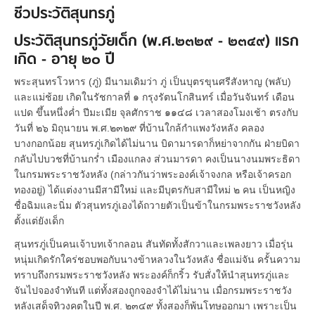
ชีวประวัติสุนทรภู่
ประวัติสุนทรภู่วัยเด็ก (พ.ศ.๒๓๒๙ - ๒๓๔๙) แรก
เกิด - อายุ ๒๐ ปี
พระสุนทรโวหาร (ภู่) มีนามเดิมว่า ภู่ เป็นบุตรขุนศรีสังหาญ (พลับ)
และแม่ช้อย เกิดในรัชกาลที่ ๑ กรุงรัตนโกสินทร์ เมื่อวันจันทร์ เดือน
แปด ขึ้นหนึ่งค่ำ ปีมะเมีย จุลศักราช ๑๑๔๘ เวลาสองโมงเช้า ตรงกับ
วันที่ ๒๖ มิถุนายน พ.ศ.๒๓๒๙ ที่บ้านใกล้กำแพงวังหลัง คลอง
บางกอกน้อย สุนทรภู่เกิดได้ไม่นาน บิดามารดาก็หย่าจากกัน ฝ่ายบิดา
กลับไปบวชที่บ้านกร่ำ เมืองแกลง ส่วนมารดา คงเป็นนางนมพระธิดา
ในกรมพระราชวังหลัง (กล่าวกันว่าพระองค์เจ้าจงกล หรือเจ้าครอก
ทองอยู่) ได้แต่งงานมีสามีใหม่ และมีบุตรกับสามีใหม่ ๒ คน เป็นหญิง
ชื่อฉิมและนิ่ม ตัวสุนทรภู่เองได้ถวายตัวเป็นข้าในกรมพระราชวังหลัง
ตั้งแต่ยังเด็ก
สุนทรภู่เป็นคนเจ้าบทเจ้ากลอน สันทัดทั้งสักวาและเพลงยาว เมื่อรุ่น
หนุ่มเกิดรักใคร่ชอบพอกับนางข้าหลวงในวังหลัง ชื่อแม่จัน ครั้นความ
ทราบถึงกรมพระราชวังหลัง พระองค์ก็กริ้ว รับสั่งให้นำสุนทรภู่และ
จันไปจองจำทันที แต่ทั้งสองถูกจองจำได้ไม่นาน เมื่อกรมพระราชวัง
หลังเสด็จทิวงคตในปี พ.ศ. ๒๓๔๙ ทั้งสองก็พ้นโทษออกมา เพราะเป็น