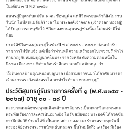
ในเดือน ๓ ปี พ.ศ.๒๓๕๐
สุนทรภู่มีบุตรกับแม่จัน ๑ คน ชื่อหนูพัด แต่ชีวิตครอบครัวก็ยังไม่ราบ
รื่นนัก ในที่สุดแม่จันก็ร้างลาไป พระองค์เจ้าจงกล (เจ้าครอก ทองอยู่)
ได้รับอุปการะหนูพัดไว้ ชีวิตของท่านสุนทรภู่ช่วงนี้คงโศกเศร้ามิใช่
น้อย
ประวัติชีวิตของสุนทรภู่ในช่วงปี พ.ศ.๒๓๕๐ - ๒๓๕๙ ก่อนเข้ารับ
ราชการไม่ชัดแจ้ง แต่เชื่อว่าท่านหนีความเศร้าออกไปเพชรบุรี ทำไร่
ทำนาอยู่กับหม่อมบุญนาคในพระราชวังหลัง ดังความตอนหนึ่งใน
นิราศ เมืองเพชร ที่ท่านย้อนรำลึกความหลัง สมัยหนุ่ม ว่า
"ถึงต้นตาลบ้านคุณหม่อมบุญนาค เมื่อยามยากจนมาได้อาศัย มารดา
เจ้าคราวพระวังหลังครรไล มาทำไร่ทำนา ท่านการุญ"
ประวัติสุนทรภู่รับราชการครั้งที่ ๑ (พ.ศ.๒๓๕๙ -
๒๓๖๗) อายุ ๓๐ - ๓๘ ปี
พระบาทสมเด็จพระพุทธเลิศหล้านภาลัย ทรงเป็นมหากวีและทรงสน
พระทัยเรื่องการละครเป็นอย่างยิ่ง ในรัชสมัยของ พระองค์ ได้กวดขัน
การฝึกหัดวิธีรำจนได้ที่ เป็นแบบอย่างของละครรำมาตราบทุกวันนี้
พระองค์ยังทรงพระราชนิพนธ์บทละคร ขึ้นใหม่อีกถึง ๗ เรื่อง มีเรื่อง