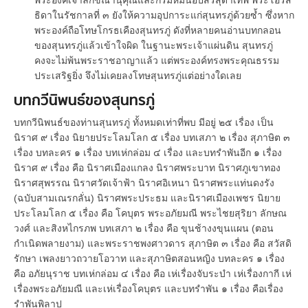
พระองค์เจ้าลักขณานุคุณและกรมหมื่นอัปสรสุดาเทพ พระโอรส
ธิดาในรัชกาลที่ ๓ ยังให้ความอุปการะแก่สุนทรภู่ด้วยซ้ำ ซึ่งหาก
พระองค์ถือโทษโกรธเคืองสุนทรภู่ ดังที่หลายคนอ่านบทกลอน
ของสุนทรภู่แล้วเข้าใจผิด ในฐานะพระเจ้าแผ่นดิน สุนทรภู่
คงจะไม่พ้นพระราชอาญาแล้ว แต่พระองค์ทรงพระคุณธรรม
ประเสริฐยิ่ง จึงไม่เคยลงโทษสุนทรภู่แต่อย่างใดเลย
บทกวีนิพนธ์ของสุนทรภู่
บทกวีนิพนธ์ของท่านสุนทรภู่ ทั้งหมดเท่าที่พบ มีอยู่ ๒๕ เรื่อง เป็น
นิราศ ๙ เรื่อง นิยายประโลมโลก ๕ เรื่อง บทเสภา ๒ เรื่อง สุภาษิต ๓
เรื่อง บทละคร ๑ เรื่อง บทเห่กล่อม ๔ เรื่อง และบทรำพันอีก ๑ เรื่อง
นิราศ ๙ เรื่อง คือ นิราศเมืองแกลง นิราศพระบาท นิราศภูเขาทอง
นิราศสุพรรณ นิราศวัดเจ้าฟ้า นิราศอิเหนา นิราศพระแท่นดงรัง
(ฉบับสามเณรกลั่น) นิราศพระประธม และนิราศเมืองเพชร นิยาย
ประโลมโลก ๕ เรื่อง คือ โคบุตร พระอภัยมณี พระไชยสุริยา ลักษณ
วงศ์ และสิงหไกรภพ บทเสภา ๒ เรื่อง คือ ขุนช้างงขุนแผน (ตอน
กำเนิดพลายงาม) และพระราชพงศาวดาร สุภาษิต ๓ เรื่อง คือ สวัสดิ
รักษา เพลงยาวถวายโอวาท และสุภาษิตสอนหญิง บทละคร ๑ เรื่อง
คือ อภัยนุราช บทเห่กล่อม ๔ เรื่อง คือ เห่เรื่องจับระบำ เห่เรื่องกากี เห่
เรื่องพระอภัยมณี และเห่เรื่องโคบุตร และบทรำพัน ๑ เรื่อง คือเรื่อง
รำพันพิลาป