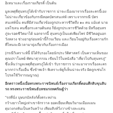
อิเหนาและเรื่องรามเกียรติ์ เป็นต้น
มูลเหตุที่สุนทรภู่ได้เข้ารับราชการ น่าจะเนื่องมาจากเรื่องละครนี้เอง
ไม่น่าจะเกี่ยวข้องกับกรณีทอดบัตรสนเท่ห์ เพราะจากกรณี บัตร
สนเท่ห์นั้น คนที่มีส่วนเกี่ยวข้องถูกประหารชีวิตถึง ๑๐ คน แม้แต่ นาย
แหโขลน คนซื้อกระดาษดินสอ ก็ยังถูกประหารชีวิตด้วย มีหรือสุนทร
ภู่จะรอดชีวิตมาได้ นอกจากนี้ สุนทรภู่เป็นแต่เพียงไพร่ มีชีวิตอยู่นอก
วังหลวง ช่วงอายุก่อนหน้านี้ก็วนเวียน และเวียนใจอยู่กับเรื่องความรัก
ที่ไหนจะมีเวลามายุ่งเกี่ยวกับเรื่องการเมือง
(กรณีวิเคราะห์นี้ มิได้รับรองโดยนักประวัติศาสตร์ เป็นความเห็นของ
คุณปราโมทย์ ทัศนาสุวรรณ เขียนไว้ในหนังสือ "เที่ยวไปกับสุนทรภู่"
ซึ่งเห็นว่ามูลเหตุที่สุนทรภู่ได้เข้า รับราชการ น่าจะมาจากเรื่องละคร
มากกว่าเรื่องอื่น ซึ่งข้าพเจ้า พิเคราะห์ดูก็เห็นน่าจะจริง ผิดถูกเช่นไร
โปรดใช้วิจารณญาณ)
อีกคราวหนึ่งเมื่อทรงพระราชนิพนธ์เรื่องรามเกียรติ์ตอนศึกสิบขุนสิบ
รถ ทรงพระราชนิพนธ์บทชมรถทศกัณฐ์ว่า
"รถที่นั่ง บุษบกบัลลังก์ตั้งตระหง่าน
กว้างยาวใหญ่เท่าเขาจักรวาล ยอดเยี่ยมเทียมวิมานเมืองแมน
ดุมวงกงหันเป็นควันคว้าง เทียมสิงห์วิ่งวางข้างละแสน