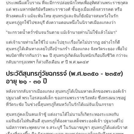
ประเพณีแต่โบราณ ที่จะมีการปล่อยนักโทษเพื่ออุทิศส่วนพระราชกุศล
แด่ พระมหากษัตริย์หรือพระราชวงศ์ ชั้นสูงเมื่อเสด็จสวรรคต หรือ
ทิวงคตแล้ว แม้จะพ้นโทษ สุนทรภู่และจันก็ยังมิอาจสมหวังในรัก
สุนทรภู่ถูกใช้ไปชลบุรี ดังความตอนหนึ่งในนิราศเมืองแกลงว่า
"จะกรวดน้ำคว่ำขันจนวันตาย แม้เจ้านายท่านไม่ใช้แล้วไม่มา"
แต่เจ้านายท่านใดใช้ไป และไปธุระเรื่องใดไม่ปรากฎ อย่างไรก็ดี
สุนทรภู่ได้เดินทางเลยไปถึงบ้านกร่ำ เมืองแกลง จังหวัดระยอง เพื่อไป
พบบิดาที่จากกันกว่า ๒๐ ปี สุนทรภู่เกิดล้มเจ็บหนักเกือบถึงชีวิต กว่าจะ
กลับมากรุงเทพฯ ก็ล่วงถึงเดือน ๙ ปี พ.ศ.๒๓๔๙
ประวัติสุนทรภู่วัยฉกรรจ์ (พ.ศ.๒๓๕๐ - ๒๓๕๙)
อายุ ๒๑ - ๓๐ ปี
หลังจากกลับจากเมืองแกลง สุนทรภู่ได้เป็นมหาดเล็กของพระองค์เจ้า
ปฐมวงศ์ พระโอรสองค์เล็ก ของกรมพระราชวังหลัง ซึ่งทรงผนวชอยู่
ที่วัดระฆัง ในช่วงนี้สุนทรภู่ก็สมหวังในรักได้แม่จันเป็นภรรยา
สุนทรภู่คงเป็นคนเจ้าชู้ แต่งงานได้ไม่นานก็เกิดระหองระแหงกับ
แม่จันยังไม่ทันคืนดี สุนทรภู่ก็ต้องตามเสด็จพระองค์เจ้า ปฐมวงศ์ไป
นมัสการพระพุทธบาท จ.สระบุรี ในวันมาฆบูชา สุนทรภู่ได้แต่งนิราศ
เรื่องที่สองขึ้น คือ นิราศพระบาท สุนทรภู่ตามเสด็จกลับถึงกรุงเทพฯ