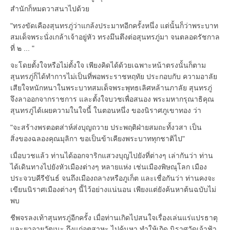
สำนักก็หมดวาสนาไปด้วย
"ทรงขัดเคืองสุนทรภู่ว่าแกล้งประมาทอีกครั้งหนึ่ง แต่นั้นก็ว่าพระบาท
สมเด็จพระนั่งเกล้าเจ้าอยู่หัว ทรงมึนตึงต่อสุนทรภู่มา จนตลอดรัชกาล
ที่ ๒ ... "
จะโดยตั้งใจหรือไม่ตั้งใจ เพียงคิดได้ด้วยเฉพาะหน้าตรงนั้นก็ตาม
สุนทรภู่ก็ได้ทำการไม่เป็นที่พอพระราชหฤทัย ประกอบกับ ความอาลัย
เสียใจหนักหนาในพระบาทสมเด็จพระพุทธเลิศหล้านภาลัย สุนทรภู่
จึงลาออกจากราชการ และตั้งใจบวชเพื่อสนอง พระมหากรุณาธิคุณ
สุนทรภู่ได้เผยความในใจนี้ ในตอนหนึ่ง ของนิราศภูเขาทอง ว่า
"จะสร้างพรตอตส่าห์ส่งบุญถวาย ประพฤติฝ่ายสมถะทั้งวสา เป็น
สิ่งของฉลองคุณมุลิกา ขอเป็นข้าเคียงพระบาททุกชาติไป"
เมื่อบวชแล้ว ท่านได้ออกจาริกแสวงบุญไปยังที่ต่างๆ เล่ากันว่า ท่าน
ได้เดินทางไปยังหัวเมืองต่างๆ หลายแห่ง เช่นเมืองพิษณุโลก เมือง
ประจวบคีรีขันธ์ จนถึงเมืองถลางหรือภูเก็ต และเชื่อกันว่า ท่านคงจะ
เขียนนิราศเมืองต่างๆ นี้ไว้อย่างแน่นอน เพียงแต่ยังค้นหาต้นฉบับไม่
พบ
ชีพจรลงเท้าสุนทรภู่อีกครั้ง เมื่อท่านเกิดไปสนใจเรื่องเล่นแร่แปรธาตุ
และยาอายุวัฒนะ ถึงแก่อุตสาหะ ไปค้นหา ทำให้เกิด นิราศวัดเจ้าฟ้า