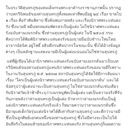
ในประวัติสุนทรภู่ของสมเด็จกรมพระยาดำรงราชานุภาพนั้น ปรากฏ
ว่าบทกวีนิพนธ์ของท่านสุนทรภู่ทั้งหมดเท่าที่พบมีอยู่ ๒๔ เรื่อง ขาดไป
๑ เรื่อง คือรำพันพิลาป ซึ่งค้นพบภายหลัง และเรื่องนิราศพระแท่นดง
รัง ซึ่งนายมี หมื่นพรหมสมพัตรสรเป็นผู้แต่ง ไม่ใช่นิราศพระแท่นดง
รังฉบับสามเณรกลั่น ซึ่งท่านสุนทรภู่เป็นผู้แต่ง ในปี ๒๕๐๔ กรม
ศิลปากรได้พิมพ์นิราศพระแท่นดงรังของนายมีฉบับชำระใหม่โดย
อาจารย์ธนิต อยู่โพธิ์ อธิบดีกรมศิลปากรในขณะนั้น ซึ่งได้อ้างข้อมูล
ต่างๆ เป็นหลักฐานแสดงนายมีเป็นผู้แต่งแน่นอนไม่ใช่ท่านสุนทรภู่
แต่ที่ผู้เขียนได้เอานิราศพระแท่นดงรังฉบับสามเณรกลั่นมาเป็นบท
กวีนิพนธ์ของท่านสุนทรภู่แทนนิราศพระแท่นดงรังของนายมีก็เพราะ
ในงานวันสุนทรภู่ พ.ศ. ๒๕๓๗ สถาบันสุนทรภู่ได้จัดให้มีการสัมมนา
เรื่อง "ใครเป็นผู้แต่งนิราศพระแท่นดงรังฉบับสามเณรกลั่น” และได้
ข้อสรุปว่าผู้แต่งน่าจะเป็นท่านสุนทรภู่ ไม่ใช่สามเณรกลั่นเช่นเดียว
กับนิราศวัดเจ้าฟ้าที่ระบุว่าเณรหนูพัดเป็นผู้แต่ง แต่เป็นความจริงที่รับ
กันภายหลังว่าท่านสุนทรภู่เป็นผู้แต่ง ถ้าหากว่าสามเณรกลั่นเป็นผู้
แต่งนิราศพระแท่นดงรังจริงแล้ว ก็หมายความว่าสามเณรกลั่นซึ่ง
มีอายุแค่เด็กวัยรุ่นแต่งนิราศได้ดีเท่ากับท่านสุนทรภู่ และดีกว่านายมี
ซึ่งเป็นลูกศิษย์เอกคนหนึ่งของท่านสุนทรภู่ ซึ่งไม่มีทางจะเป็นไปได้
อันที่จริงในตอนท้ายของนิราศพระแท่นดงรัง ท่านสุนทรภู่ก็เผยความ