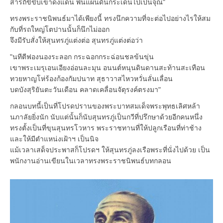
สารถีขี่ขับเข้าดงแดน พื้นแผ่นดินกระเด็นไปเป็นจุณ"
ทรงพระราชนิพนธ์มาได้เพียงนี้ ทรงนึกความที่จะต่อไปอย่างไรให้สม
กับที่รถใหญ่โตปานนั้นก็นึกไม่ออก
จึงมีรับสั่งให้สุนทรภู่แต่งต่อ สุนทรภู่แต่งต่อว่า
"นทีตีฟองนองระลอก กระฉอกกระฉ่อนชลข้นขุ่น
เขาพระเมรุเอนเอียงอ่อนละมุน อนนต์หนุนดินดานสะท้านสะเทือน
ทวยหาญโห่ร้องก้องกัมปนาท สุธาวาสไหวหวั่นลั่นเลื่อน
บดบังสุริยันตะวันเดือน คลาดเคลื่อนจัตุรงค์ตรงมา"
กลอนบทนี้เป็นที่โปรดปรานของพระบาทสมเด็จพระพุทธเลิศหล้า
นภาลัยยิ่งนัก นับแต่นั้นก็นับสุนทรภู่เป็นกวีที่ปรึกษาด้วยอีกคนหนึ่ง
ทรงตั้งเป็นที่ขุนสุนทรโวหาร พระราชทานที่ให้ปลูกเรือนที่ท่าช้าง
และให้มีตำแหน่งเฝ้าฯ เป็นนิจ
แม้เวลาเสด็จประพาสก็โปรดฯ ให้สุนทรภู่ลงเรือพระที่นั่งไปด้วย เป็น
พนักงานอ่านเขียนในเวลาทรงพระราชนิพนธ์บทกลอน