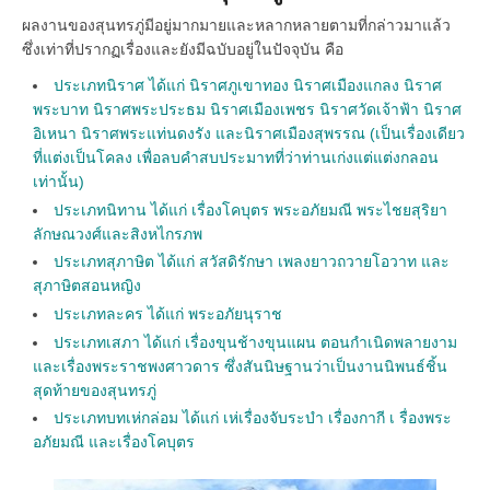
ผลงานของสุนทรภู่มีอยู่มากมายและหลากหลายตามที่กล่าวมาแล้ว
ซึ่งเท่าที่ปรากฏเรื่องและยังมีฉบับอยู่ในปัจจุบัน คือ
ประเภทนิราศ ได้แก่ นิราศภูเขาทอง นิราศเมืองแกลง นิราศ
พระบาท นิราศพระประธม นิราศเมืองเพชร นิราศวัดเจ้าฟ้า นิราศ
อิเหนา นิราศพระแท่นดงรัง และนิราศเมืองสุพรรณ (เป็นเรื่องเดียว
ที่แต่งเป็นโคลง เพื่อลบคำสบประมาทที่ว่าท่านเก่งแต่แต่งกลอน
เท่านั้น)
ประเภทนิทาน ได้แก่ เรื่องโคบุตร พระอภัยมณี พระไชยสุริยา
ลักษณวงศ์และสิงหไกรภพ
ประเภทสุภาษิต ได้แก่ สวัสดิรักษา เพลงยาวถวายโอวาท และ
สุภาษิตสอนหญิง
ประเภทละคร ได้แก่ พระอภัยนุราช
ประเภทเสภา ได้แก่ เรื่องขุนช้างขุนแผน ตอนกำเนิดพลายงาม
และเรื่องพระราชพงศาวดาร ซึ่งสันนิษฐานว่าเป็นงานนิพนธ์ชิ้น
สุดท้ายของสุนทรภู่
ประเภทบทเห่กล่อม ได้แก่ เห่เรื่องจับระบำ เรื่องกากี เ รื่องพระ
อภัยมณี และเรื่องโคบุตร