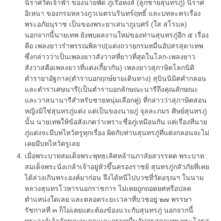
นิราศวัดเจ้าฟ้า ของนายพัด ภู่เรือหงส์ (ลูกชายสุนทรภู่) นิราศ
อิเหนา ของกรมหลวงภูวเนตรนรินทร์ฤทธิ์ และบทละครเรื่อง
พระอภัยนุราช เป็นของพระยาเสนาภูเบศร์ (ใส สโรบล)
นอกจากนี้นายเทพ ยังพบผลงานใหม่ของท่านสุนทรภู่อีก ๕ เรื่อง
คือ เพลงยาวรำพรรณพิลาป(แต่งถวายกรมหมื่นอัปสรสุดาเทพ
ซึ่งกล่าวว่าเป็นเพลงยาวสังวาสที่ยาวที่สุดในโลก-เพลงยาว
สังวาสคือเพลงยาวที่แต่งเกี้ยวกัน) เพลงยาวสุภาษิตโลกนิติ
ตำรายาอัฐกาล(ตำราบอกฤกษ์ยามเดินทาง) สุบินนิมิตคำกลอน
และตำราเศษนารี(เป็นตำราบอกลักษณะนารีถึงคุณลักษณะ
และวาสนานารีสำหรับชายหนุ่มเลือกคู่) ที่กล่าวว่าสุภาษิตสอน
หญิงมิใช่สุนทรภู่แต่ง แต่เป็นของนายภู่ จุลละภมร ศิษย์สุนทรภู่
นั้น นายเทพให้ข้อสังเกตว่าเพราะชื่อภู่เหมือนกัน แต่เรื่องที่นาย
ภู่แต่งจะมีบทไหว้ครูทุกเรื่อง ผิดกับท่านสุนทรภู่ที่แต่งกลอนจะไม่
เคยมีบทไหว้ครูเลย
เมื่อพระบาทสมเด็จพระพุทธเลิศหล้านภาลัยสวรรคต พระบาท
สมเด็จพระนั่งเกล้าเจ้าอยู่หัวขึ้นครองราชย์ สุนทรภู่กลัวภัยที่เคย
ได้ล่วงเกินพระองค์มาก่อน จึงได้หนีไปบวชที่วัดอรุณฯ ในนาม
หลวงสุนทรโวหารนอกราชการ ไม่เคยถูกถอดยศหรือปลด
ตำแหน่งใดเลย และตลอดระยะเวลาที่บวชอยู่ ๒๗ พรรษา
รัชกาลที่ ๓ ก็ไม่เคยแตะต้องข้องแวะกับสุนทรภู่ นอกจากนี้