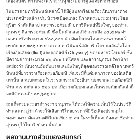
เสียงดนตรี ทำให้ฟังไพเราะรื่นหู ซึ่งไม่มีกวีผู้ใดเคยทำมาก่อน
ในบรรดาบทกวีนิพนธ์เหล่านี้ ได้มีผู้แปลหรือย่อเรื่องเป็นภาษาต่าง
ประเทศบ้างแล้ว เช่น นิราศเมืองแกลง นิราศพระประธม พระไชย
สุริยา รำพันพิลาป และพระอภัยมณี บทกวีนิพนธ์ที่ยิ่งใหญ่ของท่าน
สุนทรภู่ คือ พระอภัยมณี ซึ่งเป็นคำกลอนมีจำนวนถึง ๒๕,๔๑๒ คำ
กลอน หรือประมาณ ๔๐๐,๐๐๐ คำ คิดเป็นบทโศลกของพราหมณ์
เท่ากับ ๑๒,๗๐๖ บท ยาวกว่าบทกวีนิพนธ์สมัยกรีกโบราณอันลือโลก
เรื่องอิลเลียด (Iliad)และออดิสซีย์ (Odyssey) ของมหากวีโฮเมอร์ ซึ่ง
มีความยาวประมาณ ๑๒,๕๐๐ บทโศลก และสารานุกรมบริตานิกา
ยกย่องว่า เป็นงานอันดับแรกและยิ่งใหญ่ที่สุดของวรรณคดีโลก บทกวี
นิพนธ์ที่ยาวกว่าเรื่องพระอภัยมณี เห็นจะมีก็แต่มหาภารตของอินเดีย
เท่านั้น ส่วนบทกลอนในวรรณกรรมเรื่องอื่นๆ นอกจากพระอภัยมณีมี
จำนวนรวมกัน ๑๐,๙๒๐ บท เมื่อรวมกับบทกลอนในพระอภัยมณีแล้วก็
จะมีจำนวนถึง ๒๓,๖๒๖ บท
สมเด็จกรมพระยาดำรงราชานุภาพ ได้ทรงให้ความเห็นไว้ในประวัติ
ท่านสุนทรภู่ว่า ถ้าจะให้เลือกกวีไทยบรรดาที่มีชื่อเสียงปรากฏใน
พงศาวดาร คัดเอาแต่ที่วิเศษเพียง ๕ คน ใครๆก็เห็นจะต้องเอาชื่อท่าน
สุนทรภู่ไว้ในกวี ๕ คน นั้นด้วย
ผลงานบางส่วนของสุนทรภู่