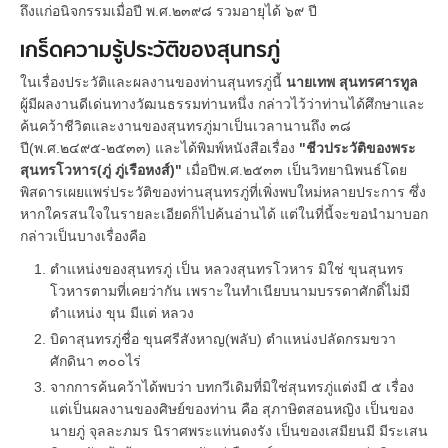
ถึงแก่อนิจกรรมเมื่อปี พ.ศ.๒๓๙๘ รวมอายุได้ ๖๙ ปี
เกร็ดความรู้ประวัติของสุนทรภู่
ในเรื่องประวัติและผลงานของท่านสุนทรภู่นี้
นายเทพ สุนทรศารทูล
ผู้มีผลงานดีเด่นทางวัฒนธรรมท่านหนึ่ง กล่าวไว้ว่าท่านได้ศึกษาและ
ค้นคว้าชีวิตและงานของสุนทรภู่มาเป็นเวลานานถึง ๓๘
ปี(พ.ศ.๒๔๙๕-๒๕๓๓) และได้พิมพ์หนังสือเรื่อง
"ชีวประวัติของพระ
สุนทรโวหาร(ภู่ ภู่เรือหงส์)"
เมื่อปีพ.ศ.๒๕๓๓ เป็นวิทยานิพนธ์โดย
พิสดารเผยแพร่ประวัติของท่านสุนทรภู่ที่เพิ่งพบใหม่หลายประการ ซึ่ง
หากใครสนใจในรายละเอียดก็ไปค้นอ่านได้ แต่ในที่นี้จะขอนำมาบอก
กล่าวเป็นบางเรื่องคือ
ตำแหน่งของสุนทรภู่ เป็น หลวงสุนทรโวหาร มิใช่ ขุนสุนทร
โวหารตามที่เคยว่ากัน เพราะในทำเนียบนามบรรดาศักดิ์ไม่มี
ตำแหน่ง ขุน มีแต่ หลวง
บิดาสุนทรภู่ชื่อ ขุนศรีสังหาญ(พลับ) ตำแหน่งปลัดกรมขวา
ศักดินา ๓๐๐ไร่
จากการค้นคว้าได้พบว่า บทกวีเดิมที่มิใช่สุนทรภู่แต่งมี ๕ เรื่อง
แต่เป็นผลงานของศิษย์ของท่าน คือ สุภาษิตสอนหญิง เป็นของ
นายภู่ จุลละภมร นิราศพระแท่นดงรัง เป็นของเสมียนมี มีระเสน