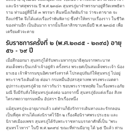
และนิราศสุพรรณ ปี พ.ศ.๒๓๘๓ สุนทรภู่มาจำพรรษาอยู่ที่วัดเทพธิดา
ราม ท่านอยู่ที่นี่ได้ ๓ พรรษา คืนหนึ่งเกิดฝันร้าย ว่าชะตาขาด จะ
ถึงแก่ชีวิต จึงได้แต่งเรื่องรำพันพิลาป ซึ่งทำให้ทราบเรื่องราว ในชีวิต
ของท่านอีก เป็นอันมาก จากนั้นจึงลาสิกขาบทเมื่อปี พ.ศ.๒๓๘๕ เพื่อ
เตรียมตัวจะตาย
รับราชการครั้งที่ ๒ (พ.ศ.๒๓๘๕ - ๒๓๙๘) อายุ
๕๖ - ๖๙ ปี
เมื่อสึกออกมา สุนทรภู่ได้รับพระมหากรุณาธิคุณจากพระบาท
สมเด็จพระปิ่นเกล้าเจ้าอยู่หัว ครั้งทรง พระยศเป็นสมเด็จพระเจ้า น้อง
ยาเธอ เจ้าฟ้ากรมขุนอิศเรศรังสรรค์ โปรดอุปถัมภ์ให้สุนทรภู่ ไปอยู่
พระราชวังเดิมด้วย ต่อมา กรมหมื่นอัปสรสุดาเทพ ทรงพระเมตตา
อุปการะสุนทรภู่ด้วย กล่าวกันว่า ชอบพระราชหฤทัย ในเรื่องพระอภัย
มณี จึงมีรับสั่งให้สุนทรภู่แต่งต่อ นอกจากนี้ สุนทรภู่ยังแต่งเรื่อง สิงห
ไตรภพถวายกรมหมื่น อัปสรฯ อีกเรื่องหนึ่ง
แม้สุนทรภู่จะอายุมากแล้ว แต่ท่านก็ยังรักการเดินทางและรักกลอน
เป็นที่สุด ท่านได้แต่งนิราศไว้อีก ๒ เรื่องคือนิราศพระประธม และ
นิราศเมืองเพชร สุนทรภู่ได้รับพระราชทานบรรดาศักดิ์เป็น "พระ
สุนทรโวหาร" ในปี พ.ศ.๒๓๙๔ ขณะที่ท่านมีอายุ ได้ ๖๕ ปีแล้ว ท่าน