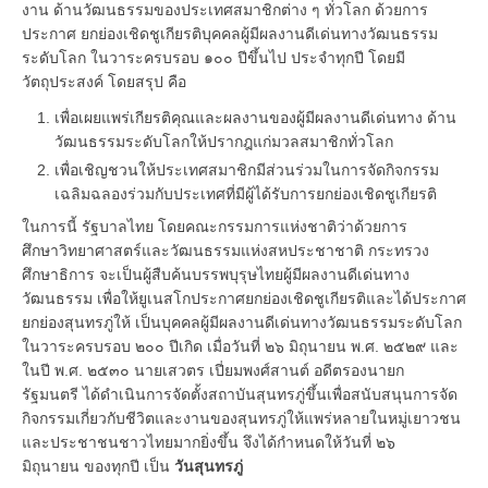
งาน ด้านวัฒนธรรมของประเทศสมาชิกต่าง ๆ ทั่วโลก ด้วยการ
ประกาศ ยกย่องเชิดชูเกียรติบุคคลผู้มีผลงานดีเด่นทางวัฒนธรรม
ระดับโลก ในวาระครบรอบ ๑๐๐ ปีขึ้นไป ประจำทุกปี โดยมี
วัตถุประสงค์ โดยสรุป คือ
เพื่อเผยแพร่เกียรติคุณและผลงานของผู้มีผลงานดีเด่นทาง ด้าน
วัฒนธรรมระดับโลกให้ปรากฎแก่มวลสมาชิกทั่วโลก
เพื่อเชิญชวนให้ประเทศสมาชิกมีส่วนร่วมในการจัดกิจกรรม
เฉลิมฉลองร่วมกับประเทศที่มีผู้ได้รับการยกย่องเชิดชูเกียรติ
ในการนี้ รัฐบาลไทย โดยคณะกรรมการแห่งชาติว่าด้วยการ
ศึกษาวิทยาศาสตร์และวัฒนธรรมแห่งสหประชาชาติ กระทรวง
ศึกษาธิการ จะเป็นผู้สืบค้นบรรพบุรุษไทยผู้มีผลงานดีเด่นทาง
วัฒนธรรม เพื่อให้ยูเนสโกประกาศยกย่องเชิดชูเกียรติและได้ประกาศ
ยกย่องสุนทรภู่ให้ เป็นบุคคลผู้มีผลงานดีเด่นทางวัฒนธรรมระดับโลก
ในวาระครบรอบ ๒๐๐ ปีเกิด เมื่อวันที่ ๒๖ มิถุนายน พ.ศ. ๒๕๒๙ และ
ในปี พ.ศ. ๒๕๓๐ นายเสวตร เปี่ยมพงศ์สานต์ อดีตรองนายก
รัฐมนตรี ได้ดำเนินการจัดตั้งสถาบันสุนทรภู่ขึ้นเพื่อสนับสนุนการจัด
กิจกรรมเกี่ยวกับชีวิตและงานของสุนทรภู่ให้แพร่หลายในหมู่เยาวชน
และประชาชนชาวไทยมากยิ่งขึ้น จึงได้กำหนดให้วันที่ ๒๖
มิถุนายน ของทุกปี เป็น
วันสุนทรภู่