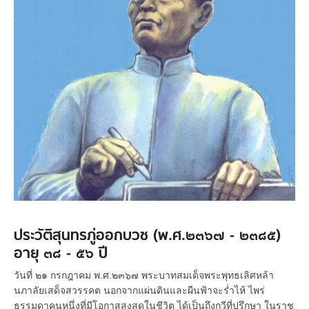
ประวัติสุนทรภู่ออกบวช (พ.ศ.๒๓๖๗ - ๒๓๘๕)
อายุ ๓๘ - ๕๖ ปี
วันที่ ๒๑ กรกฎาคม พ.ศ.๒๓๖๗ พระบาทสมเด็จพระพุทธเลิศหล้า
นภาลัยเสด็จสวรรคต นอกจากแผ่นดินและผืนฟ้าจะร่ำไห้ ไพร่
ธรรมดาคนหนึ่งที่มีโอกาสสูงสุดในชีวิต ได้เป็นถึงกวีที่ปรึกษา ในราช