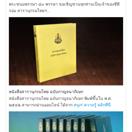
พระชนมพรรษา ๘๐ พรรษา ขอเชิญชวนทุกท่านเป็นเจ้าของซีดี
รอม สารานุกรมไทยฯ...
หนังสือสารานุกรมไทย ฉบับกาญจนาภิเษก
หนังสือสารานุกรมไทย ฉบับกาญจนาภิเษก พิมพ์ขึ้นใน พ.ศ.
๒๕๔๒ สามารถอ่านออนไลน์ ได้จาก
สนุก! ความรู้ คลิกที่นี่