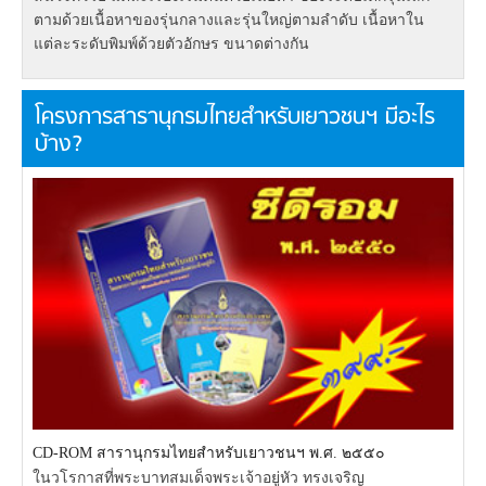
ตามด้วยเนื้อหาของรุ่นกลางและรุ่นใหญ่ตามลำดับ เนื้อหาใน
แต่ละระดับพิมพ์ด้วยตัวอักษร ขนาดต่างกัน
โครงการสารานุกรมไทยสำหรับเยาวชนฯ มีอะไร
บ้าง?
CD-ROM สารานุกรมไทยสำหรับเยาวชนฯ พ.ศ. ๒๕๕๐
ในวโรกาสที่พระบาทสมเด็จพระเจ้าอยู่หัว ทรงเจริญ