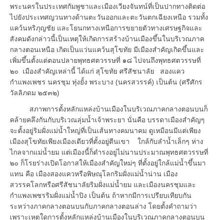
พระนครในประเทศกัมพูชาและเมืองเวียงจันทน์ที่เป็นปากทางติดต่อ
ไปยังประเทศญวนทางด้านตะวันออกและตะวันตกเฉียงเหนือ รวมทั้ง
แคว้นหริภุญชัย และโยนกทางเหนือการขยายตัวทางเศรษฐกิจและ
สังคมดังกล่าวนี้เป็นเหตุให้เกิดการสร้างบ้านเมืองขึ้นในบริเวณภาค
กลางตอนเหนือ เกิดเป็นแว่นแคว้นสุโขทัย มีเมืองสำคัญเกิดขึ้นและ
เพิ่มขึ้นตั้งแต่ตอนปลายพุทธศตวรรษที่ ๑๘ ไปจนถึงพุทธศตวรรษที่
๒๐ เมืองสำคัญเหล่านี้ ได้แก่ สุโขทัย ศรีสัชนาลัย สองแคว
กำแพงเพชร นครชุม ทุ่งยั้ง พระบาง (นครสวรรค์) เป็นต้น (ศรีศักร
วัลลิภดม ๒๕๓๒)
สภาพการตั้งหลักแหล่งบ้านเมืองในบริเวณภาคกลางตอนบนก็
คล้ายคลึงกันกับบริเวณลุ่มน้ำเจ้าพระยา นั่นคือ บรรดาเมืองสำคัญๆ
จะตั้งอยู่ริมฝั่งแม่น้ำใหญ่ที่เป็นเส้นทางคมนาคม ดูเหมือนมีแต่เพียง
เมืองสุโขทัยเพียงเมืองเดียวที่ตั้งอยู่ตีนเขา ใกล้กับลำน้ำเล็กๆ ห่าง
ไกลจากแม่น้ำยม แต่เมืองนี้ก็ดำรงอยู่ไม่นานประมาณพุทธศตวรรษที่
๒๐ ก็โรยร่างเปิดโอกาสให้เมืองสำคัญใหม่ๆ ที่ตั้งอยู่ใกล้แม่น้ำขึ้นมา
แทน คือ เมืองสองแควหรือพิษณุโลกริมฝั่งแม่น้ำน่าน เมือง
สวรรคโลกหรือศรีสัชนาลัยริมฝั่งแม่น้ำยม และเมืองนครชุมและ
กำแพงเพชรริมฝั่งแม่น้ำปิง เป็นต้น ถ้าหากมีการเปรียบเทียบกัน
ระหว่างภาคกลางตอนบนกับภาคกลางตอนล่าง โดยตั้งคำถามว่า
เพราะเหตุใดการตั้งหลักแหล่งบ้านเมืองในบริเวณภาคกลางตอนบน