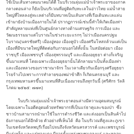
ใช้เป็นเส้นทางคมนาคมได้ดี ในบริเวณลุ่มแม่น้ำเจ้าพระยาของภาค
กลางตอนล่าง ก็ยังเป็นบริเวณที่อยู่ติดกับทะเลในอ่าวไทย แม่น้ำสาย
ใหญ่ที่ไหลลงสู่ทะเลต่างก็มีบทบาทเป็นเส้นทางที่เรือเดินทะเลแล่น
เข้ามายังบ้านเมืองภายในได้ ปรากฏการณ์เช่นนี้ทำให้เกิดเมืองท่า
สำคัญหลายแห่งที่เป็นศูนย์กลางทางด้านเศรษฐกิจ การเมือง และ
วัฒนธรรมมาแต่โบราณในช่วงระยะแรกๆ ไม่ว่าเมืองนครปฐม
โบราณ(นครชัยศรี) เมืองอู่ทอง เมืองคูบัว เมืองศรีมโหสถล้วนแต่เป็น
เมืองที่มีขนาดใหญ่ที่ติดต่อกับภายนอกได้ทั้งนั้น ในสมัยต่อมา เมือง
ราชบุรี เมืองเพชรบุรี เมืองสุพรรณบุรี และเมืองอยุธยา ต่างก็เจริญ
ขึ้นมาแทนที่ โดยเฉพาะเมืองอยุธยานั้นได้กลายมาเป็นทั้งเมืองท่า
และเมืองหลวงของราชาณาจักร ในเวลาเดียวกันเมื่อกรุงศรีอยุธยา
โรยร้างไปเพราะการทำลายของพม่าข้าศึก ก็เกิดนครธนบุรี และ
กรุงเทพมหานครขึ้นมาแทนที่สืบเนื่องมาจนถึงทุกวันนี้ (ศรีศักร วัลลิ
โภดม ๒๕๒๕: ๗๗๓)
ในบริเวณลุ่มแม่น้ำเจ้าพระยาตอนล่างมีความอุดมสมบูรณ์
โดยเฉพาะในอดีตอุดมด้วยทรัพยากรที่เป็นแร่ธาตุและของป่า ซึ่ง
ชาวบ้านสามารถนำมาใช้ในการดำรงชีวิต และส่งออกเป็นสินค้าไป
ยังภายนอกได้อีกด้วย ตัวอย่างที่เห็นได้ คือ ในบริเวณที่สูงและภูเขา
ในเขตจังหวัดลพบุรีเรื่อยไปจนถึงจังหวัดนครสวรรค์ และเพชรบูรณ์
มีแร่เหล็ก และแร่ทองแดง มีการตั้งแหล่งชุมชนถลุงแร่ และหลอม