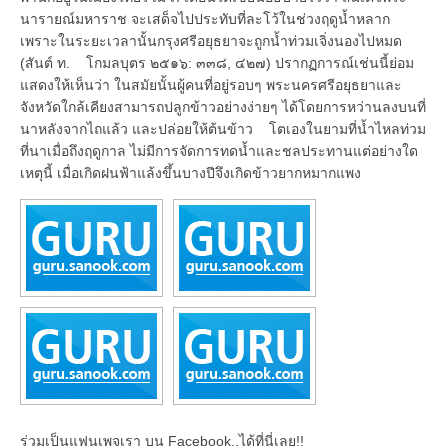
นารายณ์มหาราช จะเสด็จไปประทับที่ละโว้ในช่วงฤดูน้ำหลาก
เพราะในระยะเวลานั้นกรุงศรีอยุธยาจะถูกน้ำท่วมเจิ่งนองไปหมด
(สันต์ ท. โกมลบุตร ๒๕๑๖: ๓๓๘, ๔๒๗) ปรากฏการณ์เช่นนี้ย่อม
แสดงให้เห็นว่า ในสมัยนั้นผู้คนที่อยู่รอบๆ พระนครศรีอยุธยาและ
จังหวัดใกล้เคียงสามารถปลูกข้าวอย่างง่ายๆ ได้โดยการหว่านลงบนที่
นาหลังจากไถแล้ว และปล่อยให้ต้นข้าว โตเองในยามที่น้ำไหลท่วม
ที่นาเมื่อถึงฤดูกาล ไม่มีการจัดการทดน้ำและชลประทานแต่อย่างใด
เหตุนี้ เมื่อเกิดฝนฟ้าแล้งขึ้นบางปีจึงเกิดข้าวยากหมากแพง
ร่วมเป็นแฟนเพจเรา บน Facebook..ได้ที่นี่เลย!!