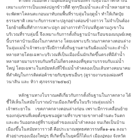
ทางตะวันออกความอุดมสมบูรณ์ของที่ราบลุ่มในภาคกลางนี้
เหมาะแก่การเป็นแหล่งปลูกข้าวที่ดี ทุกๆปีแม่น้ำและลำน้ำหลายสาย
จะพัดพาโคลนตะกอนมาทับถมพื้นที่ราบลุ่มในฤดูน้ำ ทำให้เกิดปุ๋ย
ธรรมชาติ เหมาะกับการเพาะปลูกอย่างค่อนข้างถาวร ไม่จำเป็นต้อง
โยกย้ายพื้นที่ทำการเพาะปลูก อย่างการทำไร่บนที่สูงตามภูเขาใน
บริเวณที่ราบลุ่มนี้ จึงเหมาะกับการตั้งถิ่นฐานบ้านเรือนของมนุษย์เหตุ
นี้บรรดาบ้านเมืองในภาคกลาง โดยเฉพาะบริเวณภาคกลางตอนล่าง
ในลุ่มแม่น้ำเจ้าพระยาจึงมีการตั้งถิ่นฐานตามริมฝั่งแม่น้ำและลำน้ำ
หลายสายโดยเฉพาะบริเวณที่เป็นเมืองนั้นมักเกิดขึ้นตรงที่มีลำน้ำ
หลายสายมาบรรจบกันหรือไม่ก็ตรงคลองที่ขุดมาบรรจบกับแม่น้ำ
ใหญ่ โดยเฉพาะในสมัยหลังที่ใช้แม่น้ำลำคลองเป็นเส้นทางคมนาคม
ที่สำคัญในการติดต่อค้าขายกับชุมชนอื่นๆ (ดูรายงานของผ่องศรี
วนาสิน และ ทิวา ศุภจรรยา๒๕๒๔)
หลักฐานทางโบราณคดีเกี่ยวกับการตั้งถิ่นฐานในภาคกลาง ได้
ชี้ให้เห็นในสมัยโบราณบ้านเมืองเกิดขึ้นในบริเวณลุ่มแม่น้ำ
เจ้าพระยาใน เขตภาคกลางตอนล่างก่อน เพราะมีการเคลื่อนย้าย
ของกลุ่มชนที่เคยตั้งชุมชนอยู่ตามที่ราบชายเขาทางด้านตะวันตก
และตะวันออกลงสู่ที่ราบลุ่มต่ำของแม่น้ำลำคลอง จนเกิดเป็นบ้าน
เมืองขึ้นในสมัยทวาราวดี คือประมาณพุทธศตวรรษที่๑๑-๑๒ ลงมา
ตัวอย่างของเมืองใหญ่ๆ ที่เกิดขึ้นในยุคนี้ก็ได้แก่ เมืองอู่ทอง จังหวัด