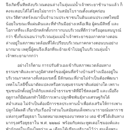
จึงเกิดขึ้นทีหลังบริเวณตอนล่างในลุ่มแม่น้ำเจ้าพระยาช้านานแล้ว ก็
คงจะตอบโต้ได้โดยไม่ยากว่า ในสมัยโบราณตั้งแต่ยุคก่อน
ประวัติศาสตร์ลงมานั้นจำนวนประชาชนในดินแดนประเทศไทยมี
น้อยในขณะที่แผ่นดินและที่ทำกินมีอย่างเหลือเฟือ ผู้คนมีสิทธิ์ และ
โอกาสที่จะเลือกปักหลักตั้งรกรากบนบริเวณที่ดีกว่าหรืออุดมสมบูรณ์
กว่า ซึ่งก็แน่นอนว่าบริเวณลุ่มแม่น้ำเจ้าพระยาของภาคกลางตอน
ล่างอยู่ในสภาพแวดล้อมที่ได้เปรียบบริเวณภาคกลางตอนบนอย่าง
มากมาย เหตุนี้ผู้คนจึงเลือกที่จะย้ายเข้าไปอยู่ในบริเวณลุ่มน้ำ
เจ้าพระยามากกว่า
อย่างไรก็ตาม การปรับตัวเองเข้ากับสภาพแวดล้อมทาง
ธรรมชาติและทางภูมิศาสตร์ของผู้คนที่สร้างบ้านสร้างเมืองอยู่ใน
บริเวณภาคกลางทั้งสองเขตนี้ มีลักษณะที่ง่ายไม่จำเป็นต้องพัฒนา
เทคโนโลยีขึ้นมาดัดแปลงหรือควบคุมธรรมชาติแต่อย่างใด เพราะ
ชุมชนมักตั้งอยู่ใกล้กับแหล่งน้ำธรรมชาติที่มีใช้ตลอดปี และเมื่อถึง
ฤดูกาลก็มีฝนตกทำให้มีการเพาะปลูกพืชพันธุ์ทางเศรษฐกิจได้
สม่ำเสมอ ไม่จำเป็นต้องมีการชลประทานน้ำเพื่อส่งเสริมให้การเพาะ
ปลูกได้ผลดี เกี่ยวกับเรื่องน้ำท่วมในสมัยสมเด็จพระนารายณ์มหาราช
แห่งกรุงศรีอยุธยา ในจดหมายเหตุของบาทหลวง เดอ ซัวซีได้เดินทาง
มากรุงศรีอยุธยาใน พ.ศ. ๒๒๒๘ พร้อมกับคณะทูตเดอโชมองค์และ
พำนักอยู่ในเมืองไทยร่วม ๓ เดือนได้เขียนอธิบายไว้ว่า สมเด็จพระ