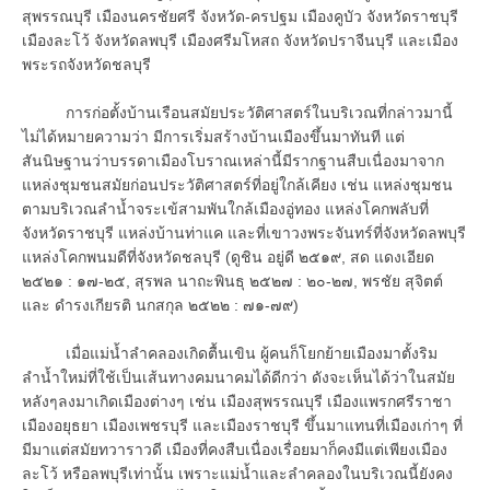
สุพรรณบุรี เมืองนครชัยศรี จังหวัด-ครปฐม เมืองคูบัว จังหวัดราชบุรี
เมืองละโว้ จังหวัดลพบุรี เมืองศรีมโหสถ จังหวัดปราจีนบุรี และเมือง
พระรถจังหวัดชลบุรี
การก่อตั้งบ้านเรือนสมัยประวัติศาสตร์ในบริเวณที่กล่าวมานี้
ไม่ได้หมายความว่า มีการเริ่มสร้างบ้านเมืองขึ้นมาทันที แต่
สันนิษฐานว่าบรรดาเมืองโบราณเหล่านี้มีรากฐานสืบเนื่องมาจาก
แหล่งชุมชนสมัยก่อนประวัติศาสตร์ที่อยู่ใกล้เคียง เช่น แหล่งชุมชน
ตามบริเวณลำน้ำจระเข้สามพันใกล้เมืองอู่ทอง แหล่งโคกพลับที่
จังหวัดราชบุรี แหล่งบ้านท่าแค และที่เขาวงพระจันทร์ที่จังหวัดลพบุรี
แหล่งโคกพนมดีที่จังหวัดชลบุรี (ดูชิน อยู่ดี ๒๕๑๙, สด แดงเอียด
๒๕๒๑ : ๑๗-๒๕, สุรพล นาถะพินธุ ๒๕๒๗ : ๒๐-๒๗, พรชัย สุจิตต์
และ ดำรงเกียรติ นกสกุล ๒๕๒๒ : ๗๑-๗๙)
เมื่อแม่น้ำลำคลองเกิดตื้นเขิน ผู้คนก็โยกย้ายเมืองมาตั้งริม
ลำน้ำใหม่ที่ใช้เป็นเส้นทางคมนาคมได้ดีกว่า ดังจะเห็นได้ว่าในสมัย
หลังๆลงมาเกิดเมืองต่างๆ เช่น เมืองสุพรรณบุรี เมืองแพรกศรีราชา
เมืองอยุธยา เมืองเพชรบุรี และเมืองราชบุรี ขึ้นมาแทนที่เมืองเก่าๆ ที่
มีมาแต่สมัยทวาราวดี เมืองที่คงสืบเนื่องเรื่อยมาก็คงมีแต่เพียงเมือง
ละโว้ หรือลพบุรีเท่านั้น เพราะแม่น้ำและลำคลองในบริเวณนี้ยังคง