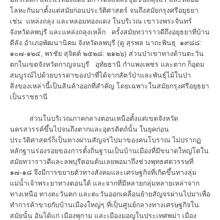
โลหะกันมาตั้งแต่สมัยก่อนประวัติศาสตร์ จนถึงสมัยกรุงศรีอยุธยา
เช่น แหล่งถลุง และหลอมทองแดง ในบริเวณ เขาวงพระจันทร์
จังหวัดลพบุรี และแหล่งถลุงเหล็ก ครั้งสมัยทวาราวดีถึงอยุธยาที่บ้าน
ดีลัง อำเภอพัฒนานิคม จังหวัดลพบุรี (ดู สุรพล นาถะพินธุ ๑๙๘๘:
๑๐๗-๑๒๔, พรชัย สุจิตต์ ๒๕๒๘: ๒๑๒๖) ส่วนป่าเขาทางด้านตะวัน
ตกในเขตจังหวัดกาญจนบุรี อุทัยธานี กำแพงเพชร และตาก ก็อุดม
สมบูรณ์ไปด้วยบรรดาของป่าที่ได้จากสัตว์ป่าและพันธุ์ไม้ในป่า
สิ่งของเหล่านี้เป็นสินค้าออกที่สำคัญ โดยเฉพาะในสมัยกรุงศรีอยุธยา
เป็นราชธานี
ส่วนในบริเวณภาคกลางตอนเหนือตั้งแต่เขตจังหวัด
นครสวรรค์ขึ้นไปจนถึงตากและอุตรดิตถ์นั้น ในยุคก่อน
ประวัติศาสตร์ก็เป็นทางผ่านสัญจรไปมาของคนโบราณ ไม่ปรากฏ
หลักฐานร่องรอยของการตั้งถิ่นฐานเป็นบ้านเมืองที่มีขนาดใหญ่โตใน
สมัยทวาราวดีและลพบุรีตอนต้นเลยพอมาถึงช่วงพุทธศตวรรษที่
๑๗-๑๘ จึงมีการขยายตัวทางสังคมและเศรษฐกิจที่เกิดขึ้นทางลุ่ม
แม่น้ำเจ้าพระยาทางตอนใต้ และจากที่มีหลายกลุ่มหลายเหล่าจาก
ทางเหนือ ทางตะวันตก และตะวันออกเคลื่อนย้ายสัญจรผ่านไปมาเพื่อ
ทำการค้าขายกับบ้านเมืองใหญ่ๆ ที่เป็นศูนย์กลางทางเศรษฐกิจใน
สมัยนั้น อันได้แก่ เมืองพุกาม และเมืองมอญในประเทศพม่า เมือง