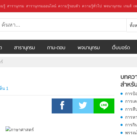
มรู้
สารานุกรม
สารานุกรมออนไลน์
ความรู้รอบตัว
ความรู้ทั่วไป
พจนานุกรม
เกมส์
เพ
ทั้
ีต
สารานุกรม
ถาม-ตอบ
พจนานุกรม
เว็บบอร์ด
ร์
บทควา
สำหรับ
ห็น 1
การป้
การเคล
การสืบ
การหา
การกิ
พรรณไ