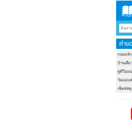
คำยอ
กลอนรัก
บ้านเดี่ย
ดูทีวีออ
วันแม่แห
เช็คพัสดุ