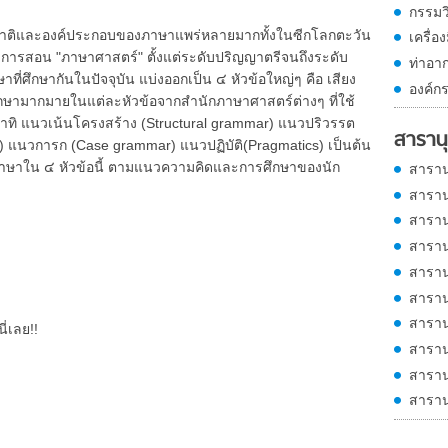
กรรมว
ติและองค์ประกอบของภาษาแพร่หลายมากทั้งในซีกโลกตะวัน
เครื่อ
ารสอน "ภาษาศาสตร์" ตั้งแต่ระดับปริญญาตรีจนถึงระดับ
ท่าอ
่ศึกษากันในปัจจุบัน แบ่งออกเป็น ๔ หัวข้อใหญ่ๆ คือ เสียง
องค์กร
ษามากมายในแต่ละหัวข้อจากสำนักภาษาศาสตร์ต่างๆ ที่ใช้
ทิ แนวเน้นโครงสร้าง (Structural grammar) แนวปริวรรต
สารานุ
) แนวการก (Case grammar) แนวปฏิบัติ(Pragmatics) เป็นต้น
ภาษาใน ๔ หัวข้อนี้ ตามแนวความคิดและการศึกษาของนัก
สาราน
สาราน
สาราน
สาราน
สาราน
สาราน
สาราน
ี่เลย!!
สาราน
สาราน
สาราน