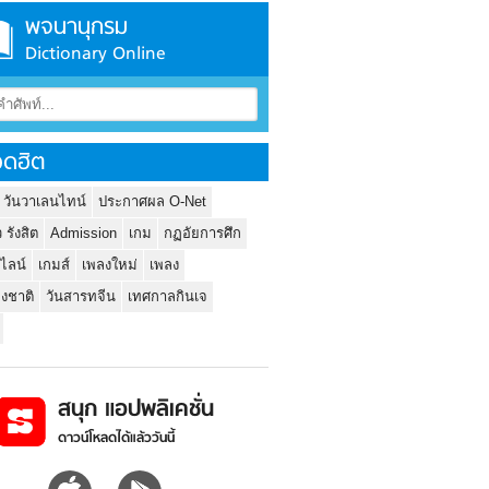
พจนานุกรม
Dictionary Online
ดฮิต
 วันวาเลนไทน์
ประกาศผล O-Net
ว รังสิต
Admission
เกม
กฏอัยการศึก
นไลน์
เกมส์
เพลงใหม่
เพลง
่งชาติ
วันสารทจีน
เทศกาลกินเจ
สนุก แอปพลิเคชั่น
ดาวน์โหลดได้แล้ววันนี้