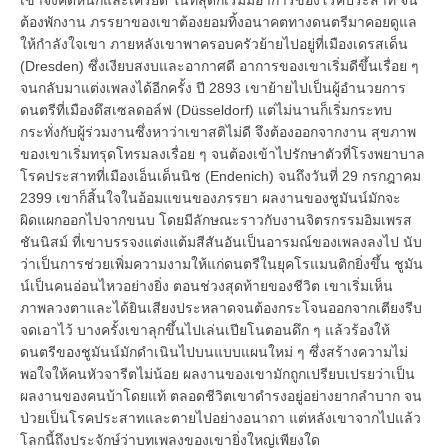
ต้องพักงาน ภรรยาของเขาต้องยอมทิ้งอนาคตทางดนตรีมาคอยดูแล
ให้กำลังใจเขา ภายหลังเขาพาครอบครัวย้ายไปอยู่ที่เมืองเดรสเด็น
(Dresden) ซึ่งเงียบสงบและอากาศดี อาการของเขาเริ่มดีขึ้นเรื่อย ๆ
จนกลับมาแต่งเพลงได้อีกครั้ง ปี 2893 เขาย้ายไปเป็นผู้อำนวยการ
ดนตรีที่เมืองดึสเซลดอล์ฟ (Düsseldorf) แต่ไม่นานก็เริ่มกระทบ
กระทั่งกับผู้ร่วมงานซึ่งหาว่าเขาสติไม่ดี จึงต้องออกจากงาน สุขภาพ
ของเขาเริ่มทรุดโทรมลงเรื่อย ๆ จนต้องเข้าไปรักษาตัวที่โรงพยาบาล
โรคประสาทที่เมืองเอ็นเด็นนิช (Endenich) จนถึงวันที่ 29 กรกฎาคม
2399 เขาก็สิ้นใจในอ้อมแขนของภรรยา ผลงานของชูมันน์มักจะ
ผิดแผกออกไปจากขนบ โดยมีลักษณะราวกับงานจิตรกรรมอิมเพรส
ชันนิสม์ ที่เขาบรรจงแต่งแต้มสีสันอันเป็นอารมณ์ของเพลงลงไป นับ
ว่าเป็นการช่วยเพิ่มความงามให้แก่ดนตรีในยุคโรแมนติกยิ่งขึ้น ชูมัน
น์เป็นคนอ่อนไหวอย่างยิ่ง ตอนช่วงสุดท้ายของชีวิต เขาเริ่มเห็น
ภาพลวงตาและได้ยินเสียงประหลาดจนต้องกระโจนออกจากเตียงรีบ
จดเอาไว้ บางครั้งเขาลุกขึ้นไปเล่นเปียโนตอนดึก ๆ แล้วร้องให้
ดนตรีของชูมันน์มักดำเนินไปบนแบบแผนใหม่ ๆ ซึ่งสร้างความไม่
พอใจให้คนหัวจารีตไม่น้อย ผลงานของเขามักถูกเปรียบเปรยว่าเป็น
ผลงานของคนบ้าโดยแท้ ตลอดชีวิตเขาดำรงอยู่อย่างยากลำบาก จน
ป่วยเป็นโรคประสาทและตายไปอย่างอนาถา แต่หลังเขาจากไปแล้ว
โลกนี้ถึงประจักษ์ว่าบทเพลงของเขายิ่งใหญ่เพียงใด