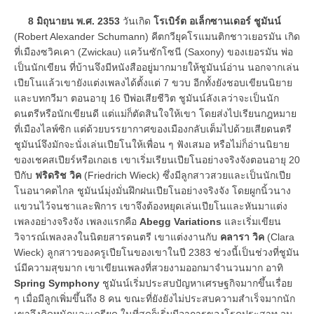
8 มิถุนายน พ.ศ. 2353
วันเกิด
โรเบิร์ต อเล็กซานเดอร์ ชูมันน์
(Robert Alexander Schumann) คีตกวียุคโรแมนติกชาวเยอรมัน เกิด
ที่เมืองซวิคเคา (Zwickau) แคว้นซักโซนี (Saxony) ของเยอรมัน พ่อ
เป็นนักเขียน ที่บ้านจึงมีหนังสืออยู่มากมายให้ชูมันน์อ่าน นอกจากเล่น
เปียโนแล้วเขายังแต่งเพลงได้ตั้งแต่ 7 ขวบ อีกทั้งยังชอบเขียนนิยาย
และบทกวีมา ตอนอายุ 16 ปีพ่อเสียชีวิต ชูมันน์ลังเลว่าจะเป็นนัก
ดนตรีหรือนักเขียนดี แต่แม่ก็ตัดสินใจให้เขา โดยส่งไปเรียนกฎหมาย
ที่เมืองไลพ์ซิก แต่ด้วยบรรยากาศของเมืองกลับเต็มไปด้วยเสียดนตรี
ชูมันน์จึงมักจะนั่งเล่นเปียโนให้เพื่อน ๆ ฟังเสมอ หรือไม่ก็อ่านนิยาย
ของเชคสเปียร์หรือเกอเธ เขาเริ่มเรียนเปียโนอย่างจริงจังตอนอายุ 20
ปีกับ
ฟริดริช วิค
(Friedrich Wieck) ซึ่งมีลูกสาวสวยและเป็นนักเปีย
โนอนาคตไกล ชูมันน์มุ่งมั่นฝึกฝนเปียโนอย่างจริงจัง โดยผูกนิ้วนาง
แขวนไว้จนชาและพิการ เขาจึงต้องหยุดเล่นเปียโนและหันมาแต่ง
เพลงอย่างจริงจัง เพลงแรกคือ
Abegg Variations
และเริ่มเขียน
วิจารณ์เพลงลงในนิตยสารดนตรี เขาแต่งงานกับ
คลารา วิค
(Clara
Wieck) ลูกสาวของครูเปียโนของเขาในปี 2383 ช่วงนี้เป็นช่วงที่ชูมัน
น์มีความสุขมาก เขาเขียนเพลงที่สวยงามออกมาจำนวนมาก อาทิ
Spring Symphony
ชูมันน์เริ่มประสบปัญหาเศรษฐกิจมากขึ้นเรื่อย
ๆ เมื่อมีลูกเพิ่มขึ้นถึง 8 คน ขณะที่ยังยังไม่ประสบความสำเร็จมากนัก
เขาจึงคิดหนักและเครียด ในที่สุดก็เริ่มมีอาการของโรคประสาท จน