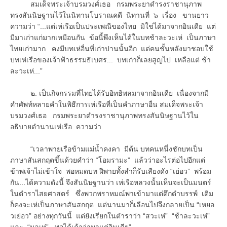
สมเด็จพระเจ้าบรมวงศ์เธอ กรมพระยาดำรงราชานุภาพ
ทรงสันนิษฐานไว้ในนิทานโบราณคดี นิทานที่ ๖ เรื่อง ขานยาว
ความว่า “...แต่เห่เรือเป็นประเพณีของไทย มิใช่ได้มาจากอินเดีย แต่
มีมาเก่าแก่มากเหมือนกัน ข้อนี้พึงเห็นได้ในบทช้าละวะเห่ เป็นภาษา
ไทยเก่ามาก คงมีบทเห่อื่นที่เก่าปานนั้นอีก แต่คนชั้นหลังมาชอบใช้
บทเห่เรือของเจ้าฟ้าธรรมธิเบศร... บทเก่าก็เลยสูญไป เหลือแต่ ช้า
ละวะเห่...”
๒. เป็นกิจกรรมที่ไทยได้รับอิทธิพลมาจากอินเดีย เนื่องจากมี
คำศัพท์หลายคำในพิธีการเห่เรือที่เป็นคำภาษาอื่น สมเด็จพระเจ้า
บรมวงศ์เธอ กรมพระยาดำรงราชานุภาพทรงสันนิษฐานไว้ใน
อธิบายตำนานเห่เรือ ความว่า
“เวลาพายเรือข้ามแม่น้ำคงคา มีต้น บทคนหนึ่งชักบทเป็น
ภาษาสันสกฤตขึ้นด้วยคำว่า “โอมรามะ” แล้วว่าอะไรต่อไปอีกแต่
ข้าพเจ้าไม่เข้าใจ พอหมดบท ฝีพายทั้งลำก็รับเสียงดัง “เย่อว” พร้อม
กัน...ได้ความดังนี้ จึงสันนิษฐานว่า เห่เรือหลวงนั้นเห็นจะเป็นมนตร์
ในตำราไสยศาสตร์ ซึ่งพวกพราหมณ์พาเข้ามาแต่ดึกดำบรรพ์ เดิม
ก็คงจะเห่เป็นภาษาสันสกฤต แต่นานมาก็เลือนไปจึงกลายเป็น “เหยอ
วเย่อว” อย่างทุกวันนี้ แต่ยังเรียกในตำราว่า “สวะเห่” “ช้าละวะเห่”
และ “มูลเห่” พอได้เค้าว่ามาแต่อินเดีย”