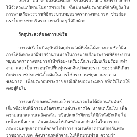
เห่เรือ คือ ทำนองหนึ่งของการร้องหรือ ออกเสียงประกอบการ
ให้จังหวะแก่ฝีพายในการพายเรือ ซึ่งเป็นองค์ประกอบที่สำคัญยิ่ง ใน
การพายเรือพระราชพิธีกระบวนพยุหยาตราทางชลมารค ช่วยผ่อน
แรงในการพายเรือระยะทางไกลๆ ได้อีกด้วย
วัตถุประสงค์ของการเห่เรือ
การเห่เรือในปัจจุบันมีวัตถุประสงค์ที่เห็นได้อย่างเด่นชัดก็คือ
การให้จังหวะแก่ฝีพายจำนวนมากในการพายเรือพระราชพิธีกระบวน
พยุหยาตราทางชลมารคให้พร้อม- เพรียงเป็นระเบียบเรียบร้อย สง่า
งาม และ เป็นการอนุรักษ์ฟื้นฟูมรดกศิลปวัฒนธรรม ของชาติที่เกี่ยว
กับพระราชประเพณีดั้งเดิมในการใช้กระบวนพยุหยาตราทาง
ชลมารค เพื่อประกอบพระราชกรณียกิจของพระมหา-กษัตริย์ไทยให้
คงอยู่สืบไป
การเห่เรือของคนไทยแต่โบราณน่าจะไม่ได้มีส่วนสัมพันธ์
เกี่ยวข้องกับพิธีกรรมหรือศาสนาแต่ประการใด หากแต่เป็นไป เพื่อ
ความสนุกสนานเพลิดเพลิน หรือปลุกเร้าฝีพายให้มีกำลังฮึกเหิม ไม่
เหน็ดเหนื่อยง่าย อันจะส่งผลให้เกิดพลังและกำลังใจในการ ยก
กระบวนพยุหยาตราเพื่อออกไปทำการ รณรงค์สงครามป้องกันพระ
ราชอาณาเขต ดังปรากฏหลักฐานในลิลิตยวนพ่าย ความว่า