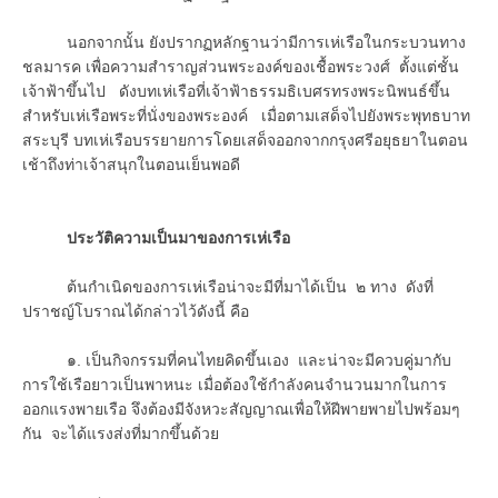
นอกจากนั้น ยังปรากฏหลักฐานว่ามีการเห่เรือในกระบวนทาง
ชลมารค เพื่อความสำราญส่วนพระองค์ของเชื้อพระวงศ์ ตั้งแต่ชั้น
เจ้าฟ้าขึ้นไป ดังบทเห่เรือที่เจ้าฟ้าธรรมธิเบศรทรงพระนิพนธ์ขึ้น
สำหรับเห่เรือพระที่นั่งของพระองค์ เมื่อตามเสด็จไปยังพระพุทธบาท
สระบุรี บทเห่เรือบรรยายการโดยเสด็จออกจากกรุงศรีอยุธยาในตอน
เช้าถึงท่าเจ้าสนุกในตอนเย็นพอดี
ประวัติความเป็นมาของการเห่เรือ
ต้นกำเนิดของการเห่เรือน่าจะมีที่มาได้เป็น ๒ ทาง ดังที่
ปราชญ์โบราณได้กล่าวไว้ดังนี้ คือ
๑. เป็นกิจกรรมที่คนไทยคิดขึ้นเอง และน่าจะมีควบคู่มากับ
การใช้เรือยาวเป็นพาหนะ เมื่อต้องใช้กำลังคนจำนวนมากในการ
ออกแรงพายเรือ จึงต้องมีจังหวะสัญญาณเพื่อให้ฝีพายพายไปพร้อมๆ
กัน จะได้แรงส่งที่มากขึ้นด้วย