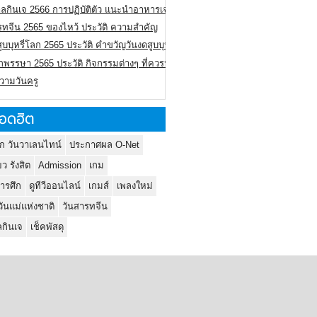
ลกินเจ 2566 การปฏิบัติตัว แนะนำอาหารเจ
รทจีน 2565 ของไหว้ ประวัติ ความสำคัญ
ูบบุหรี่โลก 2565 ประวัติ คำขวัญวันงดสูบบุหรี่โลก
พรรษา 2565 ประวัติ กิจกรรมต่างๆ ที่ควรปฏิบัติ
ความวันครู
อดฮิต
ก วันวาเลนไทน์
ประกาศผล O-Net
ยว รังสิต
Admission
เกม
ารศึก
ดูทีวีออนไลน์
เกมส์
เพลงใหม่
วันแม่แห่งชาติ
วันสารทจีน
กินเจ
เช็คพัสดุ