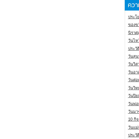
ความ
ประโย
ของขว
นิราศ
วันไห
ประวัต
วันสุน
วันวิ
วันอา
วันต่
วันวิ
วันปิ
วันพ่
วันมา
10 กิจ
วันแม
ประวั