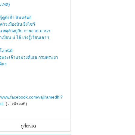
ปเทศ)
้ดูยิ่งล้ำ สินทรัพย์
ควรเมืองนับ ยิ่งไซร้
เหตุจักอยู่กับ กายอาต มานา
เบียน บ่ ได้ เร่งรู้เรียนเอาฯ
ลกนิติ
็จพระเจ้าบรมวงศ์เธอ กรมพระยา
ดิศร
//www.facebook.com/vajiramedhi?
ll
(ว.วชิรเมธี)
ดูทั้งหมด