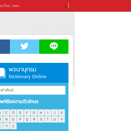
ลงใหม่
เพลง
พจนานุกรม
Dictionary Online
ัพท์เรียงตามตัวอักษร
B
C
D
E
F
G
H
I
J
K
M
N
O
P
Q
R
S
T
U
V
X
Y
Z