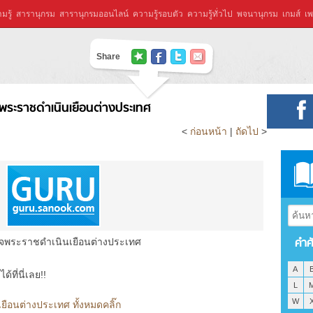
มรู้
สารานุกรม
สารานุกรมออนไลน์
ความรู้รอบตัว
ความรู้ทั่วไป
พจนานุกรม
เกมส์
เพ
Share
พระราชดำเนินเยือนต่างประเทศ
<
ก่อนหน้า
|
ถัดไป
>
คำศ
็จพระราชดำเนินเยือนต่างประเทศ
A
ที่นี่เลย!!
L
W
ือนต่างประเทศ ทั้งหมดคลิ๊ก