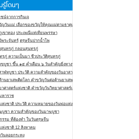
รู้โดนๆ
ชน์จากการกินเจ
ัญวันแม่ เลือกของขวัญให้คุณแม่ตามธาตุเกิด
ภูเขาทอง
ประเพณีแห่เทียนพรรษา
ว้พระจันทร์
ตรุษจีนปากน้ำโพ
ิสุนทรภู่ กลอนสุนทรภู่
ทรภู่ ความเป็นมา ชีวประวัติสุนทรภู่
สาขบูชา ขึ้น ๑๕ ค่ำเดือน ๖ วันสำคัญยิ่งทางพระพุทธศาสนา
สาฬหบูชา ประวัติ ความสําคัญของวันอาสาฬหบูชา
อต้านยาเสพติดโลก คำขวัญวันต่อต้านยาเสพติดสากล
ทยาศาสตร์แห่งชาติ คำขวัญวันวิทยาศาสตร์แห่งชาติ
ยมหาราช
อแห่งชาติ ประวัติ ความหมายของวันพ่อแห่งชาติ
ฆบูชา ความสำคัญของวันมาฆบูชา
กรรม ที่ต้องทำ ในวันตรุษจีน
่แห่งชาติ 12 สิงหาคม
ติวันลอยกระทง