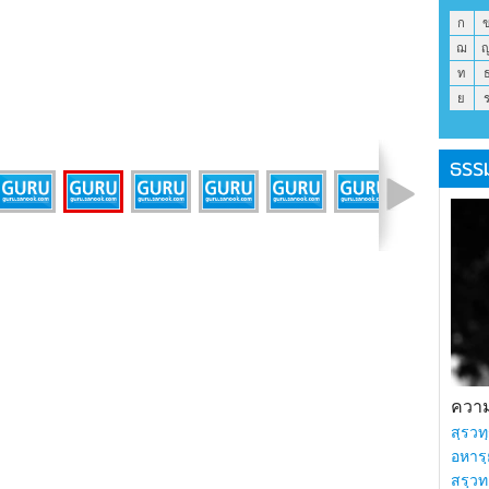
ก
ฌ
ท
ย
ธรร
รูปที่ 13 จาก 40
ความร
สฺรวทฺ
อหารฺ
สรฺวท