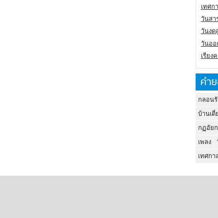
เทศกา
วันสา
วันงดส
วันออก
เรียง
คำย
กลอนรั
บ้านเดี่
กฏอัยก
เพลง
เทศกาล