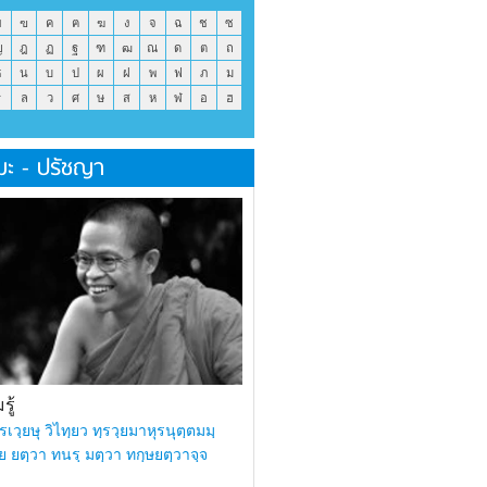
ข
ฃ
ค
ฅ
ฆ
ง
จ
ฉ
ช
ซ
ญ
ฎ
ฏ
ฐ
ฑ
ฒ
ณ
ด
ต
ถ
ธ
น
บ
ป
ผ
ฝ
พ
ฟ
ภ
ม
ร
ล
ว
ศ
ษ
ส
ห
ฬ
อ
ฮ
มะ - ปรัชญา
ู้
รเวฺยษุ วิไทฺยว ทฺรวฺยมาหุรนุตฺตมมฺ
ย ยตฺวา ทนรฺ มตฺวา ทกฺษยตฺวาจฺจ