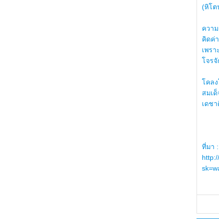
(หิโต
ความรู
คิดค่า
เพราะ
โจรจัก
โคลงโ
สมเด
เดชา
ที่มา :
http:
sk=wa