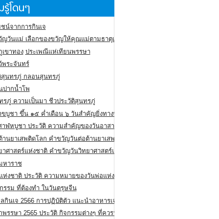
รู้โดนๆ
ชน์จากการกินเจ
ัญวันแม่ เลือกของขวัญให้คุณแม่ตามธาตุเกิด
ภูเขาทอง
ประเพณีแห่เทียนพรรษา
ว้พระจันทร์
ิสุนทรภู่ กลอนสุนทรภู่
ีนปากน้ำโพ
ทรภู่ ความเป็นมา ชีวประวัติสุนทรภู่
สาขบูชา ขึ้น ๑๕ ค่ำเดือน ๖ วันสำคัญยิ่งทางพระพุทธศาสนา
สาฬหบูชา ประวัติ ความสําคัญของวันอาสาฬหบูชา
อต้านยาเสพติดโลก คำขวัญวันต่อต้านยาเสพติดสากล
ทยาศาสตร์แห่งชาติ คำขวัญวันวิทยาศาสตร์แห่งชาติ
ยมหาราช
อแห่งชาติ ประวัติ ความหมายของวันพ่อแห่งชาติ
กรรม ที่ต้องทำ ในวันตรุษจีน
ลกินเจ 2566 การปฏิบัติตัว แนะนำอาหารเจ
พรรษา 2565 ประวัติ กิจกรรมต่างๆ ที่ควรปฏิบัติ