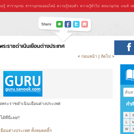
มรู้
สารานุกรม
สารานุกรมออนไลน์
ความรู้รอบตัว
ความรู้ทั่วไป
พจนานุกรม
เกมส์
เพ
Share
พระราชดำเนินเยือนต่างประเทศ
<
ก่อนหน้า
|
ถัดไป
>
คำศ
็จพระราชดำเนินเยือนต่างประเทศ
A
ที่นี่เลย!!
L
W
ือนต่างประเทศ ทั้งหมดคลิ๊ก