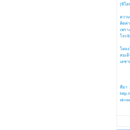
(หิโต
ความรู
คิดค่า
เพราะ
โจรจัก
โคลงโ
สมเด
เดชา
ที่มา :
http:
sk=wa