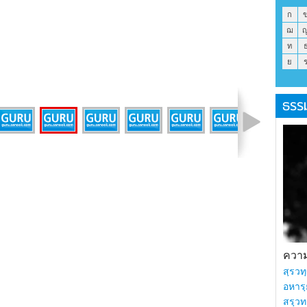
ก
ฌ
ท
ย
ธรร
รูปที่ 18 จาก 40
ความร
สฺรวทฺ
อหารฺ
สรฺวท