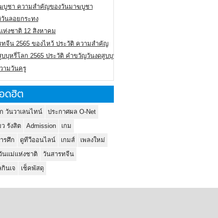
ฆบูชา ความสำคัญของวันมาฆบูชา
ติวันลอยกระทง
่แห่งชาติ 12 สิงหาคม
รทจีน 2565 ของไหว้ ประวัติ ความสำคัญ
ูบบุหรี่โลก 2565 ประวัติ คำขวัญวันงดสูบบุหรี่โลก
ความวันครู
อดฮิต
ก วันวาเลนไทน์
ประกาศผล O-Net
ยว รังสิต
Admission
เกม
ารศึก
ดูทีวีออนไลน์
เกมส์
เพลงใหม่
วันแม่แห่งชาติ
วันสารทจีน
กินเจ
เช็คพัสดุ