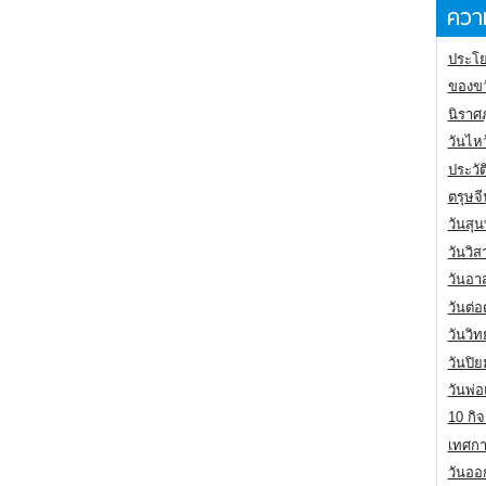
ความ
ประโย
ของขว
นิราศ
วันไห
ประวัต
ตรุษจ
วันสุน
วันวิ
วันอา
วันต่
วันวิ
วันปิ
วันพ่
10 กิจ
เทศกา
วันออก