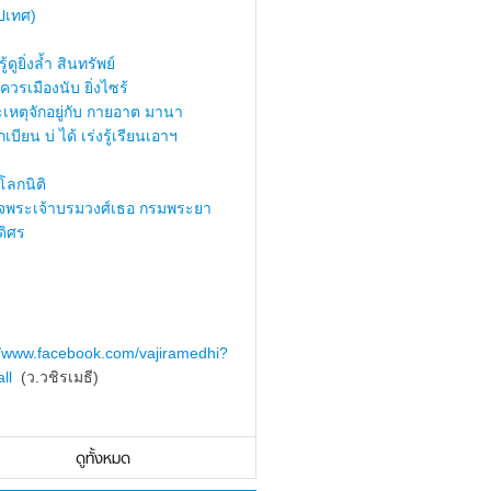
ปเทศ)
้ดูยิ่งล้ำ สินทรัพย์
ควรเมืองนับ ยิ่งไซร้
เหตุจักอยู่กับ กายอาต มานา
เบียน บ่ ได้ เร่งรู้เรียนเอาฯ
ลกนิติ
็จพระเจ้าบรมวงศ์เธอ กรมพระยา
ดิศร
//www.facebook.com/vajiramedhi?
ll
(ว.วชิรเมธี)
ดูทั้งหมด