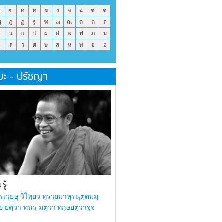
ข
ฃ
ค
ฅ
ฆ
ง
จ
ฉ
ช
ซ
ญ
ฎ
ฏ
ฐ
ฑ
ฒ
ณ
ด
ต
ถ
ธ
น
บ
ป
ผ
ฝ
พ
ฟ
ภ
ม
ร
ล
ว
ศ
ษ
ส
ห
ฬ
อ
ฮ
มะ - ปรัชญา
ู้
รเวฺยษุ วิไทฺยว ทฺรวฺยมาหุรนุตฺตมมฺ
ย ยตฺวา ทนรฺ มตฺวา ทกฺษยตฺวาจฺจ