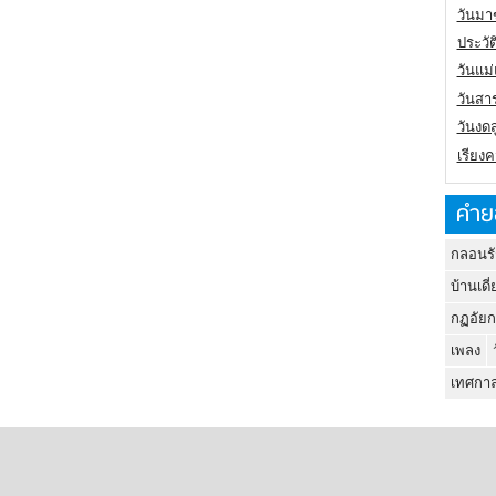
วันมา
ประวั
วันแม
วันสา
วันงดส
เรียง
คำย
กลอนรั
บ้านเดี่
กฏอัยก
เพลง
เทศกาล