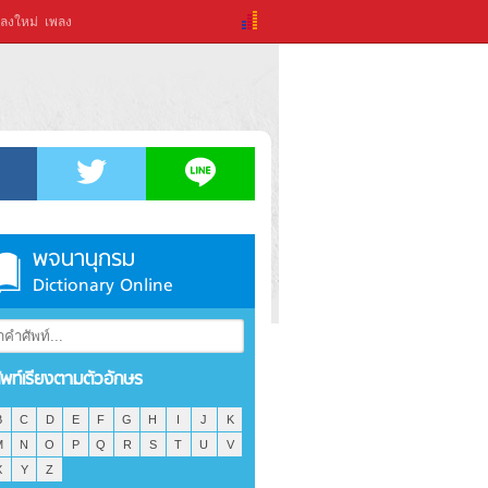
ลงใหม่
เพลง
พจนานุกรม
Dictionary Online
ัพท์เรียงตามตัวอักษร
B
C
D
E
F
G
H
I
J
K
M
N
O
P
Q
R
S
T
U
V
X
Y
Z