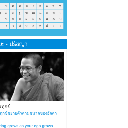
ข
ฃ
ค
ฅ
ฆ
ง
จ
ฉ
ช
ซ
ญ
ฎ
ฏ
ฐ
ฑ
ฒ
ณ
ด
ต
ถ
ธ
น
บ
ป
ผ
ฝ
พ
ฟ
ภ
ม
ร
ล
ว
ศ
ษ
ส
ห
ฬ
อ
ฮ
มะ - ปรัชญา
ทุกข์
ทุกข์ขยายตัวตามขนาดของอัตตา
ring grows as your ego grows.