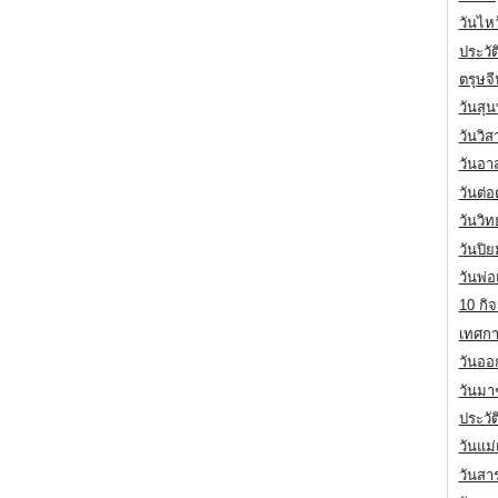
วันไห
ประวัต
ตรุษจ
วันสุน
วันวิ
วันอา
วันต่
วันวิ
วันปิ
วันพ่
10 กิจ
เทศกา
วันออก
วันมา
ประวั
วันแม
วันสา