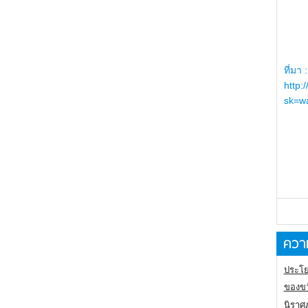
ที่มา :
http:
sk=wa
ความ
ประโย
ของขว
นิราศ