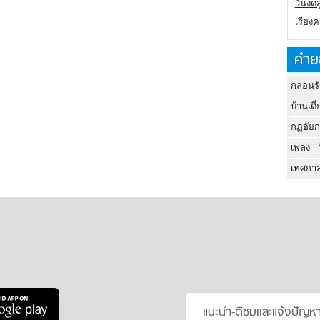
วันงดส
เรียง
คำย
กลอนรั
บ้านเดี่
กฏอัยก
เพลง
เทศกาล
แนะนำ-ติชมเเละแจ้งปัญห