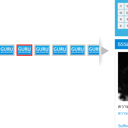
ก
ฌ
ท
ย
ธรร
รูปที่ 34 จาก 40
ความ
ความ
Suffe