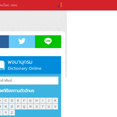
ลงใหม่
เพลง
พจนานุกรม
Dictionary Online
ัพท์เรียงตามตัวอักษร
B
C
D
E
F
G
H
I
J
K
M
N
O
P
Q
R
S
T
U
V
X
Y
Z