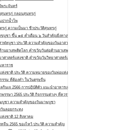
ว้พระจันทร์
ิสุนทรภู่ กลอนสุนทรภู่
ีนปากน้ำโพ
ทรภู่ ความเป็นมา ชีวประวัติสุนทรภู่
สาขบูชา ขึ้น ๑๕ ค่ำเดือน ๖ วันสำคัญยิ่งทางพระพุทธศาสนา
สาฬหบูชา ประวัติ ความสําคัญของวันอาสาฬหบูชา
อต้านยาเสพติดโลก คำขวัญวันต่อต้านยาเสพติดสากล
ทยาศาสตร์แห่งชาติ คำขวัญวันวิทยาศาสตร์แห่งชาติ
ยมหาราช
อแห่งชาติ ประวัติ ความหมายของวันพ่อแห่งชาติ
กรรม ที่ต้องทำ ในวันตรุษจีน
ลกินเจ 2566 การปฏิบัติตัว แนะนำอาหารเจ
พรรษา 2565 ประวัติ กิจกรรมต่างๆ ที่ควรปฏิบัติ
ฆบูชา ความสำคัญของวันมาฆบูชา
ติวันลอยกระทง
่แห่งชาติ 12 สิงหาคม
รทจีน 2565 ของไหว้ ประวัติ ความสำคัญ