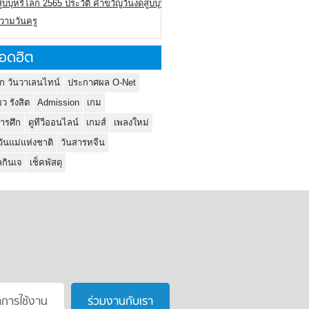
ูบบุหรี่โลก 2565 ประวัติ คำขวัญวันงดสูบบุหรี่โลก
ความวันครู
อดฮิต
ก วันวาเลนไทน์
ประกาศผล O-Net
ยว รังสิต
Admission
เกม
ารศึก
ดูทีวีออนไลน์
เกมส์
เพลงใหม่
วันแม่แห่งชาติ
วันสารทจีน
กินเจ
เช็คพัสดุ
าการใช้งาน
ร่วมงานกับเรา