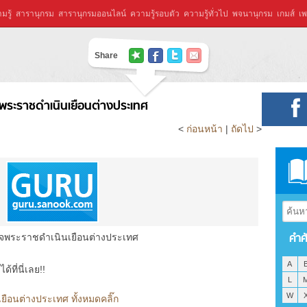
มรู้
สารานุกรม
สารานุกรมออนไลน์
ความรู้รอบตัว
ความรู้ทั่วไป
พจนานุกรม
เกมส์
เพ
Share
พระราชดำเนินเยือนต่างประเทศ
<
ก่อนหน้า
|
ถัดไป
>
คำศ
็จพระราชดำเนินเยือนต่างประเทศ
A
ที่นี่เลย!!
L
W
ือนต่างประเทศ ทั้งหมดคลิ๊ก