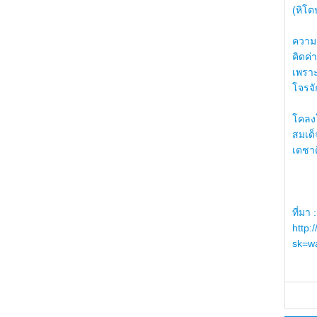
(หิโต
ความรู
คิดค่า
เพราะ
โจรจัก
โคลงโ
สมเด
เดชา
ที่มา :
http:
sk=wa