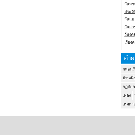
วันมา
ประวั
วันแม
วันสา
วันงดส
เรียง
คำย
กลอนรั
บ้านเดี่
กฏอัยก
เพลง
เทศกาล