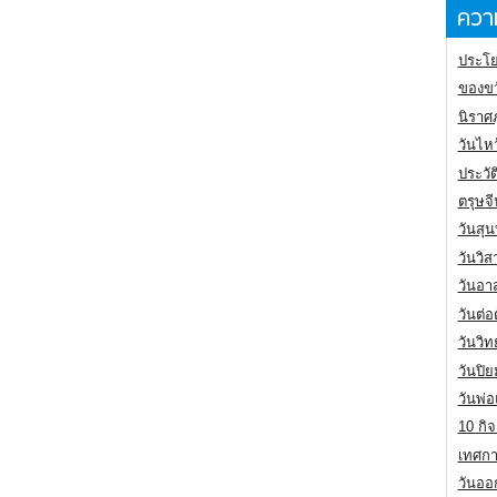
ความ
ประโย
ของขว
นิราศ
วันไห
ประวัต
ตรุษจ
วันสุน
วันวิ
วันอา
วันต่
วันวิ
วันปิ
วันพ่
10 กิจ
เทศกา
วันออก