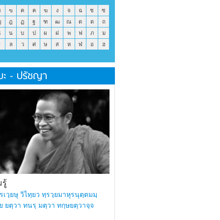
ข
ฃ
ค
ฅ
ฆ
ง
จ
ฉ
ช
ซ
ญ
ฎ
ฏ
ฐ
ฑ
ฒ
ณ
ด
ต
ถ
ธ
น
บ
ป
ผ
ฝ
พ
ฟ
ภ
ม
ร
ล
ว
ศ
ษ
ส
ห
ฬ
อ
ฮ
มะ - ปรัชญา
ู้
รเวฺยษุ วิไทฺยว ทฺรวฺยมาหุรนุตฺตมมฺ
ย ยตฺวา ทนรฺ มตฺวา ทกฺษยตฺวาจฺจ