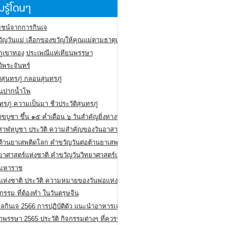
รู้โดนๆ
ชน์จากการกินเจ
ัญวันแม่ เลือกของขวัญให้คุณแม่ตามธาตุเกิด
ภูเขาทอง
ประเพณีแห่เทียนพรรษา
ว้พระจันทร์
ิสุนทรภู่ กลอนสุนทรภู่
ีนปากน้ำโพ
ทรภู่ ความเป็นมา ชีวประวัติสุนทรภู่
สาขบูชา ขึ้น ๑๕ ค่ำเดือน ๖ วันสำคัญยิ่งทางพระพุทธศาสนา
สาฬหบูชา ประวัติ ความสําคัญของวันอาสาฬหบูชา
อต้านยาเสพติดโลก คำขวัญวันต่อต้านยาเสพติดสากล
ทยาศาสตร์แห่งชาติ คำขวัญวันวิทยาศาสตร์แห่งชาติ
ยมหาราช
อแห่งชาติ ประวัติ ความหมายของวันพ่อแห่งชาติ
กรรม ที่ต้องทำ ในวันตรุษจีน
ลกินเจ 2566 การปฏิบัติตัว แนะนำอาหารเจ
พรรษา 2565 ประวัติ กิจกรรมต่างๆ ที่ควรปฏิบัติ