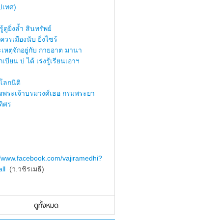
ปเทศ)
้ดูยิ่งล้ำ สินทรัพย์
ควรเมืองนับ ยิ่งไซร้
เหตุจักอยู่กับ กายอาต มานา
เบียน บ่ ได้ เร่งรู้เรียนเอาฯ
ลกนิติ
็จพระเจ้าบรมวงศ์เธอ กรมพระยา
ดิศร
//www.facebook.com/vajiramedhi?
ll
(ว.วชิรเมธี)
ดูทั้งหมด