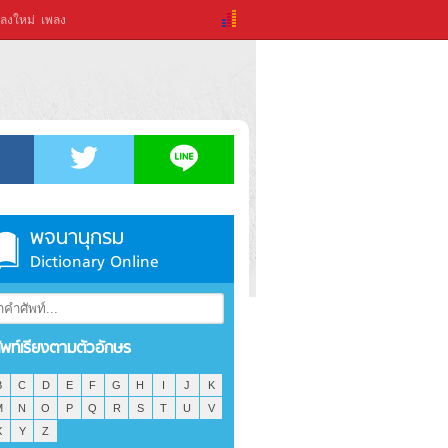
ลงใหม่
เพลง
พจนานุกรม
Dictionary Online
ัพท์เรียงตามตัวอักษร
B
C
D
E
F
G
H
I
J
K
M
N
O
P
Q
R
S
T
U
V
X
Y
Z