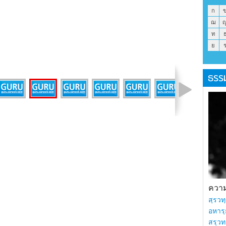
ก
ฌ
ท
ย
ธรร
รูปที่ 27 จาก 40
ความร
สฺรวทฺ
อหารฺ
สรฺวท