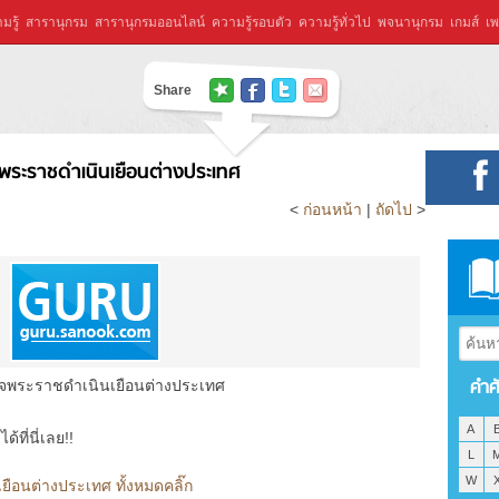
มรู้
สารานุกรม
สารานุกรมออนไลน์
ความรู้รอบตัว
ความรู้ทั่วไป
พจนานุกรม
เกมส์
เพ
Share
พระราชดำเนินเยือนต่างประเทศ
<
ก่อนหน้า
|
ถัดไป
>
คำศ
็จพระราชดำเนินเยือนต่างประเทศ
A
ที่นี่เลย!!
L
W
ือนต่างประเทศ ทั้งหมดคลิ๊ก