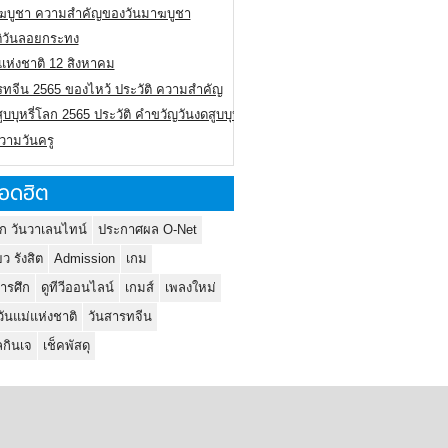
ฆบูชา ความสำคัญของวันมาฆบูชา
ติวันลอยกระทง
่แห่งชาติ 12 สิงหาคม
รทจีน 2565 ของไหว้ ประวัติ ความสำคัญ
ูบบุหรี่โลก 2565 ประวัติ คำขวัญวันงดสูบบุหรี่โลก
ความวันครู
อดฮิต
ก วันวาเลนไทน์
ประกาศผล O-Net
ยว รังสิต
Admission
เกม
ารศึก
ดูทีวีออนไลน์
เกมส์
เพลงใหม่
วันแม่แห่งชาติ
วันสารทจีน
กินเจ
เช็คพัสดุ