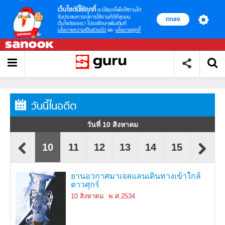
เว็บไซต์นี้ใช้คุกกี้
เราใช้คุกกี้เพื่อให้ท่านได้
รับประสบการณ์การใช้งานที่ดีที่สุดบน
ตกลง
เว็บไซต์ของเรา โปรดศึกษาเพิ่มเติมที่
นโยบายความเป็นส่วนตัว
และ
นโยบายคุกกี้
วันนี้ในอดีต
วันที่ 10 สิงหาคม
9
10
11
12
13
14
15
16
สมรักษ์ คำสิงห์ สามารถคว้า เหรียญทอง
มารีลีน มอนโร ดาราภาพยนตร์ฮอลลีวู้ด
เกรียงไกร เตชะโม่ง ขโมยเครื่องเพชร
รพินทรนาถ ฐากูร มหากวีชาวอินเดีย
วันก่อตั้งสมาคมอาเซียน
ริชาร์ด นิกสัน ลาออกจากตำแหน่ง
ยานอวกาศมาเจลแลนเดินทางเข้าใกล้
พระธาตุพนม ล้มพังทลายลงมา
ยานขนส่งอวกาศ สเปช ชัตเติล ทดลอง
รัฐบาลคอมมิวนิสต์ของเยอรมนีตะวัน
สงครามโลกครั้งที่ 2 ยุติลงอย่างเป็น
ประเทศอินเดียได้รับเอกราชจากอังกฤษ
สุรพล สมบัติเจริญ ราชาเพลงลูกทุ่งถูกยิง
รัตน์ เปสตันยี นักสร้างภาพยนตร์ไทยเสีย
เอแซฟ ฮอลล์ นักดาราศาสตร์ชาว
สหภาพโซเวียตส่งดาวเทียม สปุตนิก 5
ไวตัส โจนาส แบริ่ง ค้นพบ อลาสกา
วันเกิด อ็อตโต บาเช ศิลปินชาวเดนมาร์ก
ภาพ โมนา ลิซา ถูกขโมยจากพิพิธภัณฑ์
วันเกิด จอร์จส์ คูวิเยร์ นักธรรมชาติวิทยา
วันเกิด แก้วสรร อติโพธิ สมาชิกวุฒิสภา
แมทธิว เวบบ์ สามารถว่ายน้ำข้าม
วันเกิด พลเอกเปรม ติณสูลานนท์
ราล์ฟ วัลโด อีเมอร์สัน นักปรัชญาชาว
โอลิมปิก
เสียชีวิต
ซาอุฯ
ถึงแก่กรรม
ประธานาธิบดีสหรัฐอเมริกา
ดาวศุกร์
เนื่องจากฝนตกหนัก
บินในชั้นบรรยากาศเป็นครั้งแรก
ออกสร้างกำแพงเบอร์ลิน
ทางการ
เสียชีวิต
ชีวิต
อเมริกัน ค้นพบโฟบอส
ขึ้นสู่อวกาศ
(Alaska)
ลูฟร์
ชาวฝรั่งเศส
กรุงเทพฯ
ช่องแคบอังกฤษได้เป็นคนแรก
ประธานองคมนตรีและอดีตนายก
อเมริกันเสียชีวิต
8 สิงหาคม
15 สิงหาคม
21 สิงหาคม
พ.ศ.2510
พ.ศ.2490
พ.ศ.2382
รัฐมนตรีไทย
4 สิงหาคม
5 สิงหาคม
6 สิงหาคม
7 สิงหาคม
9 สิงหาคม
10 สิงหาคม
11 สิงหาคม
12 สิงหาคม
13 สิงหาคม
14 สิงหาคม
16 สิงหาคม
17 สิงหาคม
18 สิงหาคม
19 สิงหาคม
20 สิงหาคม
22 สิงหาคม
23 สิงหาคม
24 สิงหาคม
25 สิงหาคม
27 สิงหาคม
พ.ศ.2539
พ.ศ.2505
พ.ศ.2532
พ.ศ.2484
พ.ศ.2517
พ.ศ.2534
พ.ศ.2518
พ.ศ.2520
พ.ศ.2504
พ.ศ.2488
พ.ศ.2511
พ.ศ.2513
พ.ศ.2520
พ.ศ.2503
พ.ศ.2284
พ.ศ.2454
พ.ศ.2312
พ.ศ.2494
พ.ศ.2418
พ.ศ.2425
26 สิงหาคม
พ.ศ.2463
รัชกาลที่ 5 โปรดเกล้าฯ ให้ตัดถนน
วันก่อตั้ง บริษัท การบินไทย จำกัด
รัชกาลที่ 5 โปรดเกล้าฯ ให้ตั้งกรม