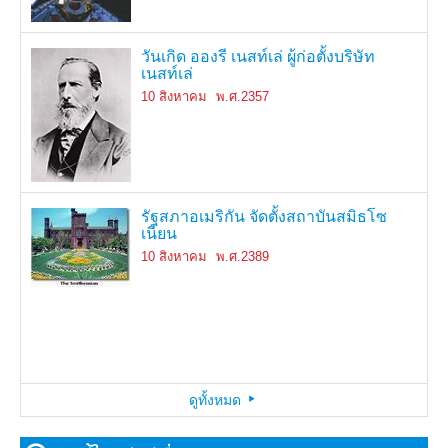
พลตรี เจ้ามหาพรหมสุรธาดา ถึงแก่
มหาวิหารโคโลญจ์ ในเยอรมันสร้าง
ราชดำเนิน
(มหาชน)
ไปรษณีย์
พิราลัย
สำเร็จ
โทมัส เอดิสัน ได้รับสิทธิบัตรเครื่องพิมพ์
15 สิงหาคม
24 สิงหาคม
พ.ศ.2442
พ.ศ.2502
4 สิงหาคม
พ.ศ.2426
17 สิงหาคม
พ.ศ.2474
ปรุไข
14 สิงหาคม
พ.ศ.2423
แฮร์มันน์ เฮสเส นักเขียนชาวเยอรมันเสีย
สหรัฐอเมริกาทิ้งระเบิดปรมาณูลูกแรก
วันสันติภาพไทย
รัชกาลที่ 5 โปรดให้ตราพระราชบัญญัติ
วันเกิด ศักดิ์สิริ มีสมสืบ กวีซีไรต์ประจำปี
ภูเขาไฟกรากาตัวในประเทศอินโดนีเซีย
ออนอเร เดอ บัลซัคนักเขียนนวนิยาย
วันเกิด อองรี เนสท์เล่ ผู้ก่อตั้งบริษัท
ชีวิต
ในสงครามโลกครั้งที่สอง
8 สิงหาคม
พ.ศ.2419
วันเกิด มาตา ฮารี นางระบำชาว
พิกัดเกษียณอายุลูกทาสไทย
2535
ระเบิด
ฝรั่งเศสเสียชีวิต
เนสท์เล่
16 สิงหาคม
พ.ศ.2488
วันเกิด นีล อาร์มสตรอง นักบินอวกาศ
พระวรวงศ์เธอ พระองค์เจ้าวิวัฒนไชย
เนเธอร์แลนด์
ฮันส์ คริสเตียน แอนเดอร์เสน เสียชีวิต
วันเกิด ยัสเซอร์ อาราฟัต ผู้นำปาเลสไตน์
9 สิงหาคม
พ.ศ.2505
6 สิงหาคม
พ.ศ.2488
21 สิงหาคม
23 สิงหาคม
26 สิงหาคม
พ.ศ.2417
พ.ศ.2500
พ.ศ.2426
ชาวอเมริกันและมนุษย์คนแรกที่เหยียบ
18 สิงหาคม
พ.ศ.2392
10 สิงหาคม
พ.ศ.2357
สิ้นพระชนม์
7 สิงหาคม
พ.ศ.2419
พื้นผิวดวงจันทร์
4 สิงหาคม
24 สิงหาคม
พ.ศ.2418
พ.ศ.2472
22 สิงหาคม
พ.ศ.2503
5 สิงหาคม
พ.ศ.2473
นายเบนิโย อาควิโน ผู้นำฝ่ายค้านของ
เปิดใช้งานคลองปานามาเป็นครั้งแรก
วันเกิด เจียง เจ๋อหมิน อดีตผู้นำ
ฟิลิปปินส์ถูกลอบสังหาร
ฌาคส์ บัลมาต์ และ มิเชล แพ็คการ์ด
สาธารณรัฐประชาชนจีน
15 สิงหาคม
พ.ศ.2457
เยาวภา บุรพลชัย คว้าเหรียญทองแดง
พิชิตยอดเขามงต์บลังค์สำเร็จ
21 สิงหาคม
พ.ศ.2526
การแข่งขันเทควันโด ในกีฬาโอลิมปิก
ยาน ลูนาร์ ออร์บิเตอร์ 1 ถ่ายภาพของ
17 สิงหาคม
พ.ศ.2472
เกิดสุริยุปราคาเต็มดวง ตั้งแต่ปราณบุรีลง
วันเกิด แอนดี วอร์โฮล ราชา ป็อปอาร์ต
ณ กรุงเอเธนส์ ประเทศกรีซ
วันสากลว่าด้วยชนพื้นเมืองดั้งเดิมของ
รัฐสภาอเมริกัน จัดตั้งสถาบันสมิธโซ
โลกภาพแรก
8 สิงหาคม
พ.ศ.2329
ไปถึงชุมพร
วันเกิด นีลส์ เฮนริก อาเบล นัก
6 สิงหาคม
พ.ศ.2471
โลก
เนียน
26 สิงหาคม
พ.ศ.2547
คณิตศาสตร์ชาวนอร์เวย์
23 สิงหาคม
พ.ศ.2509
วันก่อตั้งกาชาดสากล
18 สิงหาคม
พ.ศ.2411
พรรคคอมมิวนิสต์แห่งประเทศไทยเริ่ม
9 สิงหาคม
10 สิงหาคม
พ.ศ.2538
พ.ศ.2389
5 สิงหาคม
พ.ศ.2345
22 สิงหาคม
พ.ศ.2407
ปะทะกับเจ้าหน้าที่ตำรวจ
7 สิงหาคม
พ.ศ.2508
ดูทั้งหมด