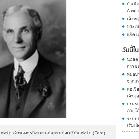
กำเนิ
Assoc
เจ้าหญ
ประเท
แจ็ค เ
วันนี้
นอสตร
การขน
หมอบร
จากสหร
แฮเรีย
เจ้าขอ
กรมรถ
ภายใต
ระบบ
เริ่มเ
ี ฟอร์ด เจ้าของธุรกิจรถยนต์แบรนด์อเมริกัน ฟอร์ด (Ford)