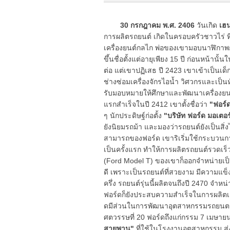
30 กรกฎาคม พ.ศ. 2406
วันเกิด
เฮน
การผลิตรถยนต์ เกิดในครอบครัวชาวไร่ ท
เครื่องยนต์กลไก พ่อของเขามอบนาฬิกาพกใ
ขึ้นชื่อตั้งแต่อายุเพียง 15 ปี ก่อนหน้านั
ต่อ แต่เขาปฏิเสธ ปี 2423 เขาเข้าเป็นเด็ก
ช่างซ่อมเครื่องจักรไอน้ำ วิศวกรและเป็
รับมอบหมายให้ศึกษาและพัฒนาเครื่องยนต์ท
แรกสำเร็จในปี 2412 เขาตั้งชื่อว่า
"ฟอร์ด
ๆ นักประดิษฐ์ก่อตั้ง
"บริษัท ฟอร์ด มอเตอร
ยังนิยมรถม้า และมองว่ารถยนต์ยังเป็นสิ่
สามารถของฟอร์ด เขาริเริ่มใช้กระบวนก
เป็นครั้งแรก ทำให้การผลิตรถยนต์รวดเร
(Ford Model T) ของเขาก็ออกจำหน่ายเป็
ดี เพราะเป็นรถยนต์ที่สวยงาม มีความแข
ครึ่ง รถยนต์รุ่นนี้ผลิตจนถึงปี 2470 จำห
ฟอร์ดก็ยังประสบความสำเร็จในการผลิตเค
ดมีส่วนในการพัฒนาอุตสาหกรรมรถยนตร์ให้
ศตวรรษที่ 20 ฟอร์ดถึงแก่กรรม 7 เมษายน
สายพาน"
ที่ใช้ในโรงงานอุตสาหกรรม ส่ง