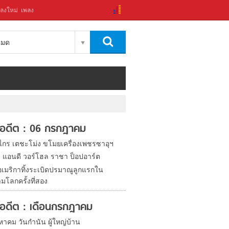
ลงใหม่
เพลง
งหมด
ในอดีต : 06 กรกฎาคม
งไกร เตชะโม่ง ขโมยเครื่องเพชรซาอุฯ
ิด แอนดี วอร์โฮล ราชา ป็อปอาร์ต
อเมริกาทิ้งระเบิดปรมาณูลูกแรกใน
มโลกครั้งที่สอง
ในอดีต : เดือนกรกฎาคม
หาคม วันกำนัน ผู้ใหญ่บ้าน