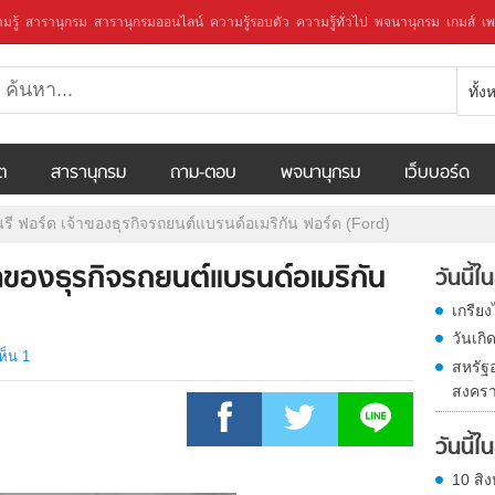
มรู้
สารานุกรม
สารานุกรมออนไลน์
ความรู้รอบตัว
ความรู้ทั่วไป
พจนานุกรม
เกมส์
เพ
ทั้
ีต
สารานุกรม
ถาม-ตอบ
พจนานุกรม
เว็บบอร์ด
นรี ฟอร์ด เจ้าของธุรกิจรถยนต์แบรนด์อเมริกัน ฟอร์ด (Ford)
จ้าของธุรกิจรถยนต์แบรนด์อเมริกัน
วันนี้
เกรีย
วันเก
ห็น 1
สหรัฐ
สงครา
วันนี้
10 สิง