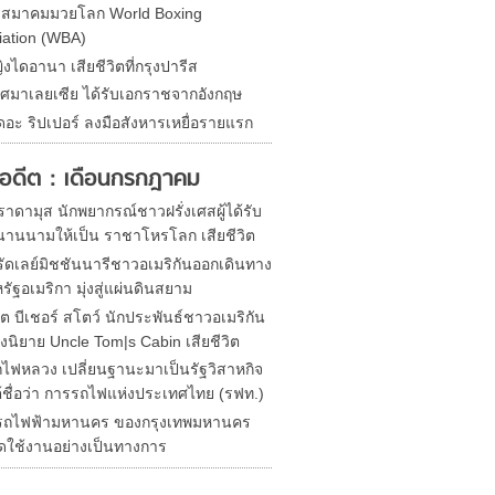
ดสมาคมมวยโลก World Boxing
iation (WBA)
ิงไดอานา เสียชีวิตที่กรุงปารีส
ศมาเลยเซีย ได้รับเอกราชจากอังกฤษ
ดอะ ริปเปอร์ ลงมือสังหารเหยื่อรายแรก
ในอดีต : เดือนกรกฎาคม
าดามุส นักพยากรณ์ชาวฝรั่งเศสผู้ได้รับ
านนามให้เป็น ราชาโหรโลก เสียชีวิต
ัดเลย์มิชชันนารีชาวอเมริกันออกเดินทาง
ัฐอเมริกา มุ่งสู่แผ่นดินสยาม
ต บีเชอร์ สโตว์ นักประพันธ์ชาวอเมริกัน
งนิยาย Uncle Tom|s Cabin เสียชีวิต
ไฟหลวง เปลี่ยนฐานะมาเป็นรัฐวิสาหกิจ
้ชื่อว่า การรถไฟแห่งประเทศไทย (รฟท.)
รถไฟฟ้ามหานคร ของกรุงเทพมหานคร
ปิดใช้งานอย่างเป็นทางการ