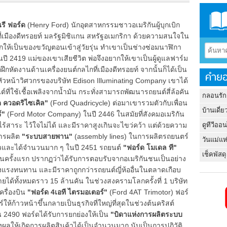
รี ฟอร์ด
(Henry Ford) นักอุตสาหกรรมชาวอเมริกันผู้บุกเบิก
ี่เมืองดีทรอยท์ มลรัฐมิชิแกน สหรัฐอเมกริกา ด้วยความสนใจใน
ห้เป็นของขวัญตอนเข้าสู่วัยรุ่น ทำเขาเป็นช่างซ่อมนาฬิกา
้นในปี 2419 แม่ของเขาเสียชีวิต พ่อจึงอยากให้เขาเป็นผู้ดูแลฟาร์ม
ฝึกหัดงานด้านเครื่องยนต์กลไกที่เมืองดีทรอยท์ จากนั้นก็ได้เป็น
คำยอ
นหัวหน้าวิศวกรของบริษัท Edison Illuminating Company เขาได้
ี่ใช้เชื้อเพลิงจากน้ำมัน กระทั่งสามารถพัฒนารถยนต์สี่ล้อคัน
กลอนรัก
 ควอดริไซเคิล"
(Ford Quadricycle) ต่อมาเขารวมตัวกับเพื่อน
บ้านเดี่ย
์"
(Ford Motor Company) ในปี 2446 ในสมัยที่สังคมอเมริกัน
ดูทีวีออ
งไร้สาระ ไว้ใจไม่ได้ และมีราคาสูงเกินจะไขว่คว้า แต่ด้วยความ
ารผลิต
"ระบบสายพาน"
(assembly lines) ในการผลิตรถยนตร์
วันแม่แห
็วและได้จำนวนมาก ๆ ในปี 2451 รถยนต์
"ฟอร์ด โมเดล ที"
เช็คพัสดุ
นครั้งแรก ปรากฏว่าได้รับการตอบรับจากอเมริกันชนเป็นอย่าง
็งแรงทนทาน และมีราคาถูกกว่ารถยนต์ญี่ห้ออื่นในตลาดเกือบ
น่ายได้ทั้งหมดราว 15 ล้านคัน ในช่วงสงครามโลกครั้งที่ 1 บริษัท
รื่องบิน
"ฟอร์ด 4เอที ไตรมอเตอร์"
(Ford 4AT Trimotor) ฟอร์
ก้าวหน้าขึ้นกลายเป็นธุรกิจที่ใหญ่ที่สุดในช่วงต้นคริสต์
 2490 ฟอร์ดได้รับการยกย่องให้เป็น
"บิดาแห่งการผลิตระบบ
ผลให้เกิดการผลิตสินค้าได้เป็นจำนวนมาก นับเป็นการปฏิวัติ