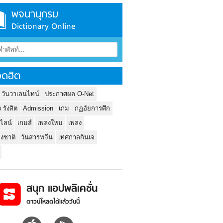
พจนานุกรม
Dictionary Online
ดฮิต
 วันวาเลนไทน์
ประกาศผล O-Net
ว รังสิต
Admission
เกม
กฏอัยการศึก
นไลน์
เกมส์
เพลงใหม่
เพลง
่งชาติ
วันสารทจีน
เทศกาลกินเจ
สนุก แอปพลิเคชั่น
ดาวน์โหลดได้แล้ววันนี้