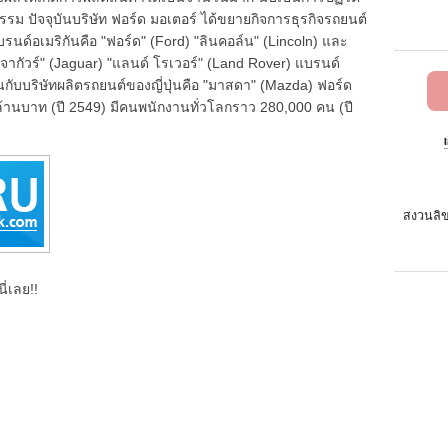
ม ปัจจุบันบริษัท ฟอร์ด มอเตอร์ ได้ขยายกิจการธุรกิจรถยนต์
รนด์อเมริกันคือ "ฟอร์ด" (Ford) "ลินคอล์น" (Lincoln) และ
"จากัวร์" (Jaguar) "แลนด์ โรเวอร์" (Land Rover) แบรนด์
นกับบริษัทผลิตรถยนต์ของญี่ปุ่นคือ "มาสดา" (Mazda) ฟอร์ด
้านบาท (ปี 2549) มีคนพนักงานทั่วโลกราว 280,000 คน (ปี
สงวนลิข
ี่เลย!!