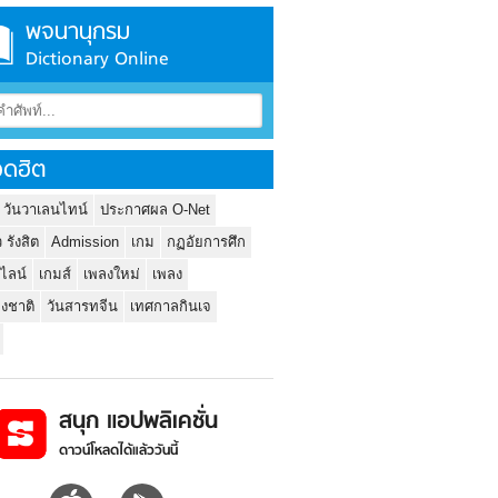
พจนานุกรม
Dictionary Online
ดฮิต
 วันวาเลนไทน์
ประกาศผล O-Net
ว รังสิต
Admission
เกม
กฏอัยการศึก
นไลน์
เกมส์
เพลงใหม่
เพลง
่งชาติ
วันสารทจีน
เทศกาลกินเจ
สนุก แอปพลิเคชั่น
ดาวน์โหลดได้แล้ววันนี้