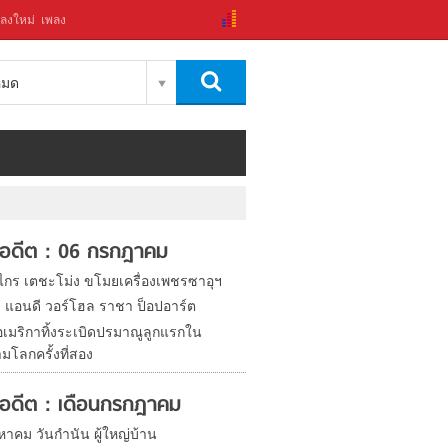
ลงใหม่
เพลง
งหมด
ในอดีต : 06 กรกฎาคม
งไกร เตชะโม่ง ขโมยเครื่องเพชรซาอุฯ
ิด แอนดี วอร์โฮล ราชา ป็อปอาร์ต
อเมริกาทิ้งระเบิดปรมาณูลูกแรกใน
มโลกครั้งที่สอง
ในอดีต : เดือนกรกฎาคม
หาคม วันกำนัน ผู้ใหญ่บ้าน