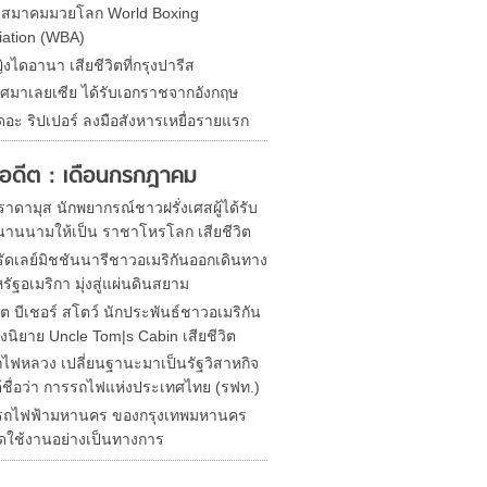
ดสมาคมมวยโลก World Boxing
iation (WBA)
ิงไดอานา เสียชีวิตที่กรุงปารีส
ศมาเลยเซีย ได้รับเอกราชจากอังกฤษ
ดอะ ริปเปอร์ ลงมือสังหารเหยื่อรายแรก
ในอดีต : เดือนกรกฎาคม
าดามุส นักพยากรณ์ชาวฝรั่งเศสผู้ได้รับ
านนามให้เป็น ราชาโหรโลก เสียชีวิต
ัดเลย์มิชชันนารีชาวอเมริกันออกเดินทาง
ัฐอเมริกา มุ่งสู่แผ่นดินสยาม
ต บีเชอร์ สโตว์ นักประพันธ์ชาวอเมริกัน
งนิยาย Uncle Tom|s Cabin เสียชีวิต
ไฟหลวง เปลี่ยนฐานะมาเป็นรัฐวิสาหกิจ
้ชื่อว่า การรถไฟแห่งประเทศไทย (รฟท.)
รถไฟฟ้ามหานคร ของกรุงเทพมหานคร
ปิดใช้งานอย่างเป็นทางการ