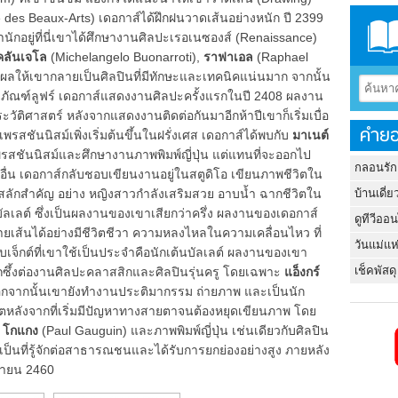
le des Beaux-Arts) เดอกาส์ได้ฝึกฝนวาดเส้นอย่างหนัก ปี 2399
นักอยู่ที่นี่เขาได้ศึกษางานศิลปะเรอเนซองส์ (Renaissance)
เคลันเจโล
(Michelangelo Buonarroti),
ราฟาเอล
(Raphael
่งผลให้เขากลายเป็นศิลปินที่มีทักษะและเทคนิคแน่นมาก จากนั้น
ทธภัณฑ์ลูฟร์ เดอกาส์แสดงงานศิลปะครั้งแรกในปี 2408 ผลงาน
ิศาสตร์ หลังจากแสดงงานติดต่อกันมาอีกห้าปีเขาก็เริ่มเบื่อ
คำยอ
สชันนิสม์เพิ่งเริ่มต้นขึ้นในฝรั่งเศส เดอกาส์ได้พบกับ
มาเนต์
สชันนิสม์และศึกษางานภาพพิมพ์ญี่ปุ่น แต่แทนที่จะออกไป
กลอนรัก
ื่น เดอกาส์กลับชอบเขียนงานอยู่ในสตูดิโอ เขียนภาพชีวิตใน
บ้านเดี่ย
ม่สลักสำคัญ อย่าง หญิงสาวกำลังเสริมสวย อาบน้ำ ฉากชีวิตใน
บัลเลต์ ซึ่งเป็นผลงานของเขาเสียกว่าครึ่ง ผลงานของเดอกาส์
ดูทีวีออ
ยเส้นได้อย่างมีชีวิตชีวา ความหลงไหลในความเคลื่อนไหว ที่
วันแม่แห
จ็กต์ที่เขาใช้เป็นประจำคือนักเต้นบัลเลต์ ผลงานของเขา
เช็คพัสดุ
กซึ้งต่องานศิลปะคลาสสิกและศิลปินรุ่นครู โดยเฉพาะ
แอ็งกร์
กจากนั้นเขายังทำงานประติมากรรม ถ่ายภาพ และเป็นนัก
ตหลังจากที่เริ่มมีปัญหาทางสายตาจนต้องหยุดเขียนภาพ โดย
, โกแกง
(Paul Gauguin) และภาพพิมพ์ญี่ปุ่น เช่นเดียวกับศิลปิน
ริ่มเป็นที่รู้จักต่อสาธารณชนและได้รับการยกย่องอย่างสูง ภายหลัง
นยายน 2460