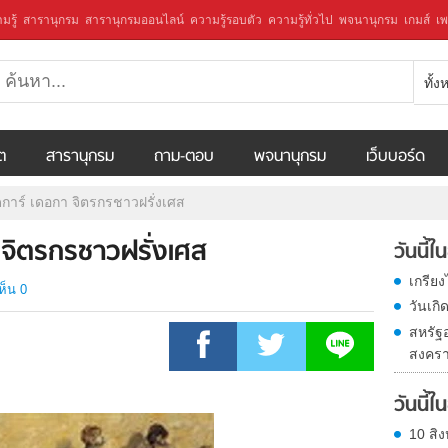
มรู้
สารานุกรม
สารานุกรมออนไลน์
ความรู้รอบตัว
ความรู้ทั่วไป
พจนานุกรม
เกมส์
เพ
ทั้
ีต
สารานุกรม
ถาม-ตอบ
พจนานุกรม
เว็บบอร์ด
็ดการ์ เดอกา จิตรกรชาวฝรั่งเศส
า จิตรกรชาวฝรั่งเศส
วันนี้
เกรีย
ห็น 0
วันเก
สหรัฐ
สงครา
วันนี้
10 สิง