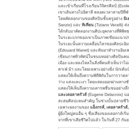
และเข้าเรียนที่โรงเรียนวิจิตรศิลป์ (Eco
เขาเดินทางไปอิตาลี ตลอดเวลาสามปีที่พำ
โดยคัดลอกงานของศิลปินชั้นครูอย่าง
มิ
Sanzio) และ
ทิเทียน
(Tiziano Vecelli) ส
ได้กลับมาคัดลอกงานศิปะยุคกลางที่พิพิ
ในระยะแรกของเขาเป็นภาพเขียนแนวประวัต
ในระยะนั้นความเคลื่อนไหวของศิลปะอิมเพร
(Edouard Manet) และหันมาทำงานอิมเพร
เขียนภาพทิวทัศน์ในชนบทอย่างศิลปินคนอ
เมือง และหลงไหลในสิ่งที่คนทั่วเห็นว่าไ
คาเฟ่ ม้า และโดยเฉพาะอย่างยิ่ง นักเต้น
แสดงให้เห็นถึงความพิถีพิถันในการวาดลา
ว่าง แสงและเงา โดยแสดงออกผ่านทางซับเ
แสดงให้เห็นถึงความเคารพชื่นชมอย่างลึ
และเดอลาครัวส์
(Eugene Delacroix) นอ
สะสมศิลปะคนสำคัญ ในช่วงบั้นปลายชีวิ
เฉพาะผลงานของ
แอ็งกรส์, เดอลาครัวส์
ผู้ยิ่งใหญ่คนอื่น ๆ ชื่อเสียงของเดอกาส์เ
จากที่เขาเสียชีวิตไปแล้ว ในวันที่ 27 กั