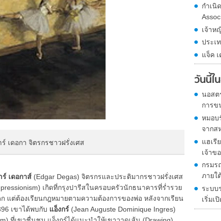
กำเนิ
Assoc
เจ้าหญ
ประเท
แจ็ค เ
วันนี้
นอสตร
การขน
หมอบร
จากสหร
แฮเรีย
การ์ เดอกา จิตรกรชาวฝรั่งเศส
เจ้าขอ
กรมรถ
ภายใต
าร์ เดอกาส์
(Edgar Degas) จิตรกรและประติมากรชาวฝรั่งเศส
pressionism) เกิดที่กรุงปารีสในครอบครัวนักธนาคารที่ร่ำรวย
ระบบ
่เด็ก แต่ต้องเรียนกฎหมายตามความต้องการของพ่อ หลังจากเรียน
เริ่มเ
96 เขาได้พบกับ
แอ็งกร์
(Jean Auguste Dominique Ingres)
sm) ที่เขาชื่นชม แอ็งกร์ได้แนะนำให้เขาวาดเส้น (Drawing)