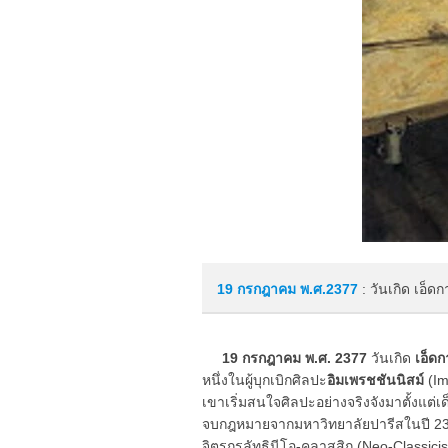
19 กรกฎาคม
พ.ศ.2377
: วันเกิด เอ็ด
19 กรกฎาคม พ.ศ. 2377
วันเกิด
เอ็ดก
หนึ่งในผู้บุกเบิกศิลปะ
อิมเพรชชันนิสม์
(Im
เขาเริ่มสนใจศิลปะอย่างจริงจังมาตั้งแต
จบกฎหมายจากมหาวิทยาลัยปารีสในปี 23
จิตรกรลัทธินีโอ-คลาสสิก (Neo-Classici