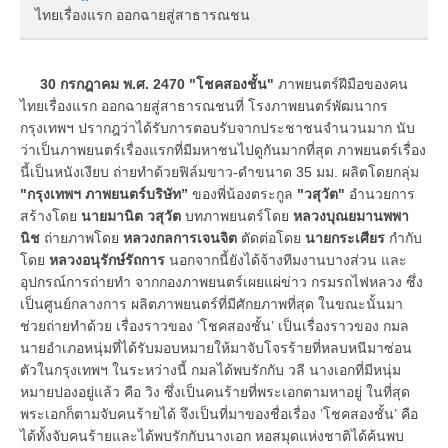
ไทยเรื่องแรก ออกฉายสู่สาธารณชน
30 กรกฎาคม พ.ศ. 2470 "โชคสองชั้น"
ภาพยนตร์ฝีมือของคน
ไทยเรื่องแรก ออกฉายสู่สาธารณชนที่ โรงภาพยนตร์พัฒนากร
กรุงเทพฯ ปรากฎว่าได้รับการตอบรับจากประชาชนจำนวนมาก นับ
ว่าเป็นภาพยนตร์เรื่องแรกที่มีมหาชนไปดูกันมากที่สุด ภาพยนตร์เรื่อง
นี้เป็นหนังเงียบ ถ่ายทำด้วยฟิล์มขาว-ดำขนาด 35 มม. ผลิตโดยกลุ่ม
"กรุงเทพฯ ภาพยนตร์บริษัท”
ของพี่น้องตระกูล
"วสุวัต"
อำนวยการ
สร้างโดย
นายมานิต วสุวัต
บทภาพยนตร์โดย
หลวงบุณยมานพพา
นิช
ถ่ายภาพโดย
หลวงกลการเจนจิต
ตัดต่อโดย
นายกระเศียร
กำกับ
โดย
หลวงอนุรักษ์รัถการ
นอกจากนี้ยังได้จ้างทีมงานบางส่วน และ
อุปกรณ์การถ่ายทำ จากกองภาพยนตร์เผยแผ่ข่าว กรมรถไฟหลวง ซึ่ง
เป็นศูนย์กลางการ ผลิตภาพยนตร์ที่มีศักยภาพที่สุด ในขณะนั้นมา
ช่วยถ่ายทำด้วย เรื่องราวของ ’โชคสองชั้น’ เป็นเรื่องราวของ กมล
นายอำเภอหนุ่มที่ได้รับมอบหมายให้มาจับโจรร้ายที่หลบหนีมาซ่อน
ตัวในกรุงเทพฯ ในระหว่างนี้ กมลได้พบรักกับ วลี นางเอกที่มีหนุ่ม
หมายปองอยู่แล้ว คือ วิง ซึ่งเป็นคนร้ายที่พระเอกตามหาอยู่ ในที่สุด
พระเอกก็ตามจับคนร้ายได้ จึงเป็นที่มาของชื่อเรื่อง ’โชคสองชั้น’ คือ
ได้ทั้งจับคนร้ายและได้พบรักกับนางเอก หอสมุดแห่งชาติได้ค้นพบ