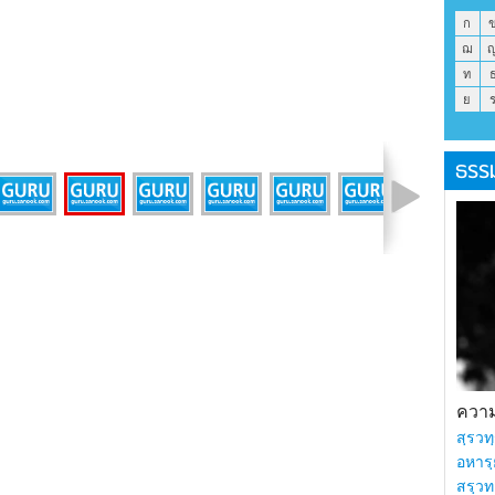
ก
ฌ
ท
ย
ธรร
รูปที่ 23 จาก 43
ความร
สฺรวทฺ
อหารฺ
สรฺวท