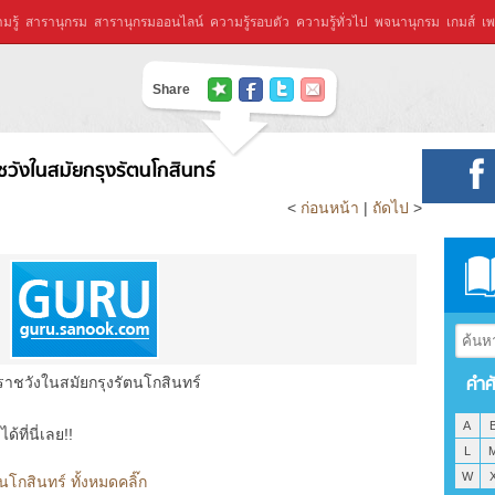
มรู้
สารานุกรม
สารานุกรมออนไลน์
ความรู้รอบตัว
ความรู้ทั่วไป
พจนานุกรม
เกมส์
เพ
Share
วังในสมัยกรุงรัตนโกสินทร์
<
ก่อนหน้า
|
ถัดไป
>
คำศ
าชวังในสมัยกรุงรัตนโกสินทร์
A
ที่นี่เลย!!
L
W
โกสินทร์ ทั้งหมดคลิ๊ก