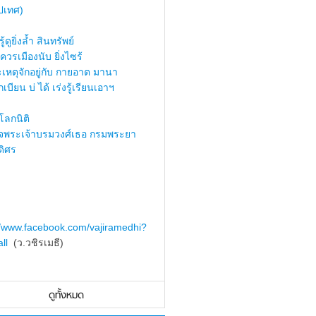
ปเทศ)
้ดูยิ่งล้ำ สินทรัพย์
ควรเมืองนับ ยิ่งไซร้
เหตุจักอยู่กับ กายอาต มานา
เบียน บ่ ได้ เร่งรู้เรียนเอาฯ
ลกนิติ
็จพระเจ้าบรมวงศ์เธอ กรมพระยา
ดิศร
//www.facebook.com/vajiramedhi?
ll
(ว.วชิรเมธี)
ดูทั้งหมด