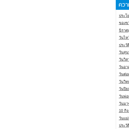
ความ
ประโย
ของขว
นิราศ
วันไห
ประวัต
วันสุน
วันวิ
วันอา
วันต่
วันวิ
วันปิ
วันพ่
วันมา
10 กิจ
วันแม
ประวั