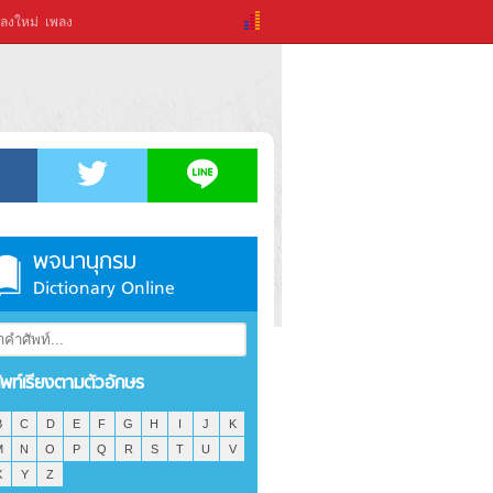
ลงใหม่
เพลง
พจนานุกรม
Dictionary Online
ัพท์เรียงตามตัวอักษร
B
C
D
E
F
G
H
I
J
K
M
N
O
P
Q
R
S
T
U
V
X
Y
Z