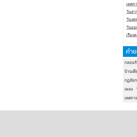
เทศกา
วันสา
วันงดส
วันออก
เรียง
คำย
กลอนรั
บ้านเดี่
กฏอัยก
เพลง
เทศกาล