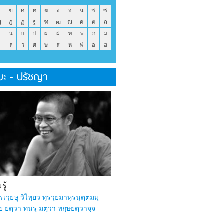
ข
ฃ
ค
ฅ
ฆ
ง
จ
ฉ
ช
ซ
ญ
ฎ
ฏ
ฐ
ฑ
ฒ
ณ
ด
ต
ถ
ธ
น
บ
ป
ผ
ฝ
พ
ฟ
ภ
ม
ร
ล
ว
ศ
ษ
ส
ห
ฬ
อ
ฮ
มะ - ปรัชญา
ู้
รเวฺยษุ วิไทฺยว ทฺรวฺยมาหุรนุตฺตมมฺ
ย ยตฺวา ทนรฺ มตฺวา ทกฺษยตฺวาจฺจ