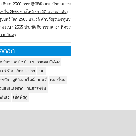
ลกินเจ 2566 การปฏิบัติตัว แนะนำอาหารเจ
รทจีน 2565 ของไหว้ ประวัติ ความสำคัญ
ูบบุหรี่โลก 2565 ประวัติ คำขวัญวันงดสูบบุหรี่โลก
พรรษา 2565 ประวัติ กิจกรรมต่างๆ ที่ควรปฏิบัติ
ความวันครู
อดฮิต
ก วันวาเลนไทน์
ประกาศผล O-Net
ยว รังสิต
Admission
เกม
ารศึก
ดูทีวีออนไลน์
เกมส์
เพลงใหม่
วันแม่แห่งชาติ
วันสารทจีน
กินเจ
เช็คพัสดุ