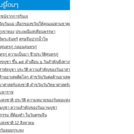
รู้โดนๆ
ชน์จากการกินเจ
ัญวันแม่ เลือกของขวัญให้คุณแม่ตามธาตุเกิด
ภูเขาทอง
ประเพณีแห่เทียนพรรษา
ว้พระจันทร์
ตรุษจีนปากน้ำโพ
ิสุนทรภู่ กลอนสุนทรภู่
ทรภู่ ความเป็นมา ชีวประวัติสุนทรภู่
สาขบูชา ขึ้น ๑๕ ค่ำเดือน ๖ วันสำคัญยิ่งทางพระพุทธศาสนา
สาฬหบูชา ประวัติ ความสําคัญของวันอาสาฬหบูชา
อต้านยาเสพติดโลก คำขวัญวันต่อต้านยาเสพติดสากล
ทยาศาสตร์แห่งชาติ คำขวัญวันวิทยาศาสตร์แห่งชาติ
ยมหาราช
อแห่งชาติ ประวัติ ความหมายของวันพ่อแห่งชาติ
ฆบูชา ความสำคัญของวันมาฆบูชา
กรรม ที่ต้องทำ ในวันตรุษจีน
่แห่งชาติ 12 สิงหาคม
ติวันลอยกระทง