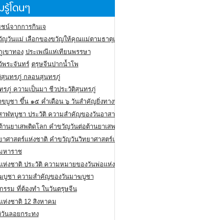
รู้โดนๆ
ชน์จากการกินเจ
ัญวันแม่ เลือกของขวัญให้คุณแม่ตามธาตุเกิด
ภูเขาทอง
ประเพณีแห่เทียนพรรษา
ว้พระจันทร์
ตรุษจีนปากน้ำโพ
ิสุนทรภู่ กลอนสุนทรภู่
ทรภู่ ความเป็นมา ชีวประวัติสุนทรภู่
สาขบูชา ขึ้น ๑๕ ค่ำเดือน ๖ วันสำคัญยิ่งทางพระพุทธศาสนา
สาฬหบูชา ประวัติ ความสําคัญของวันอาสาฬหบูชา
อต้านยาเสพติดโลก คำขวัญวันต่อต้านยาเสพติดสากล
ทยาศาสตร์แห่งชาติ คำขวัญวันวิทยาศาสตร์แห่งชาติ
ยมหาราช
อแห่งชาติ ประวัติ ความหมายของวันพ่อแห่งชาติ
ฆบูชา ความสำคัญของวันมาฆบูชา
กรรม ที่ต้องทำ ในวันตรุษจีน
่แห่งชาติ 12 สิงหาคม
ติวันลอยกระทง