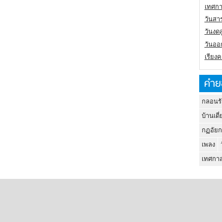
เทศกา
วันสา
วันงดส
วันออก
เรียง
คำย
กลอนรั
บ้านเดี่
กฏอัยก
เพลง
เทศกาล