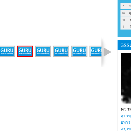
ก
ฌ
ท
ย
ธรร
รูปที่ 9 จาก 43
ความร
สฺรวทฺ
อหารฺ
สรฺวท