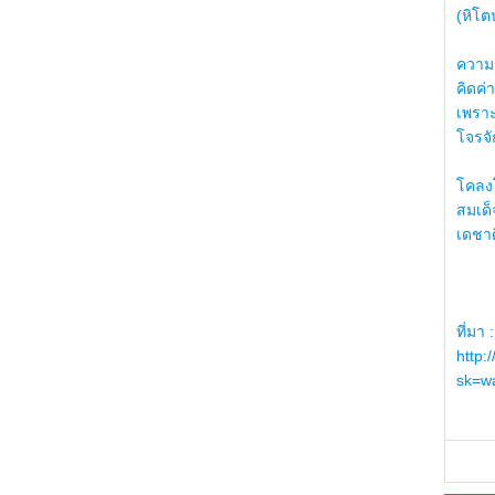
(หิโต
ความรู
คิดค่า
เพราะ
โจรจัก
โคลงโ
สมเด
เดชา
ที่มา :
http:
sk=wa