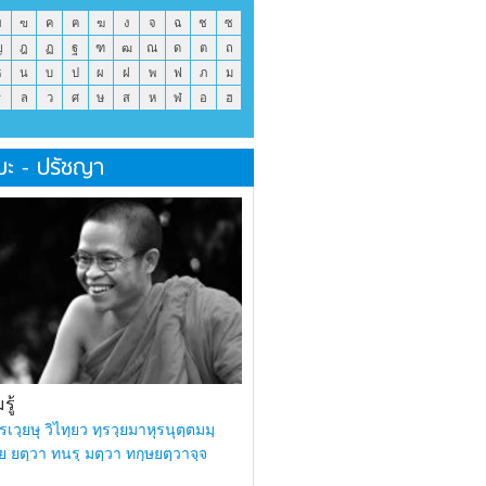
ข
ฃ
ค
ฅ
ฆ
ง
จ
ฉ
ช
ซ
ญ
ฎ
ฏ
ฐ
ฑ
ฒ
ณ
ด
ต
ถ
ธ
น
บ
ป
ผ
ฝ
พ
ฟ
ภ
ม
ร
ล
ว
ศ
ษ
ส
ห
ฬ
อ
ฮ
มะ - ปรัชญา
ู้
รเวฺยษุ วิไทฺยว ทฺรวฺยมาหุรนุตฺตมมฺ
ย ยตฺวา ทนรฺ มตฺวา ทกฺษยตฺวาจฺจ