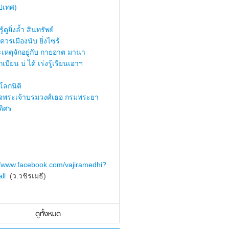
ปเทศ)
้ดูยิ่งล้ำ สินทรัพย์
ควรเมืองนับ ยิ่งไซร้
เหตุจักอยู่กับ กายอาต มานา
เบียน บ่ ได้ เร่งรู้เรียนเอาฯ
ลกนิติ
็จพระเจ้าบรมวงศ์เธอ กรมพระยา
ดิศร
//www.facebook.com/vajiramedhi?
ll
(ว.วชิรเมธี)
ดูทั้งหมด