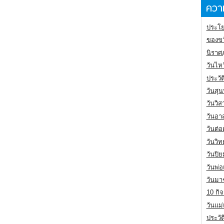
ความ
ประโย
ของขว
นิราศ
วันไห
ประวัต
วันสุน
วันวิ
วันอา
วันต่
วันวิ
วันปิ
วันพ่
วันมา
10 กิจ
วันแม
ประวั