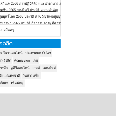
ลกินเจ 2566 การปฏิบัติตัว แนะนำอาหารเจ
รทจีน 2565 ของไหว้ ประวัติ ความสำคัญ
ูบบุหรี่โลก 2565 ประวัติ คำขวัญวันงดสูบบุหรี่โลก
พรรษา 2565 ประวัติ กิจกรรมต่างๆ ที่ควรปฏิบัติ
ความวันครู
อดฮิต
ก วันวาเลนไทน์
ประกาศผล O-Net
ยว รังสิต
Admission
เกม
ารศึก
ดูทีวีออนไลน์
เกมส์
เพลงใหม่
วันแม่แห่งชาติ
วันสารทจีน
กินเจ
เช็คพัสดุ