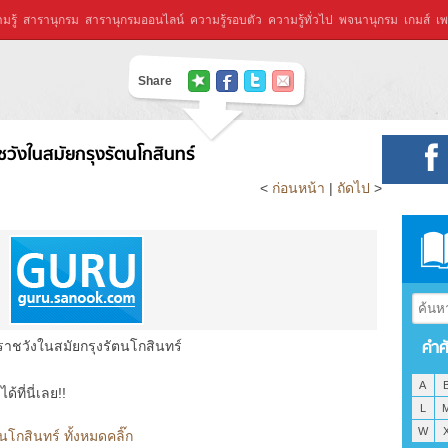
มรู้
สารานุกรม
สารานุกรมออนไลน์
ความรู้รอบตัว
ความรู้ทั่วไป
พจนานุกรม
เกมส์
เพ
Share
วังในสมัยกรุงรัตนโกสินทร์
<
ก่อนหน้า
|
ถัดไป
>
คำศ
าชวังในสมัยกรุงรัตนโกสินทร์
A
ที่นี่เลย!!
L
W
โกสินทร์ ทั้งหมดคลิ๊ก