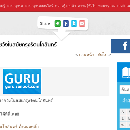
มรู้
สารานุกรม
สารานุกรมออนไลน์
ความรู้รอบตัว
ความรู้ทั่วไป
พจนานุกรม
เกมส์
เพ
Share
วังในสมัยกรุงรัตนโกสินทร์
<
ก่อนหน้า
|
ถัดไป
>
คำศ
าชวังในสมัยกรุงรัตนโกสินทร์
A
ที่นี่เลย!!
L
W
โกสินทร์ ทั้งหมดคลิ๊ก