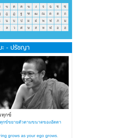
ข
ฃ
ค
ฅ
ฆ
ง
จ
ฉ
ช
ซ
ญ
ฎ
ฏ
ฐ
ฑ
ฒ
ณ
ด
ต
ถ
ธ
น
บ
ป
ผ
ฝ
พ
ฟ
ภ
ม
ร
ล
ว
ศ
ษ
ส
ห
ฬ
อ
ฮ
มะ - ปรัชญา
ทุกข์
ทุกข์ขยายตัวตามขนาดของอัตตา
ring grows as your ego grows.