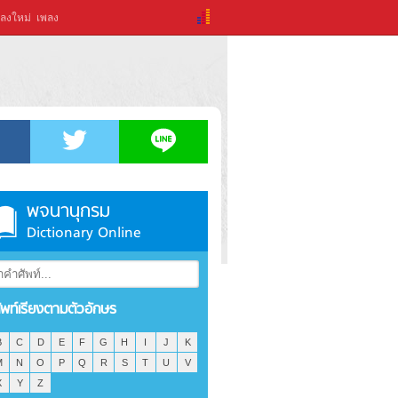
ลงใหม่
เพลง
พจนานุกรม
Dictionary Online
ัพท์เรียงตามตัวอักษร
B
C
D
E
F
G
H
I
J
K
M
N
O
P
Q
R
S
T
U
V
X
Y
Z