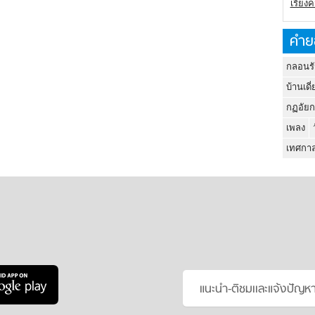
เรียง
คำย
กลอนรั
บ้านเดี่
กฏอัยก
เพลง
เทศกาล
แนะนำ-ติชมเเละแจ้งปัญห