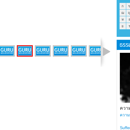
ก
ฌ
ท
ย
ธรร
รูปที่ 33 จาก 43
ความ
ความ
Suffe