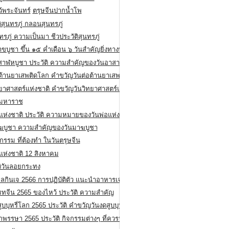
ว้พระจันทร์
ตรุษจีนปากน้ำโพ
ิสุนทรภู่ กลอนสุนทรภู่
ทรภู่ ความเป็นมา ชีวประวัติสุนทรภู่
สาขบูชา ขึ้น ๑๕ ค่ำเดือน ๖ วันสำคัญยิ่งทางพระพุทธศาสนา
สาฬหบูชา ประวัติ ความสําคัญของวันอาสาฬหบูชา
อต้านยาเสพติดโลก คำขวัญวันต่อต้านยาเสพติดสากล
ทยาศาสตร์แห่งชาติ คำขวัญวันวิทยาศาสตร์แห่งชาติ
ยมหาราช
อแห่งชาติ ประวัติ ความหมายของวันพ่อแห่งชาติ
ฆบูชา ความสำคัญของวันมาฆบูชา
กรรม ที่ต้องทำ ในวันตรุษจีน
่แห่งชาติ 12 สิงหาคม
ติวันลอยกระทง
ลกินเจ 2566 การปฏิบัติตัว แนะนำอาหารเจ
รทจีน 2565 ของไหว้ ประวัติ ความสำคัญ
ูบบุหรี่โลก 2565 ประวัติ คำขวัญวันงดสูบบุหรี่โลก
พรรษา 2565 ประวัติ กิจกรรมต่างๆ ที่ควรปฏิบัติ