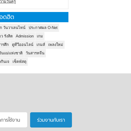
ความวันครู
อดฮิต
ก วันวาเลนไทน์
ประกาศผล O-Net
ยว รังสิต
Admission
เกม
ารศึก
ดูทีวีออนไลน์
เกมส์
เพลงใหม่
วันแม่แห่งชาติ
วันสารทจีน
กินเจ
เช็คพัสดุ
าการใช้งาน
ร่วมงานกับเรา