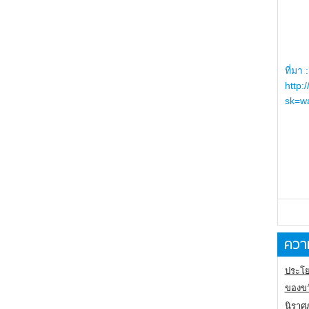
ที่มา :
http:
sk=wa
ความ
ประโย
ของขว
นิราศ