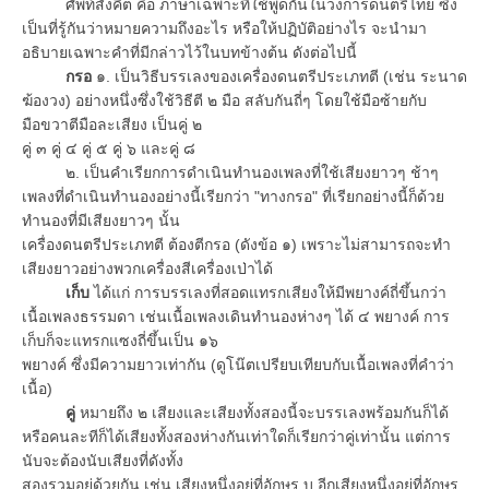
ศัพท์สังคีต คือ ภาษาเฉพาะที่ใช้พูดกันในวงการดนตรีไทย ซึ่ง
เป็นที่รู้กันว่าหมายความถึงอะไร หรือให้ปฏิบัติอย่างไร จะนำมา
อธิบายเฉพาะคำที่มีกล่าวไว้ในบทข้างต้น ดังต่อไปนี้
กรอ
๑. เป็นวิธีบรรเลงของเครื่องดนตรีประเภทตี (เช่น ระนาด
ฆ้องวง) อย่างหนึ่งซึ่งใช้วิธีตี ๒ มือ สลับกันถี่ๆ โดยใช้มือซ้ายกับ
มือขวาตีมือละเสียง เป็นคู่ ๒
คู่ ๓ คู่ ๔ คู่ ๕ คู่ ๖ และคู่ ๘
๒. เป็นคำเรียกการดำเนินทำนองเพลงที่ใช้เสียงยาวๆ ช้าๆ
เพลงที่ดำเนินทำนองอย่างนี้เรียกว่า "ทางกรอ" ที่เรียกอย่างนี้ก็ด้วย
ทำนองที่มีเสียงยาวๆ นั้น
เครื่องดนตรีประเภทตี ต้องตีกรอ (ดังข้อ ๑) เพราะไม่สามารถจะทำ
เสียงยาวอย่างพวกเครื่องสีเครื่องเป่าได้
เก็บ
ได้แก่ การบรรเลงที่สอดแทรกเสียงให้มีพยางค์ถี่ขึ้นกว่า
เนื้อเพลงธรรมดา เช่นเนื้อเพลงเดินทำนองห่างๆ ได้ ๔ พยางค์ การ
เก็บก็จะแทรกแซงถี่ขึ้นเป็น ๑๖
พยางค์ ซึ่งมีความยาวเท่ากัน (ดูโน๊ตเปรียบเทียบกับเนื้อเพลงที่คำว่า
เนื้อ)
คู่
หมายถึง ๒ เสียงและเสียงทั้งสองนี้จะบรรเลงพร้อมกันก็ได้
หรือคนละทีก็ได้เสียงทั้งสองห่างกันเท่าใดก็เรียกว่าคู่เท่านั้น แต่การ
นับจะต้องนับเสียงที่ดังทั้ง
สองรวมอยู่ด้วยกัน เช่น เสียงหนึ่งอยู่ที่อักษร บ อีกเสียงหนึ่งอยู่ที่อักษร