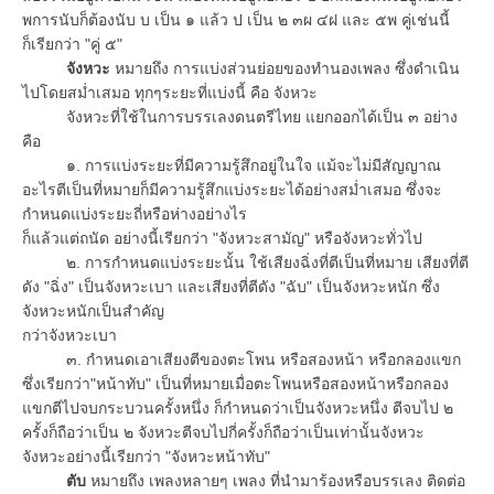
พการนับก็ต้องนับ บ เป็น ๑ แล้ว ป เป็น ๒ ๓ผ ๔ฝ และ ๕พ คู่เช่นนี้
ก็เรียกว่า "คู่ ๕"
จังหวะ
หมายถึง การแบ่งส่วนย่อยของทำนองเพลง ซึ่งดำเนิน
ไปโดยสม่ำเสมอ ทุกๆระยะที่แบ่งนี้ คือ จังหวะ
จังหวะที่ใช้ในการบรรเลงดนตรีไทย แยกออกได้เป็น ๓ อย่าง
คือ
๑. การแบ่งระยะที่มีความรู้สึกอยู่ในใจ แม้จะไม่มีสัญญาณ
อะไรตีเป็นที่หมายก็มีความรู้สึกแบ่งระยะได้อย่างสม่ำเสมอ ซึ่งจะ
กำหนดแบ่งระยะถี่หรือห่างอย่างไร
ก็แล้วแต่ถนัด อย่างนี้เรียกว่า "จังหวะสามัญ" หรือจังหวะทั่วไป
๒. การกำหนดแบ่งระยะนั้น ใช้เสียงฉิ่งที่ตีเป็นที่หมาย เสียงที่ตี
ดัง "ฉิ่ง" เป็นจังหวะเบา และเสียงที่ตีดัง "ฉับ" เป็นจังหวะหนัก ซึ่ง
จังหวะหนักเป็นสำคัญ
กว่าจังหวะเบา
๓. กำหนดเอาเสียงตีของตะโพน หรือสองหน้า หรือกลองแขก
ซึ่งเรียกว่า"หน้าทับ" เป็นที่หมายเมื่อตะโพนหรือสองหน้าหรือกลอง
แขกตีไปจบกระบวนครั้งหนึ่ง ก็กำหนดว่าเป็นจังหวะหนึ่ง ตีจบไป ๒
ครั้งก็ถือว่าเป็น ๒ จังหวะตีจบไปกี่ครั้งก็ถือว่าเป็นเท่านั้นจังหวะ
จังหวะอย่างนี้เรียกว่า "จังหวะหน้าทับ"
ตับ
หมายถึง เพลงหลายๆ เพลง ที่นำมาร้องหรือบรรเลง ติดต่อ