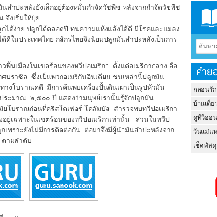
สำปะหลังยังเล็กอยู่ต้องหมั่นกำจัดวัชพืช หลังจากกำจัดวัชพืช
ึงเริ่มให้ปุ๋ย
ได้ง่าย ปลูกได้ตลอดปี ทนความแห้งแล้งได้ดี มีโรคและแมลง
ได้ดีในประเทศไทย กสิกรไทยจึงนิยมปลูกมันสำปะหลังเป็นการ
้นเมืองในเขตร้อนของทวีปอเมริกา ตั้งแต่อเมริกากลาง คือ
คำยอ
ราซิล ซึ่งเป็นพวกอเมริกันอินเดียน ชนเหล่านี้ปลูกมัน
ทางโบราณคดี มีการค้นพบเครื่องปั้นดินเผาเป็นรูปหัวมัน
กลอนรัก
ายุประมาณ ๒,๕๐๐ ปี แสดงว่ามนุษย์เรานั้นรู้จักปลูกมัน
บ้านเดี่ย
ัยโบราณก่อนที่คริสโตเฟอร์ โคลัมบัส สำรวจพบทวีปอเมริกา
ดูทีวีออ
งอยู่เฉพาะในเขตร้อนของทวีปอเมริกาเท่านั้น ส่วนในทวีป
กเพราะยังไม่มีการติดต่อกัน ต่อมาจึงมีผู้นำมันสำปะหลังจาก
วันแม่แห
ย ตามลำดับ
เช็คพัสดุ