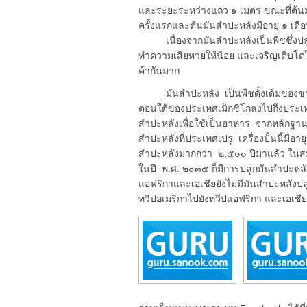
และระยะระหว่างแถว ๑ เมตร ขณะที่ต้นมัน
ครั้งแรกและต้นมันสำปะหลังมีอายุ ๑ เดือน จ
เนื่องจากมันสำปะหลังเป็นพืชซึ่งปลูก
ทำความเสียหายให้น้อย และเจริญเติบโต
ค้ากันมาก
มันสำปะหลัง เป็นพืชดั้งเดิมของชาวพื
ตอนใต้ของประเทศเม็กซิโกลงไปถึงประเทศบ
สำปะหลังเพื่อใช้เป็นอาหาร จากหลักฐาน
สำปะหลังที่ประเทศเปรู เครื่องปั้นนี้มีอ
สำปะหลังมากกว่า ๒,๕๐๐ ปีมาแล้ว ในสม
ในปี พ.ศ. ๒๐๓๕ ก็มีการปลูกมันสำปะหลั
แอฟริกาและเอเชียยังไม่มีมันสำปะหลังปลู
ทวีปอเมริกาไปยังทวีปแอฟริกา และเอเชี