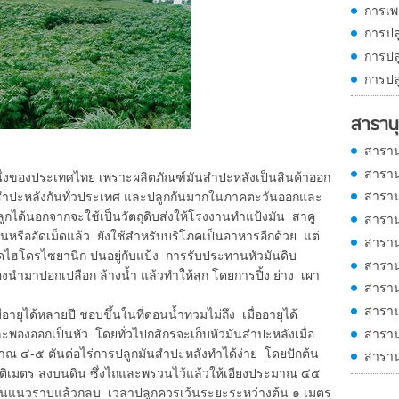
การเพ
การปล
การปล
การปล
สารานุ
สาราน
สาราน
ของประเทศไทย เพราะผลิตภัณฑ์มันสำปะหลังเป็นสินค้าออก
สาราน
สำปะหลังกันทั่วประเทศ และปลูกกันมากในภาคตะวันออกและ
ลูกได้นอกจากจะใช้เป็นวัตถุดิบส่งให้โรงงานทำแป้งมัน สาคู
สาราน
รืออัดเม็ดแล้ว ยังใช้สำหรับบริโภคเป็นอาหารอีกด้วย แต่
สาราน
กรดไฮโดรไซยานิก ปนอยู่กับแป้ง การรับประทานหัวมันดิบ
สาราน
นำมาปอกเปลือก ล้างน้ำ แล้วทำให้สุก โดยการปิ้ง ย่าง เผา
สาราน
สาราน
ได้หลายปี ชอบขึ้นในที่ดอนน้ำท่วมไม่ถึง เมื่ออายุได้
สาราน
พองออกเป็นหัว โดยทั่วไปกสิกรจะเก็บหัวมันสำปะหลังเมื่อ
ณ ๔-๕ ตันต่อไร่การปลูกมันสำปะหลังทำได้ง่าย โดยปักต้น
สาราน
ติเมตร ลงบนดิน ซึ่งไถและพรวนไว้แล้วให้เอียงประมาณ ๔๕
ในแนวราบแล้วกลบ เวลาปลูกควรเว้นระยะระหว่างต้น ๑ เมตร