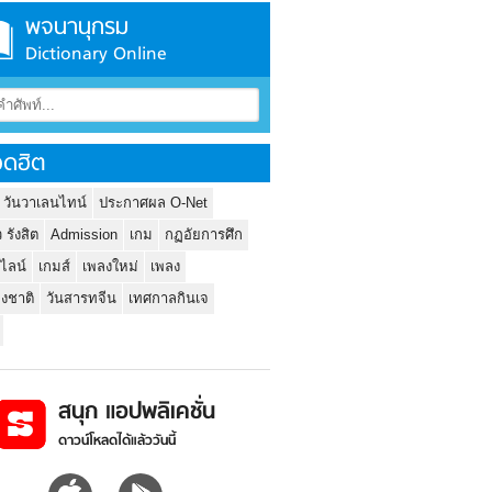
พจนานุกรม
Dictionary Online
ดฮิต
 วันวาเลนไทน์
ประกาศผล O-Net
ว รังสิต
Admission
เกม
กฏอัยการศึก
นไลน์
เกมส์
เพลงใหม่
เพลง
่งชาติ
วันสารทจีน
เทศกาลกินเจ
สนุก แอปพลิเคชั่น
ดาวน์โหลดได้แล้ววันนี้