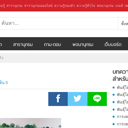
มรู้
สารานุกรม
สารานุกรมออนไลน์
ความรู้รอบตัว
ความรู้ทั่วไป
พจนานุกรม
เกมส์
เพ
ทั้
ีต
สารานุกรม
ถาม-ตอบ
พจนานุกรม
เว็บบอร์ด
ัง
บทควา
สำหรับ
ห็น 0
พันธุ์
พันธุ์
พันธุ์ไ
พันธุ์
การเพ
การเพ