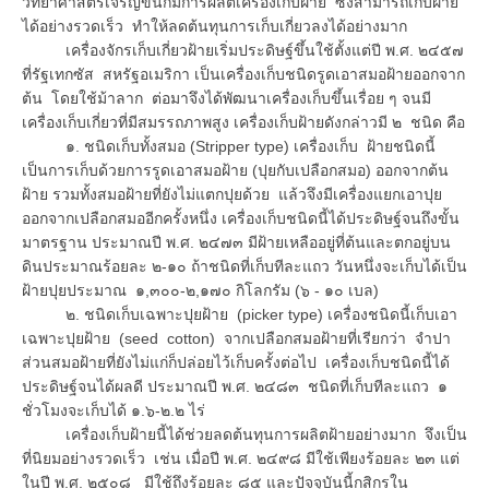
วิทยาศาสตร์เจริญขึ้นก็มีการผลิตเครื่องเก็บฝ้าย ซึ่งสามารถเก็บฝ้าย
ได้อย่างรวดเร็ว ทำให้ลดต้นทุนการเก็บเกี่ยวลงได้อย่างมาก
เครื่องจักรเก็บเกี่ยวฝ้ายเริ่มประดิษฐ์ขึ้นใช้ตั้งแต่ปี พ.ศ. ๒๔๕๗
ที่รัฐเทกซัส สหรัฐอเมริกา เป็นเครื่องเก็บชนิดรูดเอาสมอฝ้ายออกจาก
ต้น โดยใช้ม้าลาก ต่อมาจึงได้พัฒนาเครื่องเก็บขึ้นเรื่อย ๆ จนมี
เครื่องเก็บเกี่ยวที่มีสมรรถภาพสูง เครื่องเก็บฝ้ายดังกล่าวมี ๒ ชนิด คือ
๑. ชนิดเก็บทั้งสมอ (Stripper type) เครื่องเก็บ ฝ้ายชนิดนี้
เป็นการเก็บด้วยการรูดเอาสมอฝ้าย (ปุยกับเปลือกสมอ) ออกจากต้น
ฝ้าย รวมทั้งสมอฝ้ายที่ยังไม่แตกปุยด้วย แล้วจึงมีเครื่องแยกเอาปุย
ออกจากเปลือกสมออีกครั้งหนึ่ง เครื่องเก็บชนิดนี้ได้ประดิษฐ์จนถึงขั้น
มาตรฐาน ประมาณปี พ.ศ. ๒๔๗๓ มีฝ้ายเหลืออยู่ที่ต้นและตกอยู่บน
ดินประมาณร้อยละ ๒-๑๐ ถ้าชนิดที่เก็บทีละแถว วันหนึ่งจะเก็บได้เป็น
ฝ้ายปุยประมาณ ๑,๓๐๐-๒,๑๗๐ กิโลกรัม (๖ - ๑๐ เบล)
๒. ชนิดเก็บเฉพาะปุยฝ้าย (picker type) เครื่องชนิดนี้เก็บเอา
เฉพาะปุยฝ้าย (seed cotton) จากเปลือกสมอฝ้ายที่เรียกว่า จำปา
ส่วนสมอฝ้ายที่ยังไม่แก่ก็ปล่อยไว้เก็บครั้งต่อไป เครื่องเก็บชนิดนี้ได้
ประดิษฐ์จนได้ผลดี ประมาณปี พ.ศ. ๒๔๘๓ ชนิดที่เก็บทีละแถว ๑
ชั่วโมงจะเก็บได้ ๑.๖-๒.๒ ไร่
เครื่องเก็บฝ้ายนี้ได้ช่วยลดต้นทุนการผลิตฝ้ายอย่างมาก จึงเป็น
ที่นิยมอย่างรวดเร็ว เช่น เมื่อปี พ.ศ. ๒๔๙๘ มีใช้เพียงร้อยละ ๒๓ แต่
ในปี พ.ศ. ๒๕๐๘ มีใช้ถึงร้อยละ ๘๕ และปัจจุบันนี้กสิกรใน