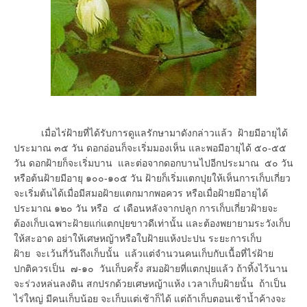
เมื่อไร่ฝ้ายที่ได้รับการดูแลรักษามาดังกล่าวแล้ว ฝ้ายมีอายุได้
ประมาณ ๓๕ วัน ดอกอ่อนก็จะเริ่มมองเห็น และพอมีอายุได้ ๕๐-๕๕
วัน ดอกฝ้ายก็จะเริ่มบาน และต่อจากดอกบานไปอีกประมาณ ๕๐ วัน
หรือต้นฝ้ายมีอายุ ๑๐๐-๑๐๕ วัน ฝ้ายก็เริ่มแตกปุยให้เห็นการเก็บเกี่ยว
จะเริ่มต้นได้เมื่อมีสมอฝ้ายแตกมากพอควร หรือเมื่อฝ้ายมีอายุได้
ประมาณ ๑๒๐ วัน หรือ ๔ เดือนหลังจากปลูก การเก็บเกี่ยวฝ้ายจะ
ต้องเก็บเฉพาะฝ้ายแก่แตกปุยขาวดีเท่านั้น และต้องพยายามระวังเก็บ
ให้สะอาด อย่าให้เศษหญ้าหรือใบฝ้ายแห้งปะปน ระยะการเก็บ
ฝ้าย จะเว้นกี่วันถึงเก็บนั้น แล้วแต่จำนวนคนเก็บกับเนื้อที่ไร่ฝ้าย
ปกติควรเป็น ๗-๑๐ วันเก็บครั้ง สมอฝ้ายที่แตกปุยแล้ว ถ้าทิ้งไว้นาน
จะร่วงหล่นลงดิน สกปรกด้วยเศษหญ้าแห้ง เวลาเก็บฝ้ายนั้น ถ้าเป็น
ไร่ใหญ่ มีคนเก็บน้อย จะเก็บแต่เช้าก็ได้ แต่ถ้าเก็บตอนเช้าน้ำค้างจะ