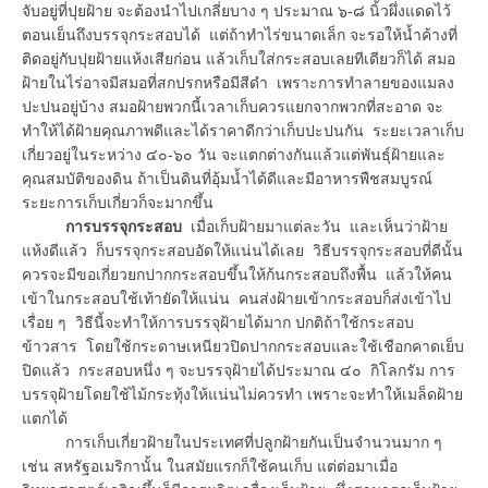
จับอยู่ที่ปุยฝ้าย จะต้องนำไปเกลี่ยบาง ๆ ประมาณ ๖-๘ นิ้วผึ่งแดดไว้
ตอนเย็นถึงบรรจุกระสอบได้ แต่ถ้าทำไร่ขนาดเล็ก จะรอให้น้ำค้างที่
ติดอยู่กับปุยฝ้ายแห้งเสียก่อน แล้วเก็บใส่กระสอบเลยทีเดียวก็ได้ สมอ
ฝ้ายในไร่อาจมีสมอที่สกปรกหรือมีสีดำ เพราะการทำลายของแมลง
ปะปนอยู่บ้าง สมอฝ้ายพวกนี้เวลาเก็บควรแยกจากพวกที่สะอาด จะ
ทำให้ได้ฝ้ายคุณภาพดีและได้ราคาดีกว่าเก็บปะปนกัน ระยะเวลาเก็บ
เกี่ยวอยู่ในระหว่าง ๔๐-๖๐ วัน จะแตกต่างกันแล้วแต่พันธุ์ฝ้ายและ
คุณสมบัติของดิน ถ้าเป็นดินที่อุ้มน้ำได้ดีและมีอาหารพืชสมบูรณ์
ระยะการเก็บเกี่ยวก็จะมากขึ้น
การบรรจุกระสอบ
เมื่อเก็บฝ้ายมาแต่ละวัน และเห็นว่าฝ้าย
แห้งดีแล้ว ก็บรรจุกระสอบอัดให้แน่นได้เลย วิธีบรรจุกระสอบที่ดีนั้น
ควรจะมีขอเกี่ยวยกปากกระสอบขึ้นให้ก้นกระสอบถึงพื้น แล้วให้คน
เข้าในกระสอบใช้เท้ายัดให้แน่น คนส่งฝ้ายเข้ากระสอบก็ส่งเข้าไป
เรื่อย ๆ วิธีนี้จะทำให้การบรรจุฝ้ายได้มาก ปกติถ้าใช้กระสอบ
ข้าวสาร โดยใช้กระดาษเหนียวปิดปากกระสอบและใช้เชือกคาดเย็บ
ปิดแล้ว กระสอบหนึ่ง ๆ จะบรรจุฝ้ายได้ประมาณ ๔๐ กิโลกรัม การ
บรรจุฝ้ายโดยใช้ไม้กระทุ้งให้แน่นไม่ควรทำ เพราะจะทำให้เมล็ดฝ้าย
แตกได้
การเก็บเกี่ยวฝ้ายในประเทศที่ปลูกฝ้ายกันเป็นจำนวนมาก ๆ
เช่น สหรัฐอเมริกานั้น ในสมัยแรกก็ใช้คนเก็บ แต่ต่อมาเมื่อ