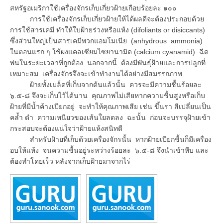
สหรัฐอเมริกาใช้เครื่องจักรเก็บเกี่ยวฝ้ายเกือบร้อยละ ๑๐๐
การใช้เครื่องจักรเก็บเกี่ยวฝ้ายให้ได้ผลดีจะต้องประกอบด้วย
การใช้สารเคมี ทำให้ใบฝ้ายร่วงหรือแห้ง (difoliants or disiccants)
ซึ่งส่วนใหญ่เป็นสารเคมีพวกแอมโมเนีย (anhydrous ammonia)
ในตอนแรก ๆ ใช้ผงแคลเซียมไซยานามิด (calcium cyanamid) ฉีด
พ่นในระยะเวลาที่ถูกต้อง นอกจากนี้ ต้องมีพันธุ์ฝ้ายและการปลูกที่
เหมาะสม เครื่องจักรจึงจะเข้าทำงานได้อย่างมีสมรรถภาพ
ฝ้ายทั้งเมล็ดที่เก็บจากต้นแล้วนั้น ควรจะมีความชื้นร้อยละ
๖.๕-๘ จึงจะเก็บไว้ได้นาน คุณภาพไม่เสียหากความชื้นสูงหรือเก็บ
ฝ้ายที่มีน้ำค้างเปียกอยู่ จะทำให้คุณภาพเสีย เช่น ขึ้นรา สีเปลี่ยนเป็น
คล้ำ ดำ ความเหนียวของเส้นใยลดลง ฉะนั้น ก่อนจะบรรจุฝ้ายเข้า
กระสอบจะต้องแน่ใจว่าฝ้ายแห้งสนิทดี
สำหรับฝ้ายที่เก็บด้วยเครื่องจักรนั้น หากฝ้ายเปียกชื้นก็มีเครื่อง
อบให้แห้ง จนความชื้นอยู่ระหว่างร้อยละ ๖.๕-๘ จึงนำเข้าหีบ และ
ต้องทำโดยเร็ว หลังจากเก็บฝ้ายมาจากไร่