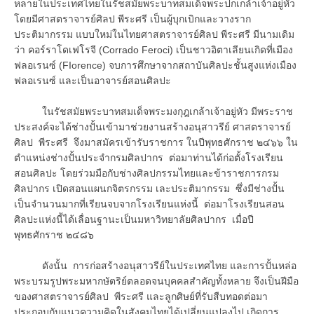
หลายในประเทศไทยในรัชสมัยพระบาทสมเด็จพระปกเกล้าเจ้าอยู่หัว
โดยมีศาสตราจารย์ศิลป พีระศรี เป็นผู้บุกเบิกและวางราก
ประติมากรรม แบบใหม่ในไทยศาสตราจารย์ศิลป พีระศรี มีนามเดิม
ว่า คอร์ราโดเฟโรจี (Corrado Feroci) เป็นชาวอิตาเลียนเกิดที่เมือง
ฟลอเรนซ์ (FIorence) จบการศึกษาจากสถาบันศิลปะชั้นสูงแห่งเมือง
ฟลอเรนซ์ และเป็นอาจารย์สอนศิลปะ
ในรัชสมัยพระบาทสมเด็จพระมงกุฎเกล้าเจ้าอยู่หัว มีพระราช
ประสงค์จะได้ช่างปั้นเข้ามาช่วยงานสร้างอนุสาวรีย์ ศาสตราจารย์
ศิลป พีระศรี จึงมาสมัครเข้ารับราชการ ในปีพุทธศักราช ๒๔๖๖ ใน
ตำแหน่งช่างปั้นประจำกรมศิลปากร ต่อมาท่านได้ก่อตั้งโรงเรียน
สอนศิลปะ โดยร่วมมือกับช่างศิลปกรรมไทยและข้าราชการกรม
ศิลปากร เปิดสอนแผนกจิตรกรรม เละประติมากรรม ซึ่งมีช่างปั้น
เป็นจำนวนมากที่เรียนจบจากโรงเรียนแห่งนี้ ต่อมาโรงเรียนสอน
ศิลปะแห่งนี้ได้เลื่อนฐานะเป็นมหาวิทยาลัยศิลปากร เมื่อปี
พุทธศักราช ๒๔๘๖
ดังนั้น การก่อสร้างอนุสาวรีย์ในประเทศไทย และการปั้นหล่อ
พระบรมรูปพระมหากษัตริย์ตลอดจนบุคคลสำคัญทั้งหลาย จึงเป็นฝีมือ
ของศาสตราจารย์ศิลป พีระศรี และลูกศิษย์ที่รับสืบทอดต่อมา
ประกอบกับแนวความคิดในสังคมไทยได้เปลี่ยนแปลงไป เกิดการ