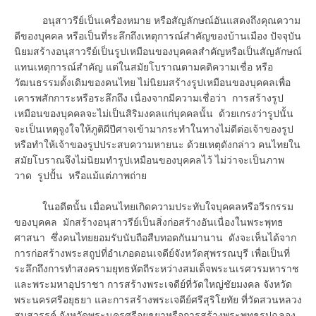
อนุสาวรีย์เป็นเครื่องหมาย หรือสัญลักษณ์อันแสดงถึงคุณความ
ดีของบุคคล หรือเป็นที่ระลึกถึงเหตุการณ์สำคัญของบ้านเมือง ปัจจุบัน
นิยมสร้างอนุสาวรีย์เป็นรูปเหมือนของบุคคลสำคัญหรือเป็นสัญลักษณ์
แทนเหตุการณ์สำคัญ แต่ในสมัยโบราณตามคติความเชื่อ หรือ
วัฒนธรรมดั้งเดิมของคนไทย ไม่นิยมสร้างรูปเหมือนของบุคคลเพื่อ
เคารพสักการะหรือระลึกถึง เนื่องจากมีความเชื่อว่า การสร้างรูป
เหมือนของบุคคลจะไม่เป็นสิริมงคลแก่บุคคลนั้น ด้วยเกรงว่ารูปนั้น
จะเป็นเหตุจูงใจให้ภูติผีปีศาจเข้ามากระทำในทางไม่ดีต่อเจ้าของรูป
หรือทำให้เจ้าของรูปประสบความหายนะ ด้วยเหตุดังกล่าว คนไทยใน
สมัยโบราณจึงไม่นิยมทำรูปเหมือนของบุคคลไว้ ไม่ว่าจะเป็นภาพ
วาด รูปปั้น หรือแม้แต่ภาพถ่าย
ในอดีตนั้น เมื่อคนไทยเกิดความประทับใจบุคคลหรือวีรกรรม
ของบุคคล มักสร้างอนุสาวรีย์เป็นสิ่งก่อสร้างอันเนื่องในพระพุทธ
ศาสนา ซึ่งคนไทยยอมรับนับถือสืบทอดกันมานาน ดังจะเห็นได้จาก
การก่อสร้างพระสถูปที่อำเภอดอนเจดีย์จังหวัดสุพรรณบุรี เพื่อเป็นที่
ระลึกถึงการทำสงครามยุทธหัตถีระหว่างสมเด็จพระนเรศวรมหาราช
และพระมหาอุปราชา การสร้างพระเจดีย์ที่วัดใหญ่ชัยมงคล จังหวัด
พระนครศรีอยุธยา และการสร้างพระเจดีย์ศรีสุริโยทัย ที่วัดสวนหลวง
สบสวรรค์ จังหวัดพระนครศรีอยุธยาหรือการสร้างพระพุทธรูปฉลอง