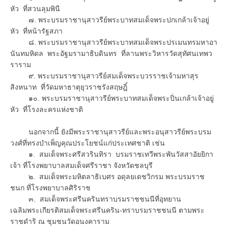
หัว ที่สวนลุมพินี
๗. พระบรมราชานุสาวรีย์พระบาทสมเด็จพระปกเกล้าเจ้าอยู่
หัว ที่หน้ารัฐสภา
๘. พระบรมราชานุสาวรีย์พระบาทสมเด็จพระปรเมนทรมหาอา
นันทมหิดล พระอัฐมรามาธิบดินทร ที่ลานพระวิหารวัดสุทัศนเทพว
ราราม
๙. พระบรมราชานุสาวรีย์สมเด็จพระบวรราชเจ้ามหาสุร
สิงหนาท ที่วัดมหาธาตุยุวราชรังสฤษฎิ์
๑๐. พระบรมราชานุสาวรีย์พระบาทสมเด็จพระปิ่นเกล้าเจ้าอยู่
หัว ที่โรงละครแห่งชาติ
นอกจากนี้ ยังมีพระราชานุสาวรีย์และพระอนุสาวรีย์พระบรม
วงศ์ที่ทรงบำเพ็ญคุณประโยชน์แก่ประเทศชาติ เช่น
๑. สมเด็จพระศรีสวรินทิรา บรมราชเทวีพระพันวัสสาอัยยิกา
เจ้า ที่โรงพยาบาลสมเด็จศรีราชา จังหวัดชลบุรี
๒. สมเด็จพระมหิตลาธิเบศร อดุลยเดชวิกรม พระบรมราช
ชนก ที่โรงพยาบาลศิริราช
๓. สมเด็จพระศรีนครินทราบรมราชชนนีที่อุทยาน
เฉลิมพระเกียรติสมเด็จพระศรีนคริน-ทราบรมราชชนนี ตามพระ
ราชดำริ ณ ชุมชนวัดอนงคาราม