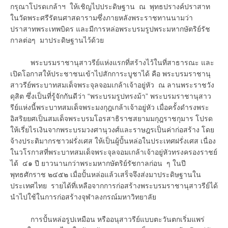
กรุณาโปรดเกล้าฯ ให้เชิญไปประดิษฐาน ณ พุทธปรางค์ปราสาท
ในวัดพระศรีรัตนศาสดารามซึ่งภายหลังพระราชทานนามว่า
ปราสาทพระเทพบิดร และมีการหล่อพระบรมรูปพระมหากษัตริย์รัช
กาลต่อๆ มาประดิษฐานไว้ด้วย
พระบรมราชานุสาวรีย์แห่งแรกที่สร้างไว้ในที่สาธารณะ และ
เปิดโอกาสให้ประชาชนเข้าไปสักการะบูชาได้ คือ พระบรมราชานุ
สาวรีย์พระบาทสมเด็จพระจุลจอมเกล้าเจ้าอยู่หัว ณ ลานพระราชวัง
ดุสิต ซึ่งเป็นที่รู้จักกันดีว่า “พระบรมรูปทรงม้า” พระบรมราชานุสาว
รีย์แห่งนี้พระบาทสมเด็จพระมงกุฎเกล้าเจ้าอยู่หัว เมื่อครั้งดำรงพระ
อิสริยยศเป็นสมเด็จพระบรมโอรสาธิราชสยามมกุฎราชกุมาร โปรด
ให้เรี่ยไรเงินจากพระบรมวงศานุวงศ์และราษฎรเป็นค่าก่อสร้าง โดย
จ้างประติมากรชาวฝรั่งเศส ให้เป็นผู้ปั้นหล่อในประเทศฝรั่งเศส เนื่อง
ในวโรกาสที่พระบาทสมเด็จพระจุลจอมเกล้าเจ้าอยู่หัวทรงครองราชย์
ได้ ๔๑ ปี ยาวนานกว่าพระมหากษัตริย์รัชกาลก่อน ๆ ในปี
พุทธศักราช ๒๔๕๒ เมื่อปั้นหล่อแล้วเสร็จจึงส่งมาประดิษฐานใน
ประเทศไทย รายได้ที่เหลือจากการก่อสร้างพระบรมราชานุสาวรีย์ได้
นำไปใช้ในการก่อสร้างจุฬาลงกรณ์มหาวิทยาลัย
การปั้นหล่อรูปเหมือน หรืออนุสาวรีย์แบบตะวันตกเริ่มแพร่