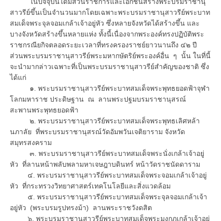
ในปัจจุบันได้มีส่วนราชการและเอกชนสร้างพระบรมราชานุ
สาวรีย์ขึ้นเป็นจำนวนมากโดยเฉพาะพระบรมราชานุสาวรีย์พระบาท
สมเด็จพระจุลจอมเกล้าเจ้าอยู่หัว ซึ่งหลายจังหวัดได้สร้างขึ้น และ
บางจังหวัดสร้างขึ้นหลายแห่ง ทั้งนี้เนื่องจากพระองค์ทรงปฏิบัติพระ
ราชกรณียกิจตลอดระยะเวลาที่ทรงครองราชย์ยาวนานถึง ๔๒ ปี
ส่วนพระบรมราชานุสาวรีย์พระมหากษัตริย์พระองค์อื่น ๆ นั้น ในที่นี้
จะนำมากล่าวเฉพาะที่เป็นพระบรมราชานุสาวรีย์สำคัญของชาติ ซึ่ง
ได้แก่
๑. พระบรมราชานุสาวรีย์พระบาทสมเด็จพระพุทธยอดฟ้าจุฬา
โลกมหาราช ประดิษฐาน ณ ลานพระปฐมบรมราชานุสรณ์
สะพานพระพุทธยอดฟ้า
๒. พระบรมราชานุสาวรีย์พระบาทสมเด็จพระพุทธเลิศหล้า
นภาลัย ที่พระบรมราชานุสรณ์วัดอัมพวันเจติยาราม จังหวัด
สมุทรสงคราม
๓. พระบรมราชานุสาวรีย์พระบาทสมเด็จพระนั่งเกล้าเจ้าอยู่
หัว ที่ลานหน้าพลับพลามหาเจษฎาบดินทร์ หน้าวัดราชนัดดาราม
๔. พระบรมราชานุสาวรีย์พระบาทสมเด็จพระจอมเกล้าเจ้าอยู่
หัว ที่กระทรวงวิทยาศาสตร์เทคโนโลยีและสิ่งแวดล้อม
๕. พระบรมราชานุสาวรีย์พระบาทสมเด็จพระจุลจอมเกล้าเจ้า
อยู่หัว (พระบรมรูปทรงม้า) ลานพระราชวังดสิต
๖. พระบรมราชานุสาวรีย์พระบาทสมเด็จพระมงกฎเกล้าเจ้าอยู่