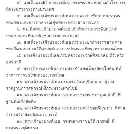
๔. สมเด็จพระkจ้าบรมวงศ์เธอ กรมพระยาเทวะวงศ์วโรปการ
ที่กระทรวงการต่างประเทศ
๕. สมเด็จพระเจ้าบรมวงศ์เธอ กรมพระยาชัยนาทนเรนทร
พระบิดาแห่งการสาธารณสุขที่กระทรวงสาธารณสุข
๖. สมเด็จพระเจ้าบรมวงศ์เธอ เจ้าฟ้ากรมหลวงพิษณุโลก
ประชานาถ ที่กองบัญชาการทหารอากาศ
๗. สมเด็จพระเจ้าบรมวงศ์เธอ กรมพระยาดำรงราชานุภาพ
พระบิดาแห่งประวัติศาสตร์และการปกครอง ที่กระทรวงมหาดไทย
๘. พระเจ้าบรมวงศ์เธอ กรมหลวงประจักษ์ศิลปาคม ที่จังหวัด
อุดรธานี
๙. พระเจ้าบรมวงศ์เธอ กรมพระกำแพงเพ็ชรอัครโยธิน ที่ที่
ว่าการการรถไฟแห่งประเทศไทย
๑๐. พระเจ้าบรมวงศ์เธอ กรมพระจันทบุรีนฤนาถ ผู้วาง
รากฐานการสหกรณ์ ที่กระทรวงพาณิชย์
๑๑. พระเจ้าบรมวงศ์เธอ กรมหลวงชุมพรเขตรอุดมศักดิ์ ที่
ฐานทัพเรือสัตหีบ
๑๒. พระเจ้าบรมวงศ์เธอ กรมหลวงนครไชยศรีสุรเดช ที่ค่าย
จิรประวัติ จังหวัดนครสวรรค์
๑๓. พระเจ้าบรมวงศ์เธอ กรมหลวงราชบุรีดิเรกฤทธิ์ ที่
กระทรวงยุติธรรม