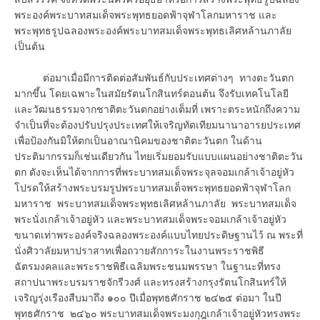
พระองค์พระบาทสมเด็จพระพุทธยอดฟ้าจุฬาโลกมหาราช และ
พระพุทธรูปฉลองพระองค์พระบาทสมเด็จพระพุทธเลิศหล้านภาลัย
เป็นต้น
ต่อมาเมื่อมีการติดต่อสัมพันธ์กับประเทศต่างๆ ทางตะวันตก
มากขึ้น โดยเฉพาะในสมัยรัตนโกสินทร์ตอนต้น จึงรับเทคโนโลยี
และวัฒนธรรมจากชาติตะวันตกอย่างเต็มที่ เพราะตระหนักถึงความ
จำเป็นที่จะต้องปรับปรุงประเทศให้เจริญทัดเทียมนานาอารยประเทศ
เพื่อป้องกันมิให้ตกเป็นอาณานิคมของชาติตะวันตก ในด้าน
ประติมากรรมก็เช่นเดียวกัน ไทยเริ่มยอมรับแบบแผนอย่างชาติตะวัน
ตก ดังจะเห็นได้จากการที่พระบาทสมเด็จพระจุลจอมเกล้าเจ้าอยู่หัว
โปรดให้สร้างพระบรมรูปพระบาทสมเด็จพระพุทธยอดฟ้าจุฬาโลก
มหาราช พระบาทสมเด็จพระพุทธเลิศหล้านภาลัย พระบาทสมเด็จ
พระนั่งเกล้าเจ้าอยู่หัว และพระบาทสมเด็จพระจอมเกล้าเจ้าอยู่หัว
ขนาดเท่าพระองค์จริงฉลองพระองค์แบบไทยประดิษฐานไว้ ณ พระที่
นั่งศิวาลัยมหาปราสาทเพื่อถวายสักการะในงานพระราชพิธี
ฉัตรมงคลและพระราชพิธีเฉลิมพระชนมพรรษา ในฐานะที่ทรง
สถาปนาพระบรมราชจักรีวงศ์ และทรงสร้างกรุงรัตนโกสินทร์ให้
เจริญรุ่งเรืองสืบมาถึง ๑๐๐ ปีเมื่อพุทธศักราช ๒๔๒๕ ต่อมา ในปี
พุทธศักราช ๒๔๖๐ พระบาทสมเด็จพระมงกุฎเกล้าเจ้าอยู่หัวทรงพระ