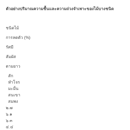
ตัวอย่างปริมาณความชื้นและความถ่วงจำเพาะของไม้บางชนิด
ชนิดไม้
การหดตัว (%)
รัศมี
สัมผัส
ตามยาว
สัก
หำโจร
มะมื่น
สนเขา
สมพง
๒.๗
๖.๑
๖.๓
๔.๔