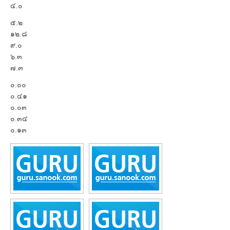
๔.๐
๕.๒
๑๒.๘
๙.๐
๖.๓
๗.๓
๐.๐๐
๐.๔๑
๐.๐๓
๐.๓๔
๐.๑๓