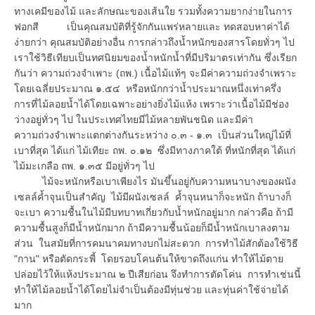
ทางเคมีของไม้ และลักษณะของเส้นใย รวมทั้งความยากง่ายในการ
ฟอกสี เป็นคุณสมบัติที่รู้จักกันแพร่หลายและ ทดสอบหาค่าได้
ง่ายกว่า คุณสมบัติอย่างอื่น การกล่าวถึงน้ำหนักของสารโดยทั่วๆ ไป
เราใช้วิธีเทียบเป็นทศนิยมของน้ำหนักน้ำที่มีปริมาตรเท่ากัน ซึ่งเรียก
กันว่า ความถ่วงจำเพาะ (ถพ.) เนื้อไม้แท้ๆ จะมีค่าความถ่วงจำเพราะ
โดยเฉลี่ยประมาณ ๑.๕๔ หรือหนักกว่าน้ำประมาณหนึ่งเท่าครึ่ง
การที่ไม้ลอยน้ำได้โดยเฉพาะอย่างยิ่งไม้แห้ง เพราะว่าเนื้อไม้มีช่อง
ว่างอยู่ทั่วๆ ไป ในประเทศไทยมีไม้หลายพันชนิด และมีค่า
ความถ่วงจำเพาะแตกต่างกันระหว่าง ๐.๓ - ๑.๓ เป็นส่วนใหญ่ไม้ที่
เบาที่สุด ได้แก่ ไม้เทียะ ถพ. ๐.๑๒ ซึ่งมีทางภาคใต้ ที่หนักที่สุด ได้แก่
ไม้มะเกลือ ถพ. ๑.๓๕ มีอยู่ทั่วๆ ไป
ไม้จะหนักหรือเบาเพียงไร มันขึ้นอยู่กับความหนาบางของผนัง
เซลล์ค้ำจุนเป็นสำคัญ ไม้มีผนังเซลล์ ค้ำจุนหนาก็จะหนัก ถ้าบางก็
จะเบา ความชื้นในไม้มีบทบาทเกี่ยวกับน้ำหนักอยู่มาก กล่าวคือ ถ้ามี
ความชื้นสูงก็มีน้ำหนักมาก ถ้ามีความชื้นน้อยก็มีน้ำหนักเบาลงตาม
ส่วน ในสมัยที่การคมนาคมทางบกไม่สะดวก การทำไม้สักต้องใช้วิธี
"กาน" หรือตัดกระพี้ โดยรอบโคนต้นให้ขาดถึงแก่น ทำให้ไม้ตาย
ปล่อยไว้ให้แห้งประมาณ ๒ ปีเสียก่อน จึงทำการตัดโค่น การทำเช่นนี้
ทำให้ไม้ลอยน้ำได้โดยไม่จำเป็นต้องมีทุ่นช่วย และทุ่นค่าใช้จ่ายได้
มาก