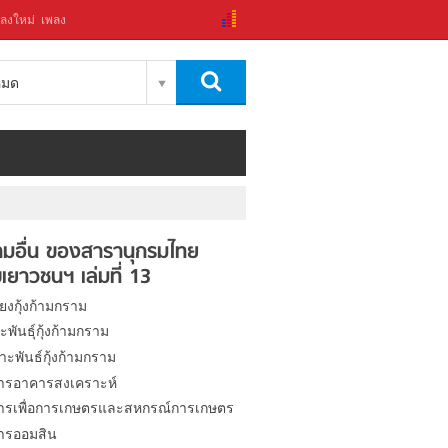
ลงใหม่
เพลง
งหมด
มอื่น ของสารานุกรมไทย
เยาวชนฯ เล่มที่ 13
้ยงกุ้งก้ามกราม
าะพันธุ์กุ้งก้ามกราม
ะพันธ์กุ้งก้ามกราม
รอาคารสงเคราะห์
รเพื่อการเกษตรและสหกรณ์การเกษตร
ารออมสิน