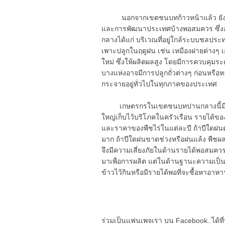
นอกจากเขตชนบทก้าวหน้าแล้ว ยังมีชน
และการพัฒนาประเทศบ้างพอสมควร ซึ่งอ
กลางได้แก่ บริเวณที่อยู่ใกล้ระบบชลประ
เพาะปลูกในฤดูฝน เช่น เหมืองฝายต่าง
ใหม่ ซึ่งให้ผลิตผลสูง โดยมีการควบคุมระ
บางแห่งอาจมีการปลูกถั่วต่างๆ ก่อนหรื
กระจายอยู่ทั่วไปในทุกภาคของประเทศ
เกษตรกรในเขตชนบทปานกลางนี้มีรายได
ใหญ่เก็บไว้บริโภคในครัวเรือน รายได้ขอ
และราคาของพืชไร่ในแต่ละปี ถ้าปีใดฝน
มาก ถ้าปีใดฝนขาดช่วงหรือฝนแล้ง พืชผ
จึงมีความเสี่ยงภัยในด้านรายได้พอสมควร แ
มาเพื่อการผลิต แต่ในด้านฐานะความเป็น
ข้าวไว้กินหรือมีรายได้พอที่จะซื้อหาอาหา
ร่วมเป็นแฟนเพจเรา บน Facebook..ได้ที่น