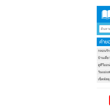
คำยอ
กลอนรัก
บ้านเดี่ย
ดูทีวีออ
วันแม่แห
เช็คพัสดุ