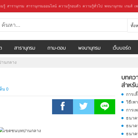
มรู้
สารานุกรม
สารานุกรมออนไลน์
ความรู้รอบตัว
ความรู้ทั่วไป
พจนานุกรม
เกมส์
เพ
ทั้
ีต
สารานุกรม
ถาม-ตอบ
พจนานุกรม
เว็บบอร์ด
ปานกลาง
บทควา
สำหรับ
ห็น 0
การเลี
วิธีเพ
การเพา
ธนาคา
ธนาคา
ธนาค