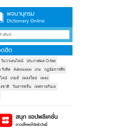
พจนานุกรม
Dictionary Online
ดฮิต
 วันวาเลนไทน์
ประกาศผล O-Net
ว รังสิต
Admission
เกม
กฏอัยการศึก
นไลน์
เกมส์
เพลงใหม่
เพลง
่งชาติ
วันสารทจีน
เทศกาลกินเจ
สนุก แอปพลิเคชั่น
ดาวน์โหลดได้แล้ววันนี้