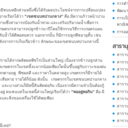
การดำ
บทอีกส่วนหนึ่งซึ่งได้รับผลประโยชน์จากการเปลี่ยนแปลง
พัฒน
าจเรียกได้ว่า
"เขตชนบทปานกลาง"
คือ มีความก้าวหน้าปาน
การเ
ทานซึ่งสามารถป้องกันน้ำท่วม และเสริมปริมาณน้ำเพื่อการ
พาณิช
ๆ เกษตรกรสามารถปลูกข้าวนาปีโดยใช้กรรมวิธีการเกษตรแผน
การออ
ดับน้ำได้ดีพอสมควร นอกจากนั้น ก็มีการปลูกพืชอายุสั้น เช่น
อหลังจากการเก็บเกี่ยวข้าว ลักษณะของเขตชนบทปานกลางนี้
สารานุ
สาราน
้จากผลิตผลพืชไร่เป็นส่วนใหญ่ เนื่องจากข้าวปลูกส่วน
สาราน
งเกษตรกรในเขตนี้จะมากน้อยเพียงใดนั้นขึ้นอยู่กับภาวะของฝน
สาราน
ตกตามฤดู พืชผลดี และราคาในตลาดสูง เกษตรกรก็มีรายได้
สาราน
ลเสียหาย รายได้ก็น้อย ดังนั้น เกษตรกรในเขตชนบทปานกลาง
สาราน
ละบางส่วนก็มีหนี้สินติดต่อกัน เนื่องจากมีความจำเป็นต้องกู้
สาราน
อยู่ คนชนบทในเขตนี้ส่วนใหญ่เรียกได้ว่า
"พออยู่พอกิน"
คือ มี
รและสิ่งของเครื่องใช้ได้พอเพียง
สาราน
สาราน
สาราน
สาราน
ี่เลย!!