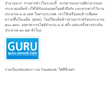
จำนวนมาก การตากข้าวในระยะนี้ ควรตากบนลานที่สามารถแผ่
กระจายเมล็ดข้าวให้ได้รับแสงแดดโดยทั่วถึงกัน และควรตากไว้นาน
ประมาณ ๓-๔ แดด ในต่างประเทศ เขาใช้เครื่องอบข้าวเพื่อลด
ความชื้นในเมล็ด (drier) โดยให้เมล็ดข้าวผ่านอากาศร้อนประมาณ
๑๐๐-๑๓๐ องศาฟาเรนไฮต์จำนวน ๓-๔ ครั้ง แต่ละครั้งควรห่างกัน
ประมาณ ๒๐-๒๔ ชั่วโมง
ร่วมเป็นแฟนเพจเรา บน Facebook..ได้ที่นี่เลย!!