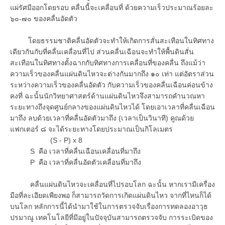
แผ่รัศมีออกโดยรอบ คลื่นนี้จะเคลื่อนที่ ด้วยความเร็วประมาณร้อยละ
๖๐-๗๐ ของคลื่นอัดตัว
โดยธรรมชาติคลื่นอัดตัวจะทำให้เกิดการสั่นสะเทือนในทิศทาง
เดียวกันกับที่คลื่นเคลื่อนที่ไป ส่วนคลื่นเฉือนจะทำให้พื้นดินสั่น
สะเทือนในทิศทางตั้งฉากกับทิศทางการเคลื่อนที่ของคลื่น ถึงแม้ว่า
ความเร็วของคลื่นแผ่นดินไหวจะต่างกันมากถึง ๑๐ เท่า แต่อัตราส่วน
ระหว่างความเร็วของคลื่นอัดตัว กับความเร็วของคลื่นเฉือนค่อนข้าง
คงที่ ฉะนั้นนักวิทยาศาสตร์ด้านแผ่นดินไหวจึงสามารถคำนวณหา
ระยะทางถึงจุดศูนย์กลางของแผ่นดินไหวได้ โดยเอาเวลาที่คลื่นเฉือน
มาถึง ลบด้วยเวลาที่คลื่นอัดตัวมาถึง (เวลาเป็นวินาที) คูณด้วย
แฟกเตอร์ ๘ จะได้ระยะทางโดยประมาณเป็นกิโลเมตร
(S - P) x 8
S คือ เวลาที่คลื่นเฉือนเคลื่อนที่มาถึง
P คือ เวลาที่คลื่นอัดตัวเคลื่อนที่มาถึง
คลื่นแผ่นดินไหวจะเคลื่อนที่ไปรอบโลก ฉะนั้น หากเรามีเครื่อง
มือที่ละเอียดเพียงพอ ก็สามารถวัดการเกิดแผ่นดินไหว จากที่ไหนก็ได้
บนโลก หลักการนี้ได้นำมาใช้ในการตรวจจับเรื่องการทดลองอาวุธ
ปรมาณู เทคโนโลยีที่มีอยู่ในปัจจุบันสามารถตรวจจับ การระเบิดของ