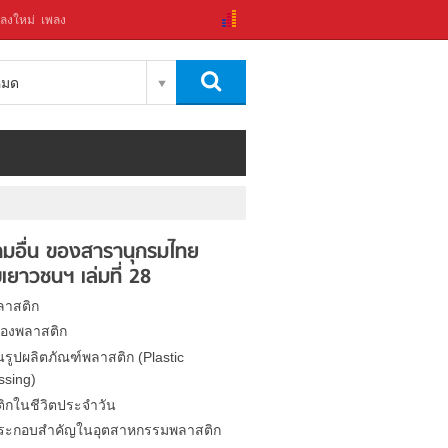
ลงใหม่
เพลง
งหมด
มอื่น ของสารานุกรมไทย
เยาวชนฯ เล่มที่ 28
าสติก
องพลาสติก
นรูปผลิตภัณฑ์พลาสติก (Plastic
ssing)
ิกในชีวิตประจำวัน
ระกอบสำคัญในอุตสาหกรรมพลาสติก