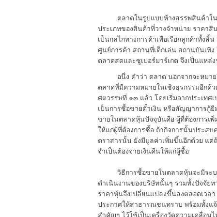
ตลาดในรูปแบบห้างสรรพสินค้าในปัจจุบัน
ประเภทของสินค้าที่วางจำหน่าย ราคาสิน
เป็นกลไกทางการค้าเพื่อเรียกลูกค้าทั้งสิ้
ศูนย์การค้า สถานที่เด็กเล่น สถานบันเทิง 
ตลาดสดและซูเปอร์มาร์เกต จึงเป็นแหล่ง
อนึ่ง คำว่า ตลาด นอกจากจะหมายถึง ส
ตลาดที่มีความหมายในเชิงธุรกรรมอีกด้วย น
ศตวรรษที่ ๑๓ แล้ว โดยเริ่มจากประเทศเ
เป็นการซื้อขายตั๋วเงิน หรือสัญญาการกู้ยื
ขายในตลาดหุ้นปัจจุบันคือ ผู้ที่ต้องกา
ให้แก่ผู้ที่ต้องการซื้อ ถ้ากิจการนั้นประ
ตราสารนั้น ยังมีมูลค่าเพิ่มขึ้นอีกด้วย 
จำเป็นต้องจ่ายเงินคืนให้แก่ผู้ซื้อ
วิธีการซื้อขายในตลาดหุ้นจะมีระบบร
ดำเนินงานของบริษัทนั้นๆ รวมทั้งปัจจั
ราคาหุ้นจึงเปลี่ยนแปลงขึ้นลงตลอดเวลา
ประกาศให้สาธารณชนทราบ พร้อมทั้งแจ้ง
สำคัญๆ ไว้ใช้เป็นเครื่องวัดความเคลื่อ