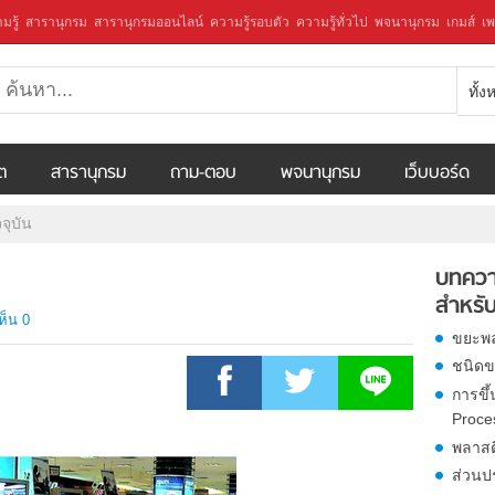
มรู้
สารานุกรม
สารานุกรมออนไลน์
ความรู้รอบตัว
ความรู้ทั่วไป
พจนานุกรม
เกมส์
เพ
ทั้
ีต
สารานุกรม
ถาม-ตอบ
พจนานุกรม
เว็บบอร์ด
จุบัน
บทควา
สำหรับ
ห็น 0
ขยะพล
ชนิดข
การขึ้
Proce
พลาสต
ส่วนป