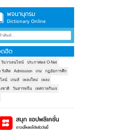
พจนานุกรม
Dictionary Online
ดฮิต
 วันวาเลนไทน์
ประกาศผล O-Net
ว รังสิต
Admission
เกม
กฏอัยการศึก
นไลน์
เกมส์
เพลงใหม่
เพลง
่งชาติ
วันสารทจีน
เทศกาลกินเจ
สนุก แอปพลิเคชั่น
ดาวน์โหลดได้แล้ววันนี้