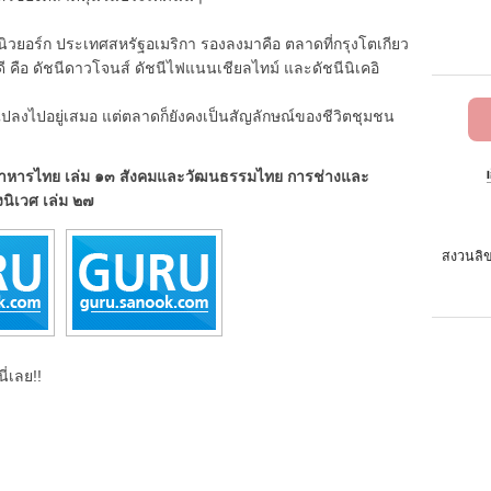
วยอร์ก ประเทศสหรัฐอเมริกา รองลงมาคือ ตลาดที่กรุงโตเกียว
กันดี คือ ดัชนีดาวโจนส์ ดัชนีไฟแนนเชียลไทม์ และดัชนีนิเคอิ
ไปอยู่เสมอ แต่ตลาดก็ยังคงเป็นสัญลักษณ์ของชีวิตชุมชน
้าน อาหารไทย เล่ม ๑๓ สังคมและวัฒนธรรมไทย การช่างและ
งนิเวศ เล่ม ๒๗
สงวนลิข
ี่เลย!!