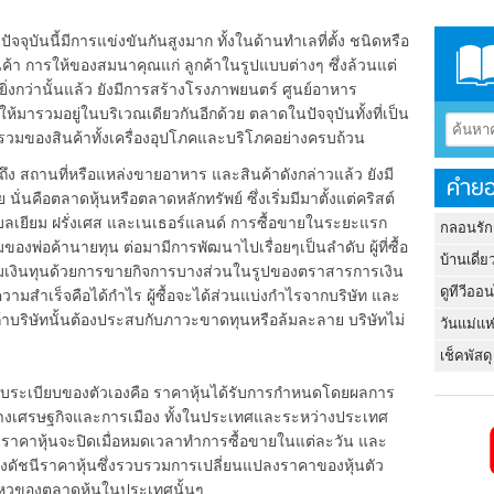
นี้มีการแข่งขันกันสูงมาก ทั้งในด้านทำเลที่ตั้ง ชนิดหรือ
ค้า การให้ของสมนาคุณแก่ ลูกค้าในรูปแบบต่างๆ ซึ่งล้วนแต่
น ยิ่งกว่านั้นแล้ว ยังมีการสร้างโรงภาพยนตร์ ศูนย์อาหาร
ให้มารวมอยู่ในบริเวณเดียวกันอีกด้วย ตลาดในปัจจุบันทั้งที่เป็น
รวมของสินค้าทั้งเครื่องอุปโภคและบริโภคอย่างครบถ้วน
ถานที่หรือแหล่งขายอาหาร และสินค้าดังกล่าวแล้ว ยังมี
คำยอ
ั่นคือตลาดหุ้นหรือตลาดหลักทรัพย์ ซึ่งเริ่มมีมาตั้งแต่คริสต์
บลเยียม ฝรั่งเศส และเนเธอร์แลนด์ การซื้อขายในระยะแรก
กลอนรัก
มของพ่อค้านายทุน ต่อมามีการพัฒนาไปเรื่อยๆเป็นลำดับ ผู้ที่ซื้อ
บ้านเดี่ย
รเพิ่มเงินทุนด้วยการขายกิจการบางส่วนในรูปของตราสารการเงิน
ดูทีวีออ
สบความสำเร็จคือได้กำไร ผู้ซื้อจะได้ส่วนแบ่งกำไรจากบริษัท และ
แต่ถ้าบริษัทนั้นต้องประสบกับภาวะขาดทุนหรือล้มละลาย บริษัทไม่
วันแม่แห
เช็คพัสดุ
ะเบียบของตัวเองคือ ราคาหุ้นได้รับการกำหนดโดยผลการ
ยทางเศรษฐกิจและการเมือง ทั้งในประเทศและระหว่างประเทศ
 ราคาหุ้นจะปิดเมื่อหมดเวลาทำการซื้อขายในแต่ละวัน และ
ดัชนีราคาหุ้นซึ่งรวบรวมการเปลี่ยนแปลงราคาของหุ้นตัว
นไหวของตลาดหุ้นในประเทศนั้นๆ