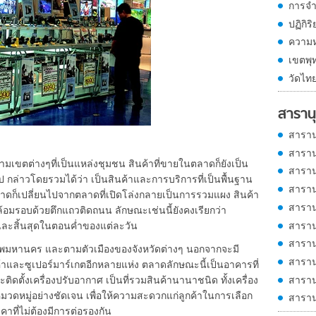
การจ
ปฏิกิ
ความ
เขตพุ
วัดไท
สารานุ
สาราน
สาราน
ตต่างๆที่เป็นแหล่งชุมชน สินค้าที่ขายในตลาดก็ยังเป็น
สาราน
ป กล่าวโดยรวมได้ว่า เป็นสินค้าและการบริการที่เป็นพื้นฐาน
สาราน
ลาดก็เปลี่ยนไปจากตลาดที่เปิดโล่งกลายเป็นการรวมแผง สินค้า
สาราน
้อมรอบด้วยตึกแถวติดถนน ลักษณะเช่นนี้ยังคงเรียกว่า
สาราน
มืดและสิ้นสุดในตอนค่ำของแต่ละวัน
สาราน
หานคร และตามตัวเมืองของจังหวัดต่างๆ นอกจากจะมี
สาราน
้าและซูเปอร์มาร์เกตอีกหลายแห่ง ตลาดลักษณะนี้เป็นอาคารที่
สาราน
ติดตั้งเครื่องปรับอากาศ เป็นที่รวมสินค้านานาชนิด ทั้งเครื่อง
ดหมู่อย่างชัดเจน เพื่อให้ความสะดวกแก่ลูกค้าในการเลือก
สาราน
คาที่ไม่ต้องมีการต่อรองกัน