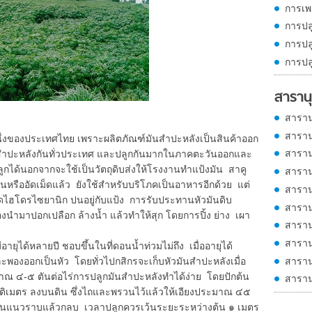
การเพ
การปล
การปล
การปล
สารานุ
สาราน
สาราน
ของประเทศไทย เพราะผลิตภัณฑ์มันสำปะหลังเป็นสินค้าออก
สาราน
สำปะหลังกันทั่วประเทศ และปลูกกันมากในภาคตะวันออกและ
ลูกได้นอกจากจะใช้เป็นวัตถุดิบส่งให้โรงงานทำแป้งมัน สาคู
สาราน
รืออัดเม็ดแล้ว ยังใช้สำหรับบริโภคเป็นอาหารอีกด้วย แต่
สาราน
กรดไฮโดรไซยานิก ปนอยู่กับแป้ง การรับประทานหัวมันดิบ
สาราน
นำมาปอกเปลือก ล้างน้ำ แล้วทำให้สุก โดยการปิ้ง ย่าง เผา
สาราน
สาราน
ได้หลายปี ชอบขึ้นในที่ดอนน้ำท่วมไม่ถึง เมื่ออายุได้
สาราน
พองออกเป็นหัว โดยทั่วไปกสิกรจะเก็บหัวมันสำปะหลังเมื่อ
ณ ๔-๕ ตันต่อไร่การปลูกมันสำปะหลังทำได้ง่าย โดยปักต้น
สาราน
ติเมตร ลงบนดิน ซึ่งไถและพรวนไว้แล้วให้เอียงประมาณ ๔๕
ในแนวราบแล้วกลบ เวลาปลูกควรเว้นระยะระหว่างต้น ๑ เมตร