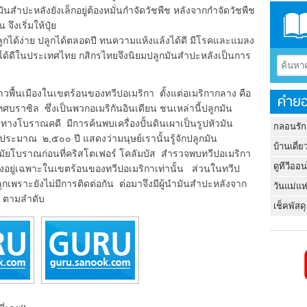
สำปะหลังยังเล็กอยู่ต้องหมั่นกำจัดวัชพืช หลังจากกำจัดวัชพืช
ึงเริ่มให้ปุ๋ย
ได้ง่าย ปลูกได้ตลอดปี ทนความแห้งแล้งได้ดี มีโรคและแมลง
ได้ดีในประเทศไทย กสิกรไทยจึงนิยมปลูกมันสำปะหลังเป็นการ
้นเมืองในเขตร้อนของทวีปอเมริกา ตั้งแต่อเมริกากลาง คือ
คำยอ
ราซิล ซึ่งเป็นพวกอเมริกันอินเดียน ชนเหล่านี้ปลูกมัน
ทางโบราณคดี มีการค้นพบเครื่องปั้นดินเผาเป็นรูปหัวมัน
กลอนรัก
ายุประมาณ ๒,๕๐๐ ปี แสดงว่ามนุษย์เรานั้นรู้จักปลูกมัน
บ้านเดี่ย
ัยโบราณก่อนที่คริสโตเฟอร์ โคลัมบัส สำรวจพบทวีปอเมริกา
ดูทีวีออ
งอยู่เฉพาะในเขตร้อนของทวีปอเมริกาเท่านั้น ส่วนในทวีป
กเพราะยังไม่มีการติดต่อกัน ต่อมาจึงมีผู้นำมันสำปะหลังจาก
วันแม่แห
ย ตามลำดับ
เช็คพัสดุ