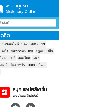
พจนานุกรม
Dictionary Online
ดฮิต
 วันวาเลนไทน์
ประกาศผล O-Net
ว รังสิต
Admission
เกม
กฏอัยการศึก
นไลน์
เกมส์
เพลงใหม่
เพลง
่งชาติ
วันสารทจีน
เทศกาลกินเจ
สนุก แอปพลิเคชั่น
ดาวน์โหลดได้แล้ววันนี้