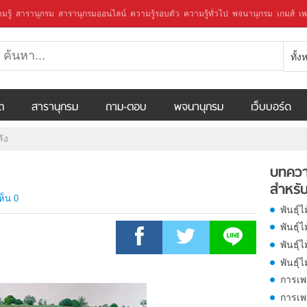
มรู้
สารานุกรม
สารานุกรมออนไลน์
ความรู้รอบตัว
ความรู้ทั่วไป
พจนานุกรม
เกมส์
เพ
ทั้
ีต
สารานุกรม
ถาม-ตอบ
พจนานุกรม
เว็บบอร์ด
ัง
บทควา
สำหรับ
ห็น 0
พันธุ์
พันธุ์
พันธุ์ไ
พันธุ์
การเพ
การเพ