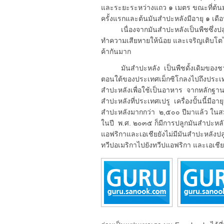
และระยะระหว่างแถว ๑ เมตร ขณะที่ต้นมัน
ครั้งแรกและต้นมันสำปะหลังมีอายุ ๑ เดือน จ
เนื่องจากมันสำปะหลังเป็นพืชซึ่งปลูก
ทำความเสียหายให้น้อย และเจริญเติบโต
ค้ากันมาก
มันสำปะหลัง เป็นพืชดั้งเดิมของชาวพื
ตอนใต้ของประเทศเม็กซิโกลงไปถึงประเทศบ
สำปะหลังเพื่อใช้เป็นอาหาร จากหลักฐาน
สำปะหลังที่ประเทศเปรู เครื่องปั้นนี้มีอ
สำปะหลังมากกว่า ๒,๕๐๐ ปีมาแล้ว ในสม
ในปี พ.ศ. ๒๐๓๕ ก็มีการปลูกมันสำปะหลั
แอฟริกาและเอเชียยังไม่มีมันสำปะหลังปลู
ทวีปอเมริกาไปยังทวีปแอฟริกา และเอเชี