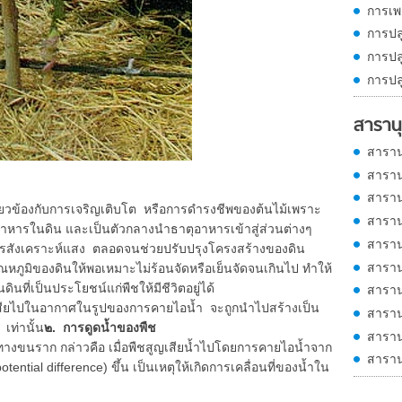
การเพ
การปล
การปล
การปล
สารานุ
สาราน
สาราน
สาราน
กี่ยวข้องกับการเจริญเติบโต หรือการดำรงชีพของต้นไม้เพราะ
สาราน
อาหารในดิน และเป็นตัวกลางนำธาตุอาหารเข้าสู่ส่วนต่างๆ
สาราน
การสังเคราะห์แสง ตลอดจนช่วยปรับปรุงโครงสร้างของดิน
สาราน
ุณหภูมิของดินให้พอเหมาะไม่ร้อนจัดหรือเย็นจัดจนเกินไป ทำให้
ดินที่เป็นประโยชน์แก่พืชให้มีชีวิตอยู่ได้
สาราน
ูญเสียไปในอากาศในรูปของการคายไอน้ำ จะถูกนำไปสร้างเป็น
สาราน
เท่านั้น
๒. การดูดน้ำของพืช
สาราน
นราก กล่าวคือ เมื่อพืชสูญเสียน้ำไปโดยการคายไอน้ำจาก
สาราน
tential difference) ขึ้น เป็นเหตุให้เกิดการเคลื่อนที่ของน้ำใน