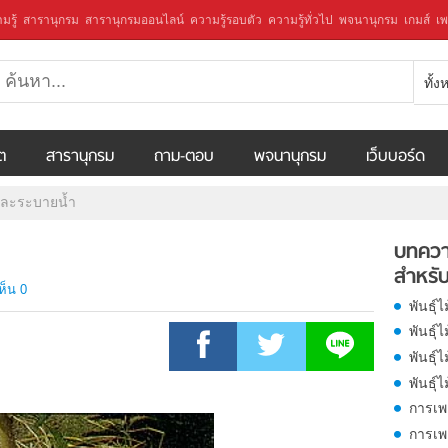
มรู้
สารานุกรม
สารานุกรมออนไลน์
ความรู้รอบตัว
ความรู้ทั่วไป
พจนานุกรม
เกมส์
เพ
ทั้
ีต
สารานุกรม
ถาม-ตอบ
พจนานุกรม
เว็บบอร์ด
และระบายน้ำ
บทควา
สำหรับ
ห็น 0
พันธุ์
พันธุ์
พันธุ์ไ
พันธุ์
การเพ
การเพ