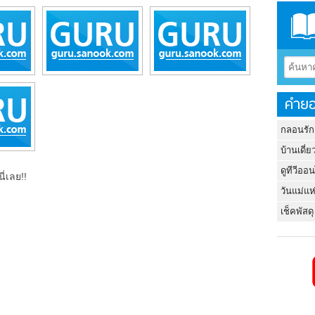
คำยอ
กลอนรัก
บ้านเดี่ย
ดูทีวีออ
ี่เลย!!
วันแม่แห
เช็คพัสดุ