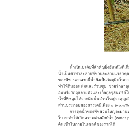
น้ำเป็นปัจจัยที่สำคัญยิ่งอันหนึ่งที่เ
น้ำเป็นตัวทำละลายที่ช่วยละลายแร่ธาตุ
ของพืช นอกจากนี้น้ำยังเป็นวัตถุดิบใน
ทำให้ดินอ่อนนุ่มและร่วนซุย ช่วยรักษาอ
อินทรียวัตถุสลายตัวและเกื้อกูลจุลินทรีย์ใน
น้ำที่พืชดูดได้จากดินนั้นส่วนใหญ่จะส
ส่วนประกอบของสารเคมีเพียง ๐.๑-๐.๓% 
การดูดน้ำของพืชส่วนใหญ่จะผ่านทางข
ใบ จะทำให้เกิดความต่างศักย์น้ำ (water po
ดินเข้าไปภายในเซลล์ของรากได้