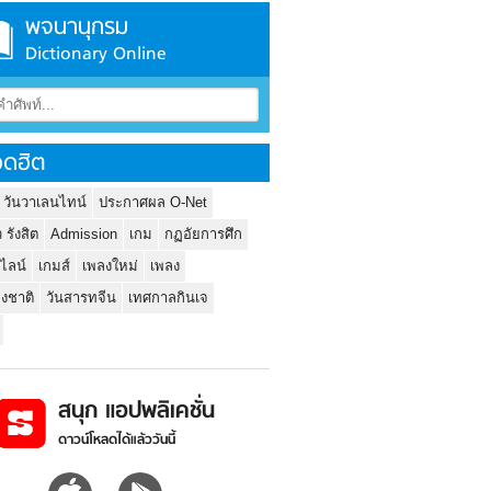
พจนานุกรม
Dictionary Online
ดฮิต
 วันวาเลนไทน์
ประกาศผล O-Net
ว รังสิต
Admission
เกม
กฏอัยการศึก
นไลน์
เกมส์
เพลงใหม่
เพลง
่งชาติ
วันสารทจีน
เทศกาลกินเจ
สนุก แอปพลิเคชั่น
ดาวน์โหลดได้แล้ววันนี้