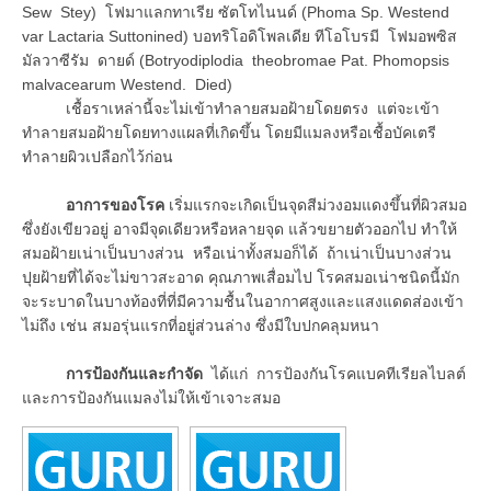
Sew Stey) โฟมาแลกทาเรีย ซัตโทไนนด์ (Phoma Sp. Westend
var Lactaria Suttonined) บอทริโอดิโพลเดีย ทีโอโบรมี โฟมอพซิส
มัลวาซีรัม ดายด์ (Botryodiplodia theobromae Pat. Phomopsis
malvacearum Westend. Died)
เชื้อราเหล่านี้จะไม่เข้าทำลายสมอฝ้ายโดยตรง แต่จะเข้า
ทำลายสมอฝ้ายโดยทางแผลที่เกิดขึ้น โดยมีแมลงหรือเชื้อบัคเตรี
ทำลายผิวเปลือกไว้ก่อน
อาการของโรค
เริ่มแรกจะเกิดเป็นจุดสีม่วงอมแดงขึ้นที่ผิวสมอ
ซึ่งยังเขียวอยู่ อาจมีจุดเดียวหรือหลายจุด แล้วขยายตัวออกไป ทำให้
สมอฝ้ายเน่าเป็นบางส่วน หรือเน่าทั้งสมอก็ได้ ถ้าเน่าเป็นบางส่วน
ปุยฝ้ายที่ได้จะไม่ขาวสะอาด คุณภาพเสื่อมไป โรคสมอเน่าชนิดนี้มัก
จะระบาดในบางท้องที่ที่มีความชื้นในอากาศสูงและแสงแดดส่องเข้า
ไม่ถึง เช่น สมอรุ่นแรกที่อยู่ส่วนล่าง ซึ่งมีใบปกคลุมหนา
การป้องกันและกำจัด
ได้แก่ การป้องกันโรคแบคทีเรียลไบลต์
และการป้องกันแมลงไม่ให้เข้าเจาะสมอ