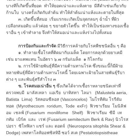
บางทีก็เกิดขึ้นที่ยอด ทำให้ยอดเน่าและแห้งตาย มีสีดำเช่นเกี่ยวกับ
ก้านใบ บางครั้งเกิดกับลำต้น ทำให้ลำต้นเน่าแห้งและตายในที่สุด
๓. เกิดขึ้นที่สมอ เริ่มแรกจะเกิดเป็นจุดกลมๆ ฉ่ำน้ำ ที่ผิว
เปลือกสมอดิบ แล้วค่อย ๆ ขยายตัวโตขึ้น ทำให้เป็นช่องทางของเชื้อ
ราอื่น ๆ เข้าทำลาย จึงทำให้สมอเน่าและแห้งร่วงไปทั้งสมอ
การป้องกันและกำจัด
มีวิธีการคล้ายกับโรคพืชชนิดอื่น ๆ คือ
๑. ทำลายเชื้อโรคที่ติดมากับเมล็ด โดยการคลุกด้วยยาเคมี
เช่น ยาแคพแทน ในอัตรา ๖.๗ กรัม/เมล็ด ๑ กิโลกรัม
๒. การใช้ฝ้ายพันธุ์ที่มีความต้านทานโรค ซึ่งขณะนี้ก็มีฝ้าย
หลายพันธุ์ที่มีความต้านทานโรคนี้ โดยเฉพาะฝ้ายในสายพันธุ์รีบา
ต่าง ๆ และพันธุ์ศรีสำโรง ๓
ข
. โรคสมอเน่าอื่น ๆ
ซึ่งเกิดได้จากเชื้อราหลายชนิดเท่าที่
ตรวจพบมี มาลัสเทลา แอเรีย บาทิสทา ไลมา (Malustela aeria,
Batista Lima) วัสคอนซีลอส (Vasconcelos) ไมโรทีคัม โรรีดัม
ทอด (Myrothecoum roridum, Tode exFr) ฟิวซาเรียม โมนิลิฟ
อม เชลฟ์ (Fusarium monilifome Shelf) ฟิวซาเรียม ซีมี เท
กทัม เบิร์ค และ เรฟ (Fusarium semitectum Berk & Rav) นิวโรส
ปอรา ซิโทฟิลา แชร์ และ ดอดจ์ (Neurospora sitophila Shear &
Dodge) เพสทาโลทิออฟซิสทิอี ซอว์ สเต (Pestalotiopsistheae