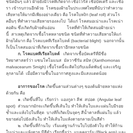
ชนิดอื่นๆ แล้ว ฝ้ายยังมีโรคที่เกิดจาก เชื้อไวรัส เชื้อบัคเตรี และเชื้อ
รา เข้ารบกวนอีกด้วย โรคของฝ้ายในประเทศไทยที่นับว่าทำความ
เสียหายให้มากมีเพียงอย่างเดียว คือ โรคใบหงิก (leaf roll) ส่วนโร
คอื่นๆ ที่ทำความเสียหายรองลงไป ได้แก่ โรคสมอเน่าและโรคเน่า
คอดิน ซึ่งเกิดกับฝ้ายต้นอ่อน โรคที่ทำให้เกิดสมอฝ้ายเน่า
นี้ สาเหตุเกิดจากเชื้อโรคหลายชนิด ชนิดที่ทำความเสียหายให้แก่
ฝ้ายได้มาก คือ โรคแบคทีเรียลไบลต์ (bacterial blight) นอกจากนั้น
ก็เป็นโรคสมอเน่าที่เกิดจากเชื้อราอีกหลายชนิด
ก. โรคแบคทีเรียลไบลต์
เกิดจากเชื้อบัคเตรีที่มีชื่อ
วิทยาศาสตร์ว่า แซนโทโมแนส มัลวาซีรัม สมิท (Xanthomonas
malvacearum Smigh) เชื้อโรคนี้จะติดไปกับเมล็ดพันธุ์ และเจริญ
ลุกลามได้ เมื่อมีความชื้นในอากาศสูงและมีแสงแดดน้อย
อาการของโรค
เกิดขึ้นตามส่วนต่างๆ ของต้นฝ้ายหลายแห่ง
ด้วยกัน คือ
๑. เกิดขึ้นที่ใบ เรียกว่า แองกูลา ลีฟ สปอต (Angular leaf
spot) ส่วนมากมักจะเกิดขึ้นที่เส้นใบ ทำให้เส้นใบและแผ่นใบมีรอย
ช้ำและแห้งไปในที่สุด บางทีก็เกิดเป็นจุดๆ สีน้ำตาลที่แผ่นใบ แล้ว
ขยายต่อไปยังเส้นใบ ทำให้เส้นใบแห้งตายกลายเป็นสีดำ
๒. เกิดขึ้นที่ก้านใบ เริ่มแต่ฐานก้านใบไปยังตัวใบ ทำให้ก้าน
ใบเน่าและแห้งตาย มีสีดำ เรียกชื่อว่า แบลคอาร์ม (Black arm) และ