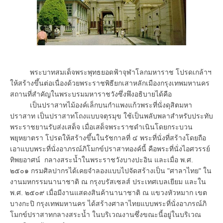
พระบาทสมเด็จพระพุทธยอดฟ้าจุฬาโลกมหาราช โปรดเกล้าฯ
ให้สร้างขึ้นต่อเนื่องด้วยพระราชพิธียกเสาหลักเมืองกรุงเทพมหานคร
สถานที่สำคัญในพระบรมมหาราชวังซึ่งพึงอธิบายได้คือ
เป็นปราสาทไม้องค์เล็กบนกำแพงแก้วพระที่นั่งดุสิตมหา
ปราสาท เป็นปราสาทโถงแบบจตุรมุข ใช้เป็นพลับพลาสำหรับประทับ
พระราชยานรับส่งเสด็จ เมื่อเสด็จพระราชดำเนินโดยกระบวน
พยุหยาตรา โปรดให้สร้างขึ้นในรัชกาลที่ ๔ พระที่นั่งที่สร้างโดยถือ
เอาแบบพระที่นั่งอาภรณ์ภิโมกข์ปราสาทองค์นี้ คือพระที่นั่งไอศวรรย์
ทิพยอาศน์ กลางสระน้ำในพระราชวังบางปะอิน และเมื่อ พ.ศ.
๒๕๐๑ กรมศิลปากรได้เคยจำลองแบบไปจัดสร้างเป็น "ศาลาไทย" ใน
งานมหกรรมนานาชาติ ณ กรุงบรัสเซลส์ ประเทศเบลเยียม และใน
พ.ศ. ๒๕๐๙ เมื่อมีงานแสดงสินค้านานาชาติ ณ แขวงหัวหมาก เขต
บางกะปิ กรุงเทพมหานคร ได้สร้างศาลาไทยแบบพระที่นั่งอาภรณ์ภิ
โมกข์ปราสาทกลางสระน้ำ ในบริเวณงานซึ่งขณะนี้อยู่ในบริเวณ