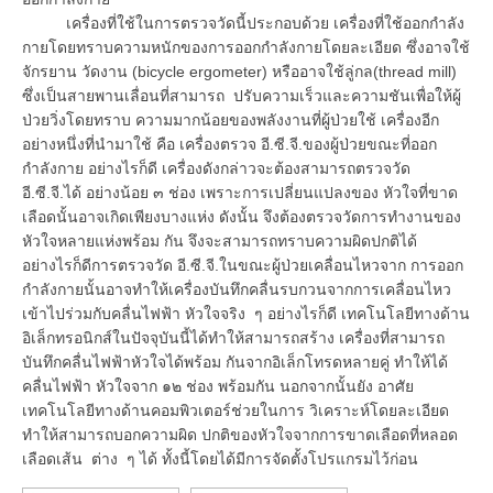
เครื่องที่ใช้ในการตรวจวัดนี้ประกอบด้วย เครื่องที่ใช้ออกกำลัง
กายโดยทราบความหนักของการออกกำลังกายโดยละเอียด ซึ่งอาจใช้
จักรยาน วัดงาน (bicycle ergometer) หรืออาจใช้ลู่กล(thread mill)
ซึ่งเป็นสายพานเลื่อนที่สามารถ ปรับความเร็วและความชันเพื่อให้ผู้
ป่วยวิ่งโดยทราบ ความมากน้อยของพลังงานที่ผู้ป่วยใช้ เครื่องอีก
อย่างหนึ่งที่นำมาใช้ คือ เครื่องตรวจ อี.ซี.จี.ของผู้ป่วยขณะที่ออก
กำลังกาย อย่างไรก็ดี เครื่องดังกล่าวจะต้องสามารถตรวจวัด
อี.ซี.จี.ได้ อย่างน้อย ๓ ช่อง เพราะการเปลี่ยนแปลงของ หัวใจที่ขาด
เลือดนั้นอาจเกิดเพียงบางแห่ง ดังนั้น จึงต้องตรวจวัดการทำงานของ
หัวใจหลายแห่งพร้อม กัน จึงจะสามารถทราบความผิดปกติได้
อย่างไรก็ดีการตรวจวัด อี.ซี.จี.ในขณะผู้ป่วยเคลื่อนไหวจาก การออก
กำลังกายนั้นอาจทำให้เครื่องบันทึกคลื่นรบกวนจากการเคลื่อนไหว
เข้าไปร่วมกับคลื่นไฟฟ้า หัวใจจริง ๆ อย่างไรก็ดี เทคโนโลยีทางด้าน
อิเล็กทรอนิกส์ในปัจจุบันนี้ได้ทำให้สามารถสร้าง เครื่องที่สามารถ
บันทึกคลื่นไฟฟ้าหัวใจได้พร้อม กันจากอิเล็กโทรดหลายคู่ ทำให้ได้
คลื่นไฟฟ้า หัวใจจาก ๑๒ ช่อง พร้อมกัน นอกจากนั้นยัง อาศัย
เทคโนโลยีทางด้านคอมพิวเตอร์ช่วยในการ วิเคราะห์โดยละเอียด
ทำให้สามารถบอกความผิด ปกติของหัวใจจากการขาดเลือดที่หลอด
เลือดเส้น ต่าง ๆ ได้ ทั้งนี้โดยได้มีการจัดตั้งโปรแกรมไว้ก่อน