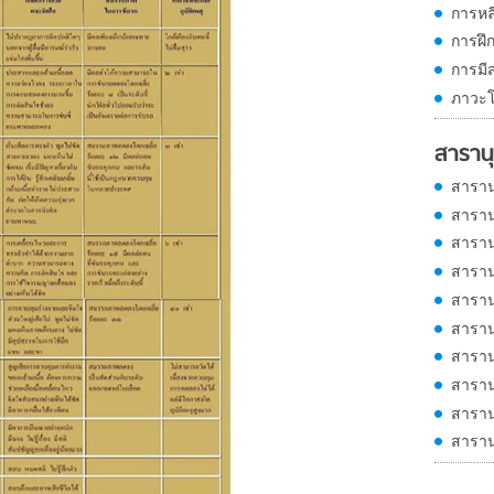
การหลี
การฝึก
การมี
ภาวะโ
สารานุ
สาราน
สาราน
สาราน
สาราน
สาราน
สาราน
สาราน
สาราน
สาราน
สาราน