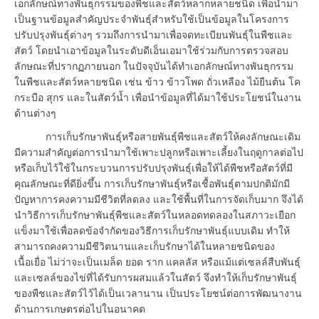
เอกลักษณ์ทางพันธุกรรมของพืชและสัตว์หลากหลายชนิด เพื่อนำมา
เป็นฐานข้อมูลสำคัญประจำพันธุ์สำหรับใช้เป็นข้อมูลในโครงการ
ปรับปรุงพันธุ์ต่างๆ รวมถึงการนำมาเพื่อจดทะเบียนพันธุ์ในพืชและ
สัตว์ โดยนำเอาข้อมูลในระดับดีเอ็นเอมาใช้ร่วมกับการตรวจสอบ
ลักษณะที่ปรากฏภายนอก ในปัจจุบันได้ทำเอกลักษณ์ทางพันธุกรรม
ในพืชและสัตว์หลายชนิด เช่น ข้าว ข้าวโพด ถั่วเหลือง ไม้ยืนต้น โค
กระบือ สุกร และในสัตว์น้ำ เพื่อนำข้อมูลที่ได้มาใช้ประโยชน์ในงาน
ด้านต่างๆ
การเก็บรักษาพันธุ์หรือสายพันธุ์พืชและสัตว์ให้คงลักษณะเดิม
มีความสำคัญต่อการนำมาใช้เพาะปลูกหรือเพาะเลี้ยงในฤดูกาลต่อไป
หรือเก็บไว้ใช้ในกระบวนการปรับปรุงพันธุ์เพื่อให้ได้พืชหรือสัตว์ที่มี
คุณลักษณะที่ดียิ่งขึ้น การเก็บรักษาพันธุ์หรือเชื้อพันธุ์ตามปกติมักมี
ปัญหาการคงความมีชีวิตที่ลดลง และใช้พื้นที่ในการจัดเก็บมาก จึงได้
นำวิธีการเก็บรักษาพันธุ์พืชและสัตว์ในหลอดทดลองในสภาวะเยือก
แข็งมาใช้เพื่อลดข้อจำกัดของวิธีการเก็บรักษาพันธุ์แบบเดิม ทำให้
สามารถคงความมีชีวิตนานและเก็บรักษาได้ในหลายชนิดของ
เนื้อเยื่อ ไม่ว่าจะเป็นเมล็ด ยอด ราก แคลลัส หรือแม้แต่เซลล์สืบพันธุ์
และเซลล์ของไข่ที่ได้รับการผสมแล้วในสัตว์ จึงทำให้เก็บรักษาพันธุ์
ของพืชและสัตว์ไว้ได้เป็นเวลานาน เป็นประโยชน์ต่อการพัฒนางาน
ด้านการเกษตรต่อไปในอนาคต