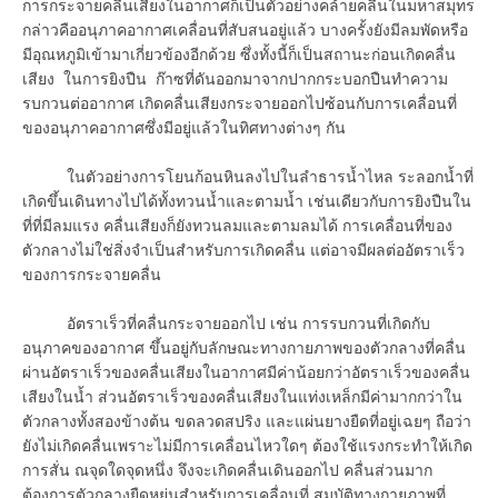
การกระจายคลื่นเสียงในอากาศก็เป็นตัวอย่างคล้ายคลื่นในมหาสมุทร
กล่าวคืออนุภาคอากาศเคลื่อนที่สับสนอยู่แล้ว บางครั้งยังมีลมพัดหรือ
มีอุณหภูมิเข้ามาเกี่ยวข้องอีกด้วย ซึ่งทั้งนี้ก็เป็นสถานะก่อนเกิดคลื่น
เสียง ในการยิงปืน ก๊าซที่ดันออกมาจากปากกระบอกปืนทำความ
รบกวนต่ออากาศ เกิดคลื่นเสียงกระจายออกไปซ้อนกับการเคลื่อนที่
ของอนุภาคอากาศซึ่งมีอยู่แล้วในทิศทางต่างๆ กัน
ในตัวอย่างการโยนก้อนหินลงไปในลำธารน้ำไหล ระลอกน้ำที่
เกิดขึ้นเดินทางไปได้ทั้งทวนน้ำและตามน้ำ เช่นเดียวกับการยิงปืนใน
ที่ที่มีลมแรง คลื่นเสียงก็ยังทวนลมและตามลมได้ การเคลื่อนที่ของ
ตัวกลางไม่ใช่สิ่งจำเป็นสำหรับการเกิดคลื่น แต่อาจมีผลต่ออัตราเร็ว
ของการกระจายคลื่น
อัตราเร็วที่คลื่นกระจายออกไป เช่น การรบกวนที่เกิดกับ
อนุภาคของอากาศ ขึ้นอยู่กับลักษณะทางกายภาพของตัวกลางที่คลื่น
ผ่านอัตราเร็วของคลื่นเสียงในอากาศมีค่าน้อยกว่าอัตราเร็วของคลื่น
เสียงในน้ำ ส่วนอัตราเร็วของคลื่นเสียงในแท่งเหล็กมีค่ามากกว่าใน
ตัวกลางทั้งสองข้างต้น ขดลวดสปริง และแผ่นยางยืดที่อยู่เฉยๆ ถือว่า
ยังไม่เกิดคลื่นเพราะไม่มีการเคลื่อนไหวใดๆ ต้องใช้แรงกระทำให้เกิด
การสั่น ณจุดใดจุดหนึ่ง จึงจะเกิดคลื่นเดินออกไป คลื่นส่วนมาก
ต้องการตัวกลางยืดหยุ่นสำหรับการเคลื่อนที่ สมบัติทางกายภาพที่