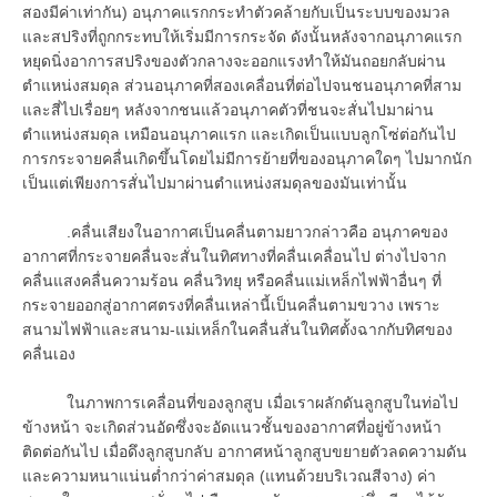
สองมีค่าเท่ากัน) อนุภาคแรกกระทำตัวคล้ายกับเป็นระบบของมวล
และสปริงที่ถูกกระทบให้เริ่มมีการกระจัด ดังนั้นหลังจากอนุภาคแรก
หยุดนิ่งอาการสปริงของตัวกลางจะออกแรงทำให้มันถอยกลับผ่าน
ตำแหน่งสมดุล ส่วนอนุภาคที่สองเคลื่อนที่ต่อไปจนชนอนุภาคที่สาม
และสี่ไปเรื่อยๆ หลังจากชนแล้วอนุภาคตัวที่ชนจะสั่นไปมาผ่าน
ตำแหน่งสมดุล เหมือนอนุภาคแรก และเกิดเป็นแบบลูกโซ่ต่อกันไป
การกระจายคลื่นเกิดขึ้นโดยไม่มีการย้ายที่ของอนุภาคใดๆ ไปมากนัก
เป็นแต่เพียงการสั่นไปมาผ่านตำแหน่งสมดุลของมันเท่านั้น
.คลื่นเสียงในอากาศเป็นคลื่นตามยาวกล่าวคือ อนุภาคของ
อากาศที่กระจายคลื่นจะสั่นในทิศทางที่คลื่นเคลื่อนไป ต่างไปจาก
คลื่นแสงคลื่นความร้อน คลื่นวิทยุ หรือคลื่นแม่เหล็กไฟฟ้าอื่นๆ ที่
กระจายออกสู่อากาศตรงที่คลื่นเหล่านี้เป็นคลื่นตามขวาง เพราะ
สนามไฟฟ้าและสนาม-แม่เหล็กในคลื่นสั่นในทิศตั้งฉากกับทิศของ
คลื่นเอง
ในภาพการเคลื่อนที่ของลูกสูบ เมื่อเราผลักดันลูกสูบในท่อไป
ข้างหน้า จะเกิดส่วนอัดซึ่งจะอัดแนวชั้นของอากาศที่อยู่ข้างหน้า
ติดต่อกันไป เมื่อดึงลูกสูบกลับ อากาศหน้าลูกสูบขยายตัวลดความดัน
และความหนาแน่นต่ำกว่าค่าสมดุล (แทนด้วยบริเวณสีจาง) ค่า