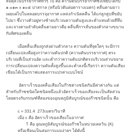
สมดุลในบรรยากาศทั่วๆ ไป คือ ความดันบรรยากาศซึ่งเทียบได้กับ
๑.๐๑๓ x ๑๐๕ ปาสกาล (หรือนิวตันต่อตารางเมตร) คลื่นตามยาว
เผยแผ่ไปในหลอดบรรจุอากาศ แหล่งกำเนิดคลื่น ได้แก่ลูกสูบที่ขยับ
ไปมา ซึ่งวางตัวอยู่ทางซ้ายบริเวณความดันสูงและต่ำแทนด้วยสีทึบ
และจางตามลำดับคลื่นตามยาวคือ คลื่นที่การสั่นของตัวกลางขนาน
กับทิศของคลื่น
เมื่อคลื่นเสียงถูกส่งผ่านตัวกลาง ความดันที่จุดใดๆ จะมีการ
เปลี่ยนแปลงคือสูงกว่าความดันปกติ (ความดันบรรยากาศ) ตรง
บริเวณที่เป็นส่วนอัด และต่ำกว่าความดันปกติตรงบริเวณส่วนขยาย
การเปลี่ยนแปลงความดันทั้งสูงขึ้นและต่ำลงนี้เรียกว่า ความดันเสียง
เขียนได้เป็นกราฟแสดงการแปรค่าแบบไซน์
อัตราเร็วของคลื่นเสียงในก๊าซต่างชนิดกันมีค่าต่างกัน แต่
สำหรับก๊าซชนิดใดชนิดหนึ่งแล้วอัตราเร็วของเสียงจะเป็นสัดส่วน
โดยตรงกับกรณฑ์ที่สองของอุณหภูมิสัมบูรณ์ของก๊าซชนิดนั้น คือ
c = 331.4 273เมตร/วินาที
เมื่อ c คือ อัตราเร็วของเสียงในอากาศ
T คือ อุณหภูมิสัมบูรณ์ของก๊าซในหน่วยเคลวิน (K)
หรือเขียนเป็นสมการแบบง่ายๆ ได้ดังนี้