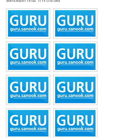
หลีกเลี่ยงการก้ม การโก้งโค้ง