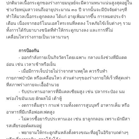
ปกติมวลเนื้อกระดูกของร่างกายมนุษย์จะมีความหนาแน่นสูงสุดอยู่่ใน
ช่วงวัยหนุ่มสาวจนถึงอายุประมาณ ๓๐ ปี จากนั้นจะมีปัจจัยต่างๆที่
ทำให้มวลเนื้อกระดูกลดลง ได้แก่ อายุเพิ่มมากขึ้น การหมดประจำ
เดือน เนื่องจากฮอร์โมนเอสโทรเจนที่ลดลง โรคภัยไข้เจ็บต่างๆ รวม
ทั้งการได้รับยาบางชนิดที่ทำให้กระดูกบางลง และการที่ไม่
เคลื่อนไหวร่างกายเป็นเวลานานๆ
การป้องกัน
- ออกกำลังกายเป็นกิจวัตรโดยเฉพาะ กลางแจ้งช่วงที่มีแดด
อ่อน เช่น เวลาเช้าหรือเย็น
- เมื่อมีการเจ็บป่วยไม่ว่าจากสาเหตุใด ควรรีบทำ
กายภาพบำบัด หรือเคลื่อนไหว ส่วนต่างๆของร่างกายให้เร็วที่สุดเท่า
ที่สภาพร่างกายจะเอื้ออำนวย
- รับประทานอาหารที่มีแคลเซียมสูง เช่น ปลากระป๋อง นม
พร่องไขมันเนย ผักผลไม้ เต้าหู้
- งดการดื่มสุรา กาแฟ รวมทั้งงดการสูบบุหรี่ อาหารเค็ม หรือ
อาหารที่มีเกลือฟอสเฟตสูง
- ไม่ควรซื้อยารับประทานเอง เช่น ยาลูกกลอน เพราะมักมีสา
รสเตียรอยด์ผสมอยู่
- พยายามให้กระดูกสันหลังตั้งตรงขณะที่อยู่ในอิริยาบถต่างๆ