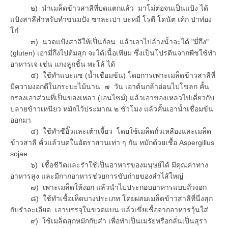
๒) นำเมล็ดข้าวสาลีที่บดแตกแล้ว มาโม่ต่อจนเป็นแป้ง ได้
แป้งสาลีสำหรับทำขนมปัง ซาละเปา บะหมี่ โรตี โดนัต เค้ก ปาท๋อง
โก๋
๓) นวดแป้งสาลีให้เป็นก้อน แล้วเอาไปล้างน้ำจะได้ "มี่กึง"
(gluten) เอามี่กึงไปต้มสุก จะได้เนื้อเทียม ซึ่งเป็นโปรตีนจากพืชใช้ทำ
อาหารเจ เช่น แกงลูกชิ้น พะโล้ ได้
๔) ใช้ทำแบะแซ (น้ำเชื่อมข้น) โดยการเพาะเมล็ดข้าวสาลีที่
มีความงอกดีในกระบะไม้นาน ๗ วัน เอาต้นกล้าอ่อนไปโขลก คั้น
กรองเอาส่วนที่เป็นของเหลว (เอนไซม์) แล้วเอาของเหลวไปเคี่ยวกับ
ปลายข้าวเหนียว หมักไว้ประมาณ ๒ ชั่วโมง แล้วคั้นเอาน้ำเชื่อมข้น
ออกมา
๕) ใช้ทำซีอิ๊วและเต้าเจี้ยว โดยใช้เมล็ดถั่วเหลืองและเมล็ด
ข้าวสาลี คั่วแล้วบดในอัตราส่วนเท่า ๆ กัน หมักด้วยเชื้อ Aspergillus
sojae
๖) เชื้อชีวิตและรำใช้เป็นอาหารของมนุษย์ได้ มีคุณค่าทาง
อาหารสูง และมีกากอาหารช่วยการขับถ่ายของลำไส้ใหญ่
๗) เพาะเมล็ดให้งอก แล้วนำไปประกอบอาหารแบบถั่วงอก
๘) ใช้ทำเชื้อเห็ดบางประเภท โดยผสมเมล็ดข้าวสาลีที่นึ่งสุก
กับรำละเอียด เอาบรรจุในขวดแบน แล้วเขี่ยเชื้อจากอาหารวุ้นใส่
๙) ใช้เมล็ดสุกหมักกับส่า เพื่อทำเป็นเมรัยหรือกลั่นเป็นสุรา