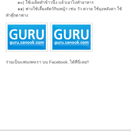
๑๐) ใช้เมล็ดทำข้าวนึ่ง แล้วเอาไปทำอาหาร
๑๑) ฟางใช้เลี้ยงสัตว์กินหญ้า เช่น วัว ควาย ใช้มุงหลังคา ใช้
ทำตุ๊กตาฟาง
ร่วมเป็นแฟนเพจเรา บน Facebook..ได้ที่นี่เลย!!