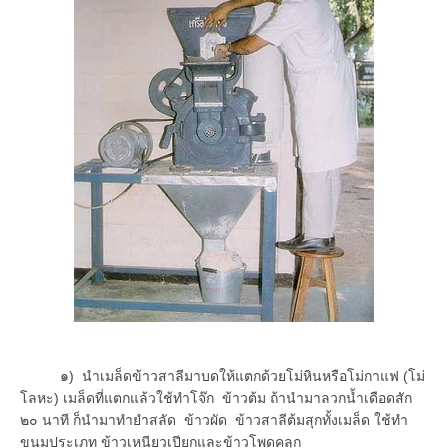
๑) นำเมล็ดข้าวสาลีมาบดให้แตกด้วยโม่หินหรือโม่กาแฟ (โม่
โลหะ) เมล็ดที่แตกแล้วใช้ทำโจ๊ก ข้าวต้ม ถ้านำมาลวกน้ำเดือดสัก
๒๐ นาที ก็นำมาทำยำสลัด ข้าวผัด ข้าวสาลีต้มสุกทั้งเมล็ด ใช้ทำ
ขนมประเภท ข้าวเหนียวเปียกและข้าวโพดคลุก