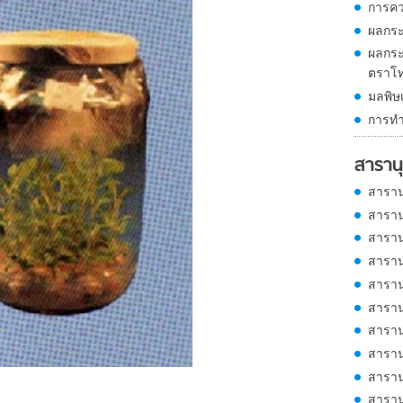
การคว
ผลกระท
ผลกระ
ตราโท
มลพิษเ
การทำ
สารานุ
สาราน
สาราน
สาราน
สาราน
สาราน
สาราน
สาราน
สาราน
สาราน
สาราน