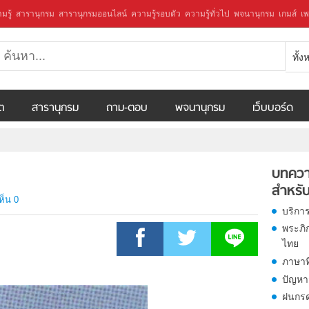
มรู้
สารานุกรม
สารานุกรมออนไลน์
ความรู้รอบตัว
ความรู้ทั่วไป
พจนานุกรม
เกมส์
เพ
ทั้
ีต
สารานุกรม
ถาม-ตอบ
พจนานุกรม
เว็บบอร์ด
บทควา
สำหรับ
ห็น 0
บริการ
พระภิ
ไทย
ภาษาท
ปัญหาส
ฝนกร