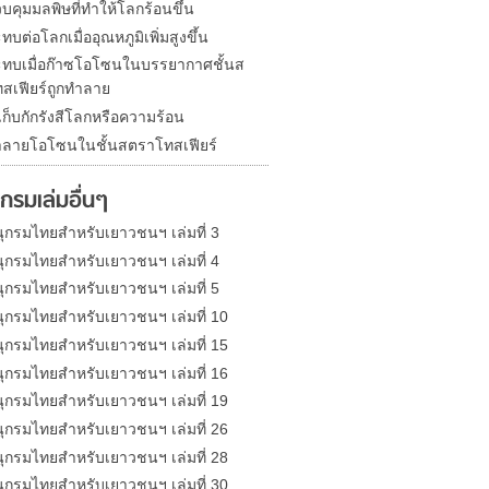
บคุมมลพิษที่ทำให้โลกร้อนขึ้น
บต่อโลกเมื่ออุณหภูมิเพิ่มสูงขึ้น
ทบเมื่อก๊าซโอโซนในบรรยากาศชั้นส
สเฟียร์ถูกทำลาย
ก็บกักรังสีโลกหรือความร้อน
ลายโอโซนในชั้นสตราโทสเฟียร์
กรมเล่มอื่นๆ
ุกรมไทยสำหรับเยาวชนฯ เล่มที่ 3
ุกรมไทยสำหรับเยาวชนฯ เล่มที่ 4
ุกรมไทยสำหรับเยาวชนฯ เล่มที่ 5
ุกรมไทยสำหรับเยาวชนฯ เล่มที่ 10
ุกรมไทยสำหรับเยาวชนฯ เล่มที่ 15
ุกรมไทยสำหรับเยาวชนฯ เล่มที่ 16
ุกรมไทยสำหรับเยาวชนฯ เล่มที่ 19
ุกรมไทยสำหรับเยาวชนฯ เล่มที่ 26
ุกรมไทยสำหรับเยาวชนฯ เล่มที่ 28
ุกรมไทยสำหรับเยาวชนฯ เล่มที่ 30