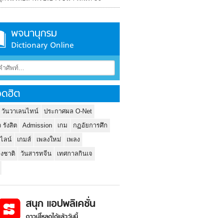
พจนานุกรม
Dictionary Online
ดฮิต
 วันวาเลนไทน์
ประกาศผล O-Net
ว รังสิต
Admission
เกม
กฏอัยการศึก
นไลน์
เกมส์
เพลงใหม่
เพลง
่งชาติ
วันสารทจีน
เทศกาลกินเจ
สนุก แอปพลิเคชั่น
ดาวน์โหลดได้แล้ววันนี้