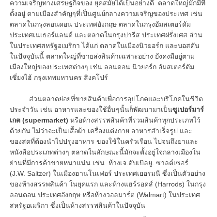
ความเจริญทางเศรษฐกิจของ ยุคสมัยได้เป็นอย่างดี ตลาดใหญ่มักมีที่
ตั้งอยู่ ตามเมืองสำคัญๆที่เป็นศูนย์กลางความเจริญของประเทศ เช่น
ตลาดในกรุงลอนดอน ประเทศอังกฤษ ตลาดในกรุงอัมสเตอร์ดัม
ประเทศเนเธอร์แลนด์ และตลาดในกรุงปารีส ประเทศฝรั่งเศส ส่วน
ในประเทศสหรัฐอเมริกา ได้แก่ ตลาดในเมืองนิวยอร์ก และบอสตัน
ในปัจจุบันนี้ ตลาดใหญ่ที่ขายส่งสินค้าเฉพาะอย่าง ยังคงมีอยู่ตาม
เมืองใหญ่ของประเทศต่างๆ เช่น ลอนดอน นิวยอร์ก อัมสเตอร์ดัม
เซี่ยงไฮ้ กรุงเทพมหานคร สิงคโปร์
ส่วนตลาดย่อยที่ขายสินค้าเพื่อการอุปโภคและบริโภคในชีวิต
ประจำวัน เช่น อาหารและของใช้อื่นๆนั้นก็พัฒนามาเป็น
ซูเปอร์มาร์
เกต (supermarket)
หรือห้างสรรพสินค้าที่รวมสินค้าทุกประเภทไว้
ด้วยกัน ไม่ว่าจะเป็นเสื้อผ้า เครื่องแต่งกาย อาหารสำเร็จรูป และ
ของสดที่ต้องนำไปปรุงอาหาร ของใช้ในครัวเรือน ไปจนถึงยาและ
หนังสือประเภทต่างๆ ตลาดในลักษณะนี้มักจะตั้งอยู่ใจกลางเมืองใน
ย่านที่มีการค้าขายหนาแน่น เช่น ห้างเจ.ดับเบิลยู. ซาลต์เซอร์
(J.W. Saltzer) ในเมืองฮานโนเฟอร์ ประเทศเยอรมนี ซึ่งเป็นตัวอย่าง
ของห้างสรรพสินค้า ในยุคแรก และห้างแฮร์รอดส์ (Harrods) ในกรุง
ลอนดอน ประเทศอังกฤษ หรือห้างวอลมาร์ต (Walmart) ในประเทศ
สหรัฐอเมริกา ซึ่งเป็นห้างสรรพสินค้าในปัจจุบัน