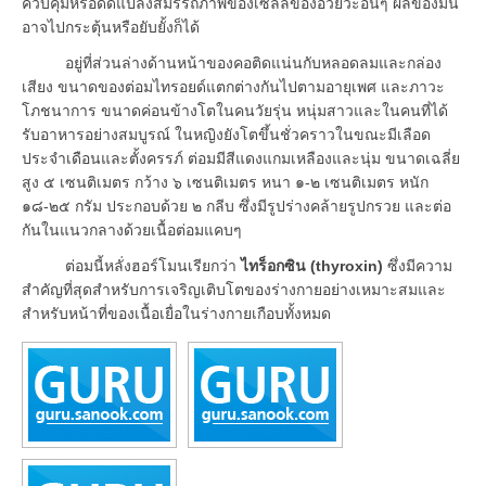
ควบคุมหรือดัดแปลงสมรรถภาพของเซลล์ของอวัยวะอื่นๆ ผลของมัน
อาจไปกระตุ้นหรือยับยั้งก็ได้
อยู่ที่ส่วนล่างด้านหน้าของคอติดแน่นกับหลอดลมและกล่อง
เสียง ขนาดของต่อมไทรอยด์แตกต่างกันไปตามอายุเพศ และภาวะ
โภชนาการ ขนาดค่อนข้างโตในคนวัยรุ่น หนุ่มสาวและในคนที่ได้
รับอาหารอย่างสมบูรณ์ ในหญิงยังโตขึ้นชั่วคราวในขณะมีเลือด
ประจำเดือนและตั้งครรภ์ ต่อมมีสีแดงแกมเหลืองและนุ่ม ขนาดเฉลี่ย
สูง ๕ เซนติเมตร กว้าง ๖ เซนติเมตร หนา ๑-๒ เซนติเมตร หนัก
๑๘-๒๕ กรัม ประกอบด้วย ๒ กลีบ ซึ่งมีรูปร่างคล้ายรูปกรวย และต่อ
กันในแนวกลางด้วยเนื้อต่อมแคบๆ
ต่อมนี้หลั่งฮอร์โมนเรียกว่า
ไทร็อกซิน (thyroxin)
ซึ่งมีความ
สำคัญที่สุดสำหรับการเจริญเติบโตของร่างกายอย่างเหมาะสมและ
สำหรับหน้าที่ของเนื้อเยื่อในร่างกายเกือบทั้งหมด