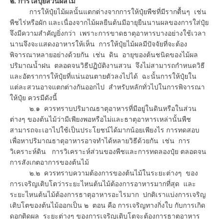
๒. การใส่ปุ๋ยสวนผลไม้
การให้ปุ๋ยไม้ผลนั้นแตกต่างจากการให้ปุ๋ยพืชที่มีรากตื้นๆ เช่น
พืชไร่หรือผัก และเนื่องจากไม้ผลยืนต้นมีอายุยืนนานผลของการใส่ปุ๋ย
จึงมีความสำคัญยิ่งกว่า เพราะการขาดธาตุอาหารบางอย่างใช้เวลา
นานจึงจะแสดงอาหารให้เห็น การให้ปุ๋ยไม้ผลมีปัจจัยที่จะต้อง
พิจารณาหลายอย่างด้วยกัน เช่น ดิน อายุของต้นชนิดของไม้ผล
ปริมาณน้ำฝน ตลอดจนวิธีปฏิบัติงานสวน จึงไม่สามารถกำหนดวิธี
และอัตราการให้ปุ๋ยที่แน่นอนตายตัวลงไปได้ ฉะนั้นการให้ปุ๋ยใน
แต่ละสวนอาจแตกต่างกันออกไป สำหรับหลักทั่วไปในการพิจารณา
ให้ปุ๋ย ควรมีดังนี้
๒.๑ ควรทราบปริมาณธาตุอาหารที่มีอยู่ในดินหรือในส่วน
ต่างๆ ของต้นไม้ว่ามีเพียงพอหรือไม่และธาตุอาหารเหล่านั้นพืช
สามารถจะเอาไปใช้เป็นประโยชน์ได้มากน้อยเพียงไร การทดสอบ
เพื่อหาปริมาณธาตุอาหารอาจทำได้หลายวิธีด้วยกัน เช่น การ
วิเคราะห์ดิน การวิเคราะห์ส่วนของพืชและการทดลองปุ๋ย ตลอดจน
การสังเกตอาการของต้นไม้
๒.๒ ควรทราบความต้องการของต้นไม้ในระยะต่างๆ ของ
การเจริญเติบโตว่าระยะไหนต้นไม้ต้องการอาหารมากที่สุด และ
ระยะไหนต้นไม้ต้องการธาตุอาหารอะไรมาก ปกติเราแบ่งการเจริญ
เติบโตของต้นไม้ออกเป็น ๒ ตอน คือ การเจริญทางกิ่งใบ กับการเกิด
ดอกติดผล ระยะต่างๆ ของการเจริญเติบโตจะต้องการธาตุอาหาร