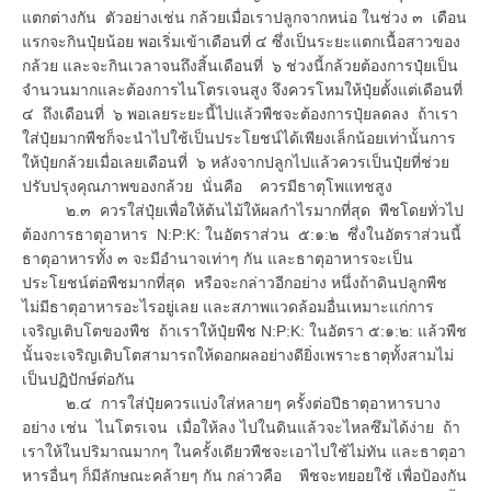
แตกต่างกัน ตัวอย่างเช่น กล้วยเมื่อเราปลูกจากหน่อ ในช่วง ๓ เดือน
แรกจะกินปุ๋ยน้อย พอเริ่มเข้าเดือนที่ ๔ ซึ่งเป็นระยะแตกเนื้อสาวของ
กล้วย และจะกินเวลาจนถึงสิ้นเดือนที่ ๖ ช่วงนี้กล้วยต้องการปุ๋ยเป็น
จำนวนมากและต้องการไนโตรเจนสูง จึงควรโหมให้ปุ๋ยตั้งแต่เดือนที่
๔ ถึงเดือนที่ ๖ พอเลยระยะนี้ไปแล้วพืชจะต้องการปุ๋ยลดลง ถ้าเรา
ใส่ปุ๋ยมากพืชก็จะนำไปใช้เป็นประโยชน์ได้เพียงเล็กน้อยเท่านั้นการ
ให้ปุ๋ยกล้วยเมื่อเลยเดือนที่ ๖ หลังจากปลูกไปแล้วควรเป็นปุ๋ยที่ช่วย
ปรับปรุงคุณภาพของกล้วย นั่นคือ ควรมีธาตุโพแทชสูง
๒.๓ ควรใส่ปุ๋ยเพื่อให้ต้นไม้ให้ผลกำไรมากที่สุด พืชโดยทั่วไป
ต้องการธาตุอาหาร N:P:K: ในอัตราส่วน ๕:๑:๒ ซึ่งในอัตราส่วนนี้
ธาตุอาหารทั้ง ๓ จะมีอำนาจเท่าๆ กัน และธาตุอาหารจะเป็น
ประโยชน์ต่อพืชมากที่สุด หรือจะกล่าวอีกอย่าง หนึ่งถ้าดินปลูกพืช
ไม่มีธาตุอาหารอะไรอยู่เลย และสภาพแวดล้อมอื่นเหมาะแก่การ
เจริญเติบโตของพืช ถ้าเราให้ปุ๋ยพืช N:P:K: ในอัตรา ๕:๑:๒: แล้วพืช
นั้นจะเจริญเติบโตสามารถให้ดอกผลอย่างดียิ่งเพราะธาตุทั้งสามไม่
เป็นปฏิปักษ์ต่อกัน
๒.๔ การใส่ปุ๋ยควรแบ่งใส่หลายๆ ครั้งต่อปีธาตุอาหารบาง
อย่าง เช่น ไนโตรเจน เมื่อให้ลง ไปในดินแล้วจะไหลซึมได้ง่าย ถ้า
เราให้ในปริมาณมากๆ ในครั้งเดียวพืชจะเอาไปใช้ไม่ทัน และธาตุอา
หารอื่นๆ ก็มีลักษณะคล้ายๆ กัน กล่าวคือ พืชจะทยอยใช้ เพื่อป้องกัน