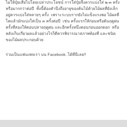
ไม่ให้ปุ๋ยเสียไปโดยเปล่าประโยชน์ การใส่ปุ๋ยจึงควรแบ่งใส่ ๒-๓ ครั้ง
หรือมากกว่าต่อปี ทั้งนี้ต้องคำนึงถึงอายุของต้นไม้ด้วยไม้ผลที่ยังเล็ก
อยู่ควรแบ่งใส่หลายๆ ครั้ง เพราะระบบรากยังไม่แข็งแรงพอ ไม้ผลที่
โตแล้วมักแบ่งใส่เป็น ๓ ครั้งต่อปี เช่น ครั้งแรกให้ก่อนหรือต้นฤดูฝน
ครั้งที่สองให้ตอนปลายฤดูฝน และอีกครั้งหนึ่งตอนก่อนออกดอก หรือ
หลังเก็บเกี่ยวผลแล้วอย่างไรก็ดีควรพิจารณาสภาพท้องที่ และชนิด
ของไม้ผลประกอบด้วย
ร่วมเป็นแฟนเพจเรา บน Facebook..ได้ที่นี่เลย!!