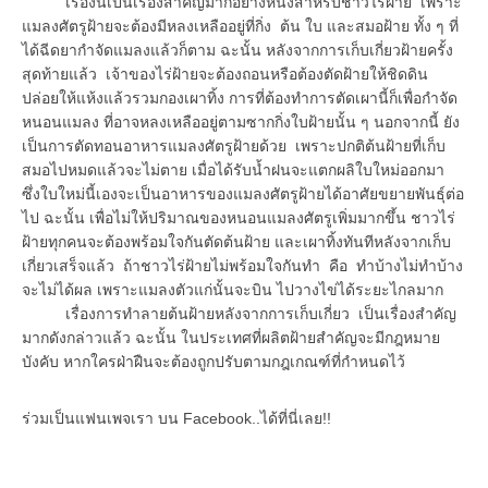
เรื่องนี้เป็นเรื่องสำคัญมากอย่างหนึ่งสำหรับชาวไร่ฝ้าย เพราะ
แมลงศัตรูฝ้ายจะต้องมีหลงเหลืออยู่ที่กิ่ง ต้น ใบ และสมอฝ้าย ทั้ง ๆ ที่
ได้ฉีดยากำจัดแมลงแล้วก็ตาม ฉะนั้น หลังจากการเก็บเกี่ยวฝ้ายครั้ง
สุดท้ายแล้ว เจ้าของไร่ฝ้ายจะต้องถอนหรือต้องตัดฝ้ายให้ชิดดิน
ปล่อยให้แห้งแล้วรวมกองเผาทิ้ง การที่ต้องทำการตัดเผานี้ก็เพื่อกำจัด
หนอนแมลง ที่อาจหลงเหลืออยู่ตามซากกิ่งใบฝ้ายนั้น ๆ นอกจากนี้ ยัง
เป็นการตัดทอนอาหารแมลงศัตรูฝ้ายด้วย เพราะปกติต้นฝ้ายที่เก็บ
สมอไปหมดแล้วจะไม่ตาย เมื่อได้รับน้ำฝนจะแตกผลิใบใหม่ออกมา
ซึ่งใบใหม่นี้เองจะเป็นอาหารของแมลงศัตรูฝ้ายได้อาศัยขยายพันธุ์ต่อ
ไป ฉะนั้น เพื่อไม่ให้ปริมาณของหนอนแมลงศัตรูเพิ่มมากขึ้น ชาวไร่
ฝ้ายทุกคนจะต้องพร้อมใจกันตัดต้นฝ้าย และเผาทิ้งทันทีหลังจากเก็บ
เกี่ยวเสร็จแล้ว ถ้าชาวไร่ฝ้ายไม่พร้อมใจกันทำ คือ ทำบ้างไม่ทำบ้าง
จะไม่ได้ผล เพราะแมลงตัวแก่นั้นจะบิน ไปวางไข่ได้ระยะไกลมาก
เรื่องการทำลายต้นฝ้ายหลังจากการเก็บเกี่ยว เป็นเรื่องสำคัญ
มากดังกล่าวแล้ว ฉะนั้น ในประเทศที่ผลิตฝ้ายสำคัญจะมีกฎหมาย
บังคับ หากใครฝ่าฝืนจะต้องถูกปรับตามกฎเกณฑ์ที่กำหนดไว้
ร่วมเป็นแฟนเพจเรา บน Facebook..ได้ที่นี่เลย!!