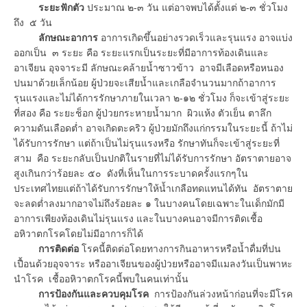
ระยะฟักตัว
ประมาณ ๒-๓ วัน แต่อาจพบได้ตั้งแต่ ๒-๓ ชั่วโมง
ถึง ๕ วัน
ลักษณะอาการ
อาการเกิดขึ้นอย่างรวดเร็วและรุนแรง อาจแบ่ง
ออกเป็น ๓ ระยะ คือ ระยะแรกเป็นระยะที่มีอาการท้องเดินและ
อาเจียน อุจจาระมี ลักษณะคล้ายน้ำซาวข้าว อาจมีเลือดหรือหนอง
ปนมาด้วยเล็กน้อย ผู้ป่วยจะเสียน้ำและเกลือจำนวนมากถ้าอาการ
รุนแรงและไม่ได้การรักษาภายในเวลา ๒-๑๒ ชั่วโมง ก็จะเข้าสู่ระยะ
ที่สอง คือ ระยะช็อก ผู้ป่วยกระหายน้ำมาก ผิวแห้ง ตัวเย็น ตาลึก
ความดันเลือดต่ำ อาจเกิดตะคริว ผู้ป่วยมักถึงแก่กรรมในระยะนี้ ถ้าไม่
ได้รับการรักษา แต่ถ้าเป็นไม่รุนแรงหรือ รักษาทันก็จะเข้าสู่ระยะที่
สาม คือ ระยะกลับเป็นปกติในรายที่ไม่ได้รับการรักษา อัตราตายอาจ
สูงเกินกว่าร้อยละ ๕๐ ดังที่เห็นในการระบาดครั้งแรกๆใน
ประเทศไทยแต่ถ้าได้รับการรักษาให้น้ำเกลือทดแทนได้ทัน อัตราตาย
จะลดต่ำลงมากอาจไม่ถึงร้อยละ ๑ ในบางคนโดยเฉพาะในเด็กมักมี
อาการเพียงท้องเดินไม่รุนแรง และในบางคนอาจมีการติดเชื้อ
อหิวาตกโรคโดยไม่มีอาการก็ได้
การติดต่อ
โรคนี้ติดต่อโดยทางการกินอาหารหรือน้ำดื่มที่ปน
เปื้อนด้วยอุจจาระ หรืออาเจียนของผู้ป่วยหรืออาจมีแมลงวันเป็นพาหะ
นำโรค เชื้ออหิวาตกโรคนี้พบในคนเท่านั้น
การป้องกันและควบคุมโรค
การป้องกันล่วงหน้าก่อนที่จะมีโรค