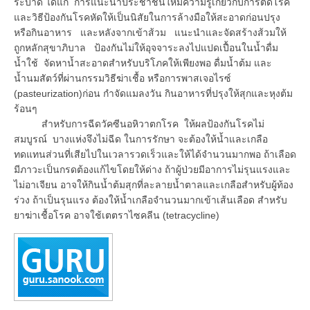
ระบาด ได้แก่ การแนะนำประชาชนให้มีความรู้เกี่ยวกับการติดโรค
และวิธีป้องกันโรคหัดให้เป็นนิสัยในการล้างมือให้สะอาดก่อนปรุง
หรือกินอาหาร และหลังจากเข้าส้วม แนะนำและจัดสร้างส้วมให้
ถูกหลักสุขาภิบาล ป้องกันไม่ให้อุจจาระลงไปแปดเปื้อนในน้ำดื่ม
น้ำใช้ จัดหาน้ำสะอาดสำหรับบริโภคให้เพียงพอ ดื่มน้ำต้ม และ
น้ำนมสัตว์ที่ผ่านกรรมวิธีฆ่าเชื้อ หรือการพาสเจอไรซ์
(pasteurization)ก่อน กำจัดแมลงวัน กินอาหารที่ปรุงให้สุกและหุงต้ม
ร้อนๆ
สำหรับการฉีดวัคซีนอหิวาตกโรค ให้ผลป้องกันโรคไม่
สมบูรณ์ บางแห่งจึงไม่ฉีด ในการรักษา จะต้องให้น้ำและเกลือ
ทดแทนส่วนที่เสียไปในเวลารวดเร็วและให้ได้จำนวนมากพอ ถ้าเลือด
มีภาวะเป็นกรดต้องแก้ไขโดยให้ด่าง ถ้าผู้ป่วยมีอาการไม่รุนแรงและ
ไม่อาเจียน อาจให้กินน้ำต้มสุกที่ละลายน้ำตาลและเกลือสำหรับผู้ท้อง
ร่วง ถ้าเป็นรุนแรง ต้องให้น้ำเกลือจำนวนมากเข้าเส้นเลือด สำหรับ
ยาฆ่าเชื้อโรค อาจใช้เตตราไซคลีน (tetracycline)