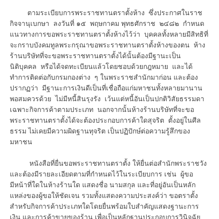
ตามระเบียบการพระราชทานตราตั้งห้าง ซึ่งประกาศในราช
กิจจานุเบกษา ลงวันที่ ๑๕ พฤษกาคม พุทธศักราช ๒๔๘๒ กำหนด
แนวทางการขอพระราชทานตราตั้งห้างไว้ว่า บุคคลทั้งหลายมีสิทธิที่
จะกราบบังคมทูลพระกรุณาขอพระราชทานตราตั้งห้างของตน ห้าง
ร้านบริษัทที่จะขอพระราชทานตราตั้งได้นั้นต้องมีฐานะเป็น
นิติบุคคล หรือได้จดทะเบียนแล้วโดยชอบด้วยกฎหมาย และได้
ทำการติดต่อกับกรมกองต่าง ๆ ในพระราชสำนักมาก่อน และต้อง
ปรากฏว่า มีฐานะการเงินดีเป็นที่เชื่อถือแก่มหาชนทั้งหลายมานาน
พอสมควรด้วย ไม่มีหนี้สินรุงรัง เว้นแต่หนี้อันเป็นปกติวิสัยธรรมดา
เฉพาะกิจการค้าตามประเภท นอกจากนั้นห้างร้านบริษัทที่จะขอ
พระราชทานตราตั้งได้จะต้องประกอบการค้าใดสุจริต ตั้งอยู่ในศีล
ธรรม ไม่เคยมีความผิดฐานทุจริต เป็นปฏิปักษ์ต่อความรู้สึกของ
มหาชน
หนังสือที่ยื่นขอพระราชทานตราตั้ง ให้ยื่นต่อสำนักพระราชวัง
และต้องมีรายละเอียดตามที่กำหนดไว้ในระเบียบการ เช่น ผู้ขอ
มีหน้าที่ใดในห้างร้านใด แสดงชื่อ นามสกุล และที่อยู่อันเป็นหลัก
แหล่งของผู้ขอให้ชัดเจน รวมทั้งแสดงความประสงค์ว่า ขอตราตั้ง
สำหรับกิจการค้าประเภทใดโดยยื่นพร้อมใบสำคัญแสดงฐานะการ
เงิน และการค้าขายของร้าน เพื่อเป็นหลักฐานประกอบการวินิจฉัย