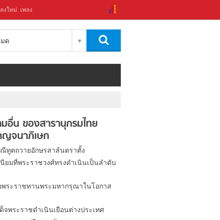
ลงใหม่
เพลง
งหมด
มอื่น ของสารานุกรมไทย
าญจนาภิเษก
ณีทูตถวายอักษรสาส์นตราตั้ง
นียมที่พระราชวงศ์ทรงดำเนินเป็นลำดับ
อพระราชทานพระมหากรุณาในโอกาส
ด็จพระราชดำเนินเยือนต่างประเทศ