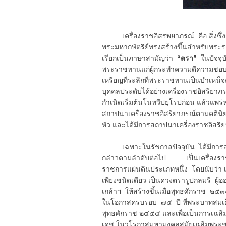
เครื่องราชอิสรพยาภรณ์ คือ สิ่งซึ่ง
พระมหากษัตริย์ทรงสร้างขึ้นสำหรับพร
เรียกเป็นภาษาสามัญว่า
“ตรา”
ในปัจจุบ
พระราชทานแก่ผู้กระทำความดีความชอ
เหรียญที่ระลึกที่พระราชทานเป็นบำเหน
บุคคลประดับได้อย่างเครื่องราชอิสริยาภ
กำเนิดเริ่มต้นโนทวีปยุโรปก่อน แล้วแพ
สถาปนาเครื่องราชอิสริยาภรณ์ตามคตินิยม
หัว และได้มีการสถาปนาเครื่องราชอิสริยา
เฉพาะในรัชกาลปัจจุบัน ได้มีการสถาป
กล่าวตามลำดับต่อไป เป็นเครื่องรา
ราชการแผ่นดินประเภทหนึ่ง โดยนับว่า เป็
เพียงชนิดเดียว เป็นดวงตรารูปกลมรี ผ
เกล้าฯ ให้สร้างขึ้นเมื่อพุทธศักราช ๒
ในโอกาสครบรอบ ๗๕ ปี ที่พระบาทสมเด็จพ
พุทธศักราช ๒๔๕๕ และเพื่อเป็นการเฉล
เดช ในวโรกาสมหามงคลสมัยเฉลิมพระชนมพร