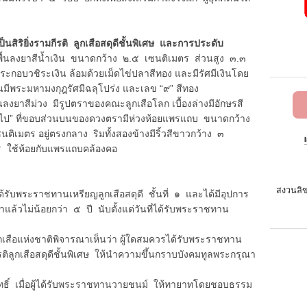
ริยิ่งรามกีรติ ลูกเสือสดุดีชั้นพิเศษ และการประดับ
นลงยาสีน้ำเงิน ขนาดกว้าง ๒.๕ เซนติเมตร ส่วนสูง ๓.๓
กอบวชิระเงิน ล้อมด้วยเม็ดไข่ปลาสีทอง และมีรัศมีเงินโดย
นมีพระมหามงกุฎรัศมีฉลุโปร่ง และเลข “๙” สีทอง
สีม่วง มีรูปตราของคณะลูกเสือโลก เบื้องล่างมีอักษรสี
สืบไป” ที่ขอบส่วนบนของดวงตรามีห่วงห้อยแพรแถบ ขนาดกว้าง
นติเมตร อยู่ตรงกลาง ริมทั้งสองข้างมีริ้วสีขาวกว้าง ๓
ตร ใช้ห้อยกับแพรแถบคล้องคอ
สงวนลิข
ระราชทานเหรียญลูกเสือสดุดี ชั้นที่ ๑ และได้มีอุปการ
มาแล้วไม่น้อยกว่า ๕ ปี นับตั้งแต่วันที่ได้รับพระราชทาน
ห่งชาติพิจารณาเห็นว่า ผู้ใดสมควรได้รับพระราชทาน
กีรติลูกเสือสดุดีชั้นพิเศษ ให้นำความขึ้นกราบบังคมทูลพระกรุณา
มื่อผู้ได้รับพระราชทานวายชนม์ ให้ทายาทโดยชอบธรรม