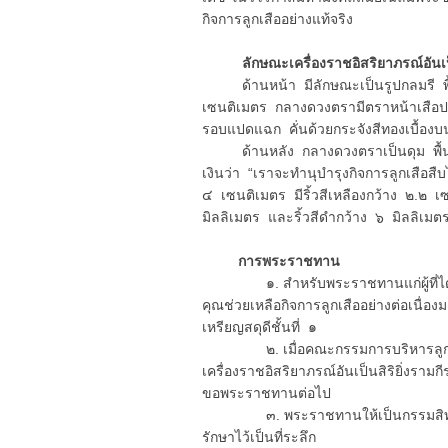
กิจการลูกเสืออย่างแท้จริง
ลักษณะเครื่องราชอิสริยาภรณ์อันเป็นสิ
ด้านหน้า มีลักษณะเป็นรูปกลมรี พื้
เซนติเมตร กลางดวงตรามีตราหน้าเสือประ
รอบแปดแฉก คั่นด้วยกระจังสีทองเบื้องบ
ด้านหลัง กลางดวงตราเป็นดุม พื้นลงยา
เงินว่า “เราจะทำนุบำรุงกิจการลูกเสือ
๔ เซนติเมตร มีริ้วสีเหลืองกว้าง ๒.๒ เซ
มิลลิเมตร และริ้วสีดำกว้าง ๖ มิลลิเม
การพระราชทาน
๑. สำหรับพระราชทานแก่ผู้ที่ได้รับพ
คุณช่วยเหลือกิจการลูกเสืออย่างต่อเนื่อง
เหรียญสดุดีชั้นที่ ๑
๒. เมื่อคณะกรรมการบริหารลูกเสือแ
เครื่องราชอิสริยาภรณ์อันเป็นสิริยิ่งราม
ขอพระราชทานต่อไป
๓. พระราชทานให้เป็นกรรมสิทธิ์ เ
รักษาไว้เป็นที่ระลึก