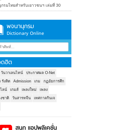
ุกรมไทยสำหรับเยาวชนฯ เล่มที่ 30
พจนานุกรม
Dictionary Online
ดฮิต
 วันวาเลนไทน์
ประกาศผล O-Net
ว รังสิต
Admission
เกม
กฏอัยการศึก
นไลน์
เกมส์
เพลงใหม่
เพลง
่งชาติ
วันสารทจีน
เทศกาลกินเจ
สนุก แอปพลิเคชั่น