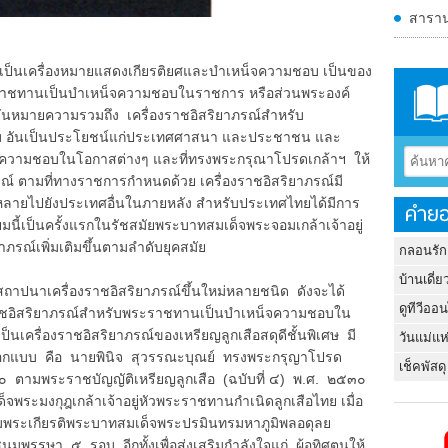
สาราน
เป็นเครื่องหมายแสดงเกียรติยศและบำเหน็จความชอบ เป็นของ
ะราชทานเป็นบำเหน็จความชอบในราชการ หรือส่วนพระองค์
ันหมายความรวมถึง เครื่องราชอิสริยาภรณ์สำหรับ
บ อันเป็นประโยชน์แก่ประเทศศาสนา และประชาชน และ
็จความชอบในโอกาสต่างๆ และที่ทรงพระกรุณาโปรดเกล้าฯ ให้
รณ์ ตามที่ทางราชการกำหนดด้วย เครื่องราชอิสริยาภรณ์มี
ร่หลายไปยังประเทศอื่นในภายหลัง สำหรับประเทศไทยได้มีการ
คำยอ
นี้เป็นครั้งแรกในรัชสมัยพระบาทสมเด็จพระจอมเกล้าเจ้าอยู่
ภรณ์เพิ่มเติมขึ้นตามลำดับยุคสมัย
กลอนรัก
บ้านเดี่ย
นาเครื่องราชอิสริยาภรณ์ขึ้นใหม่หลายชนิด ดังจะได้
ดูทีวีออ
ชอิสริยาภรณ์สำหรับพระราชทานเป็นบำเหน็จความชอบใน
นเครื่องราชอิสริยาภรณ์ของเหรียญลูกเสือสดุดีชั้นพิเศษ มี
วันแม่แห
ู้ออกแบบ คือ นายพินิจ สุวรรณะบุณย์ ทรงพระกรุญาโปรด
เช็คพัสดุ
๕๓๐ ตามพระราชบัญญัติเหรียญลูกเสือ (ฉบับที่ ๔) พ.ศ. ๒๕๓๐
ระมงกุฎเกล้าเจ้าอยู่หัวพระราชทานกำเนิดลูกเสือไทย เมื่อ
ิมพระเกียรติพระบาทสมเด็จพระปรมินทรมหาภูมิพลอดุลย
รษา ๕ รอบ อีกทั้งเพื่อส่งเสริมกำลังใจแก่ ผู้อุทิศตนให้