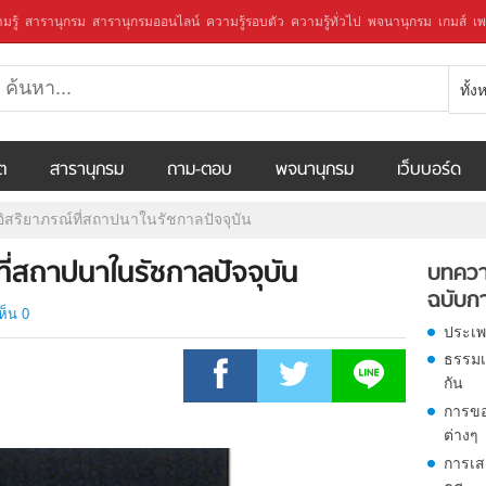
มรู้
สารานุกรม
สารานุกรมออนไลน์
ความรู้รอบตัว
ความรู้ทั่วไป
พจนานุกรม
เกมส์
เพ
ทั้
ีต
สารานุกรม
ถาม-ตอบ
พจนานุกรม
เว็บบอร์ด
อิสริยาภรณ์ที่สถาปนาในรัชกาลปัจจุบัน
ที่สถาปนาในรัชกาลปัจจุบัน
บทควา
ฉบับก
ห็น 0
ประเพ
ธรรมเ
กัน
การข
ต่างๆ
การเส